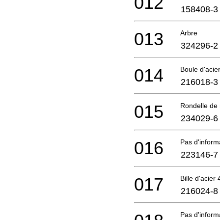
012
158408-3
013
Arbre
324296-2
014
Boule d'acie
216018-3
015
Rondelle de 
234029-6
016
Pas d'infor
223146-7
017
Bille d'acier 
216024-8
Pas d'infor