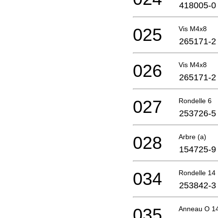
418005-0
025
Vis M4x8
265171-2
026
Vis M4x8
265171-2
027
Rondelle 6
253726-5
028
Arbre (a)
154725-9
034
Rondelle 14
253842-3
035
Anneau O 1