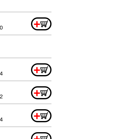
+
20
+
44
+
32
+
4
+