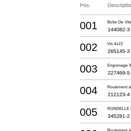
Pos.
Descripti
001
Boîte De Vit
144082-3
002
Vis 4x22
265145-3
003
Engrenage 
227469-5
004
Roulement à 
212123-4
005
RONDELLE 
345281-2
Roulement à 