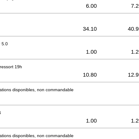
6.00
7.
34.10
40.9
r 5.0
1.00
1.
ressort 19h
10.80
12.9
mations disponibles, non commandable
4
1.00
1.
mations disponibles, non commandable