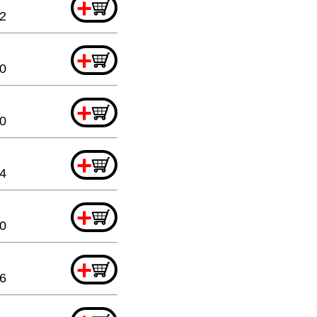
+
32
+
20
+
20
+
64
+
20
+
6