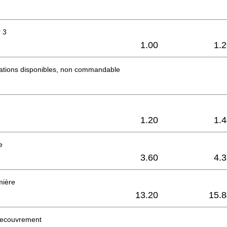
r 3
1.00
1.
mations disponibles, non commandable
1.20
1.
e
3.60
4.
mière
13.20
15.8
Recouvrement