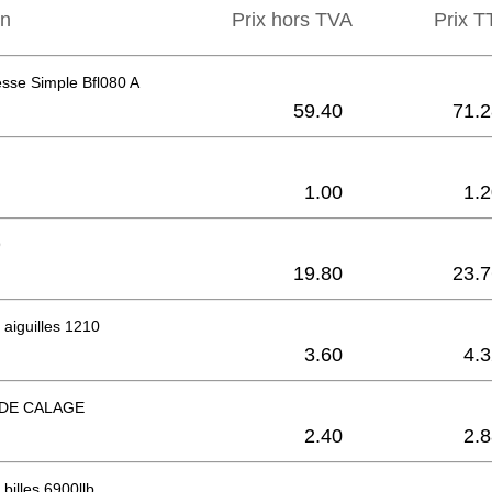
on
Prix hors TVA
Prix ​​
esse Simple Bfl080 A
59.40
71.2
1.00
1.
9
19.80
23.7
aiguilles 1210
3.60
4.
DE CALAGE
2.40
2.
billes 6900llb