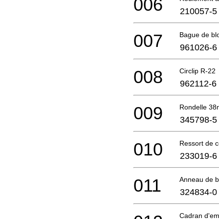
006
210057-5
007
Bague de bl
961026-6
008
Circlip R-22
962112-6
009
Rondelle 38
345798-5
010
Ressort de 
233019-6
011
Anneau de 
324834-0
Cadran d'e