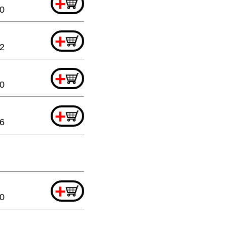
+
20
+
2
+
20
+
6
+
20