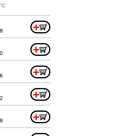
TTC
+
8
+
20
+
6
+
32
+
88