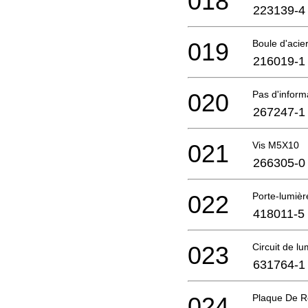
018
223139-4
019
Boule d'acie
216019-1
020
Pas d'infor
267247-1
021
Vis M5X10
266305-0
022
Porte-lumièr
418011-5
023
Circuit de lu
631764-1
024
Plaque De 