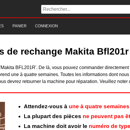
ES
PANIER
CONNEXION
s de rechange Makita Bfl201r
 du 'Makita BFL201R'. De là, vous pouvez commander directement
rend une à quatre semaines. Toutes les informations dont nous
ous devrez retourner la machine pour réparation. Veuillez noter 
Attendez-vous à
une à quatre semaines
La plupart des pièces
ne peuvent pas êt
La machine doit avoir le
numéro de type