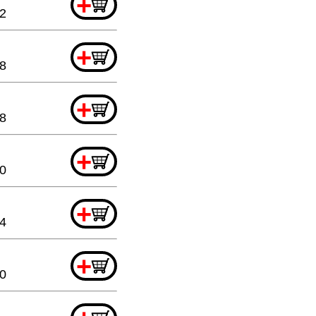
+
2
+
8
+
8
+
20
+
44
+
20