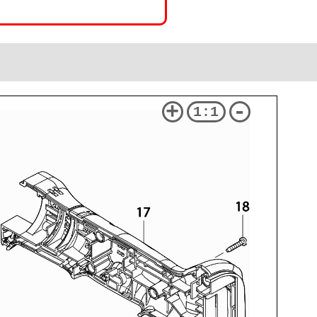
+
-
1:1