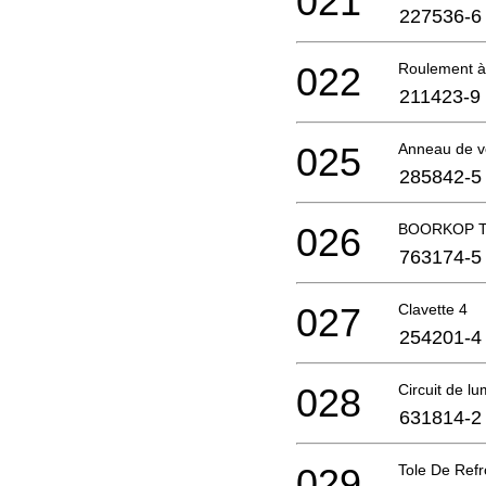
021
227536-6
022
Roulement à
211423-9
025
Anneau de ve
285842-5
026
BOORKOP T
763174-5
027
Clavette 4
254201-4
028
Circuit de lu
631814-2
029
Tole De Refr