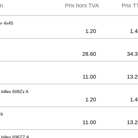
on
Prix hors TVA
Prix ​​
er 4x45
1.20
1.
28.60
34.3
9
11.00
13.2
billes 608Zz A
1.20
1.
29
11.00
13.2
billes 696ZZ A