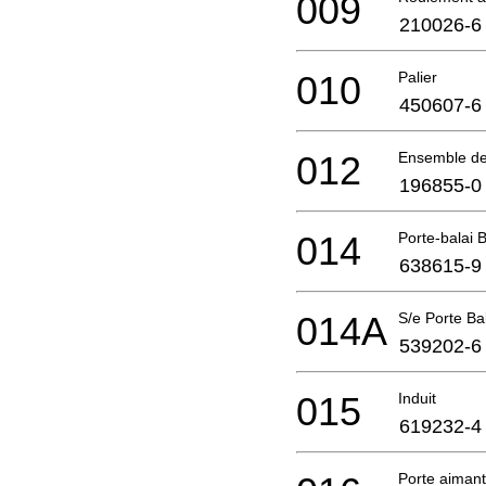
009
210026-6
010
Palier
450607-6
012
Ensemble de
196855-0
014
Porte-balai
638615-9
014A
S/e Porte Ba
539202-6
015
Induit
619232-4
Porte aimant