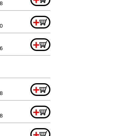
88
+
20
+
6
+
88
+
88
+