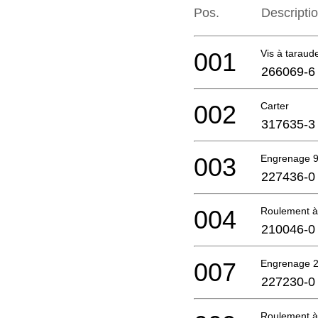
Pos.
Descripti
001
Vis à taraud
266069-6
002
Carter
317635-3
003
Engrenage 
227436-0
004
Roulement à 
210046-0
007
Engrenage 
227230-0
Roulement à 