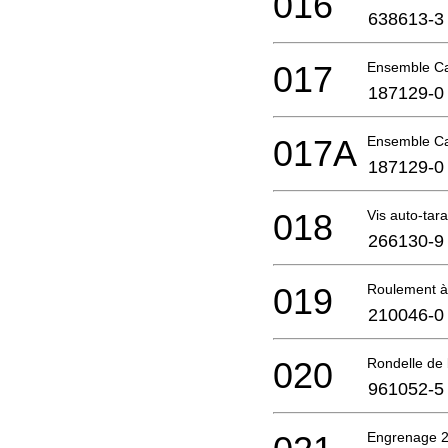
016
638613-3
017
Ensemble Ca
187129-0
017A
Ensemble Ca
187129-0
018
Vis auto-ta
266130-9
019
Roulement à 
210046-0
020
Rondelle de
961052-5
Engrenage 