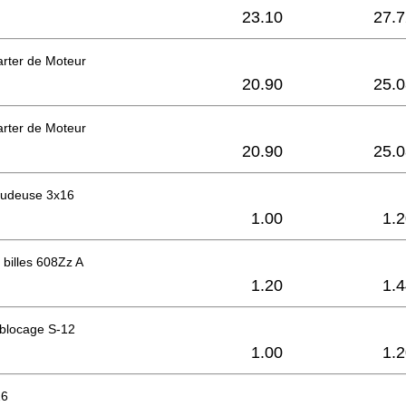
23.10
27.7
rter de Moteur
20.90
25.0
rter de Moteur
20.90
25.0
raudeuse 3x16
1.00
1.
billes 608Zz A
1.20
1.
 blocage S-12
1.00
1.
26