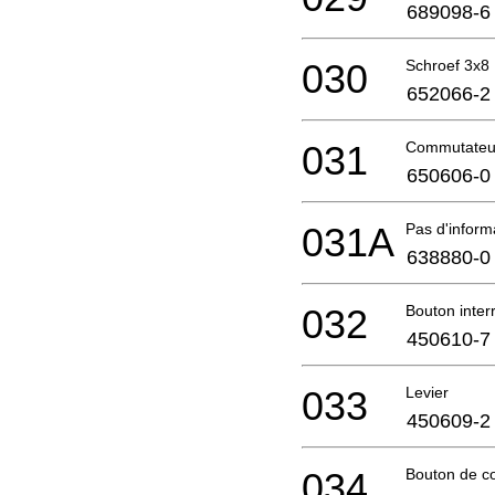
689098-6
030
Schroef 3x8
652066-2
031
Commutateu
650606-0
031A
Pas d'infor
638880-0
032
Bouton interr
450610-7
033
Levier
450609-2
034
Bouton de 