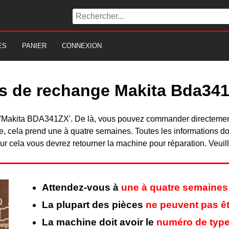
ES
PANIER
CONNEXION
es de rechange Makita Bda34
 du 'Makita BDA341ZX'. De là, vous pouvez commander directeme
, cela prend une à quatre semaines. Toutes les informations do
r cela vous devrez retourner la machine pour réparation. Veuill
Attendez-vous à
une à quatre semaines
La plupart des pièces
ne peuvent pas êt
La machine doit avoir le
numéro de type