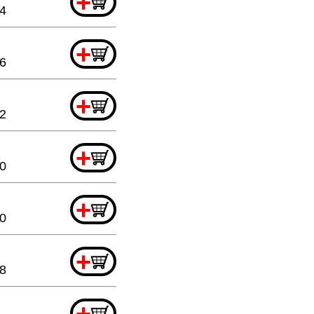
+
4
+
76
+
32
+
0
+
20
+
8
+