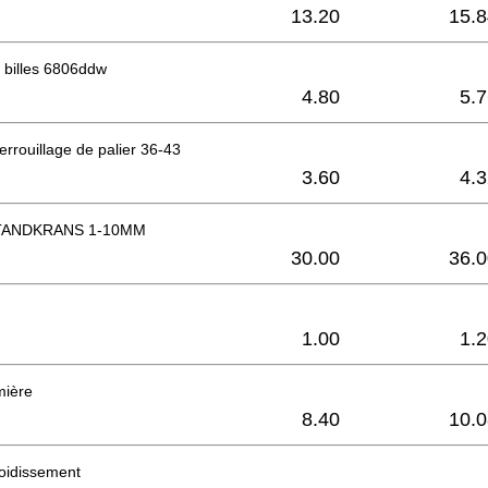
13.20
15.8
 billes 6806ddw
4.80
5.
rrouillage de palier 36-43
3.60
4.
ANDKRANS 1-10MM
30.00
36.0
1.00
1.
mière
8.40
10.0
oidissement