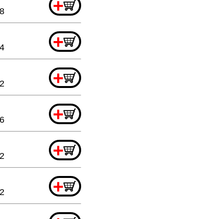
+
88
+
64
+
32
+
76
+
52
+
2