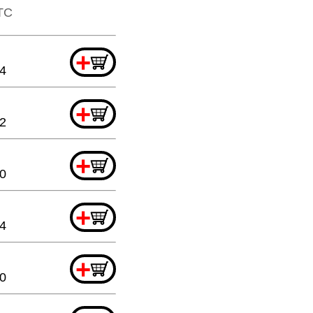
TTC
+
44
+
2
+
0
+
44
+
0