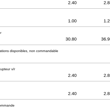
2.40
2.
1.00
1.
r
30.80
36.9
mations disponibles, non commandable
upteur v/r
2.40
2.
2.40
2.
commande