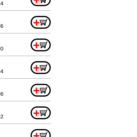
24
+
76
+
60
+
44
+
16
+
32
+