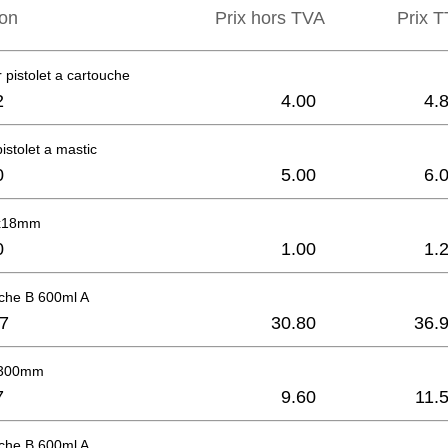
ion
Prix hors TVA
Prix ​​
 pistolet a cartouche
2
4.00
4.
istolet a mastic
0
5.00
6.
3x18mm
0
1.00
1.
uche B 600ml A
7
30.80
36.
 300mm
7
9.60
11.
uche B 600ml A