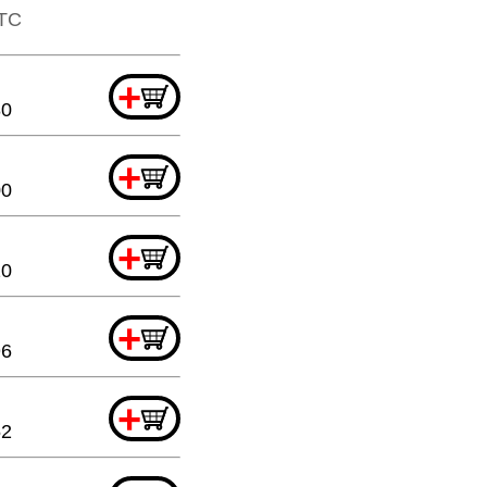
TTC
+
80
+
00
+
20
+
96
+
52