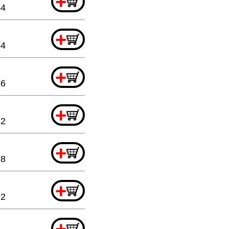
+
44
+
44
+
76
+
12
+
88
+
72
+