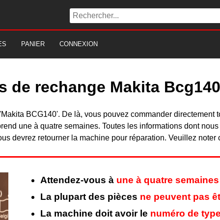
ES
PANIER
CONNEXION
es de rechange Makita Bcg14
 du 'Makita BCG140'. De là, vous pouvez commander directement 
rend une à quatre semaines. Toutes les informations dont nous
ous devrez retourner la machine pour réparation. Veuillez noter 
Attendez-vous à
une à quatre semaines
La plupart des pièces
ne peuvent pas êt
La machine doit avoir le
numéro de type