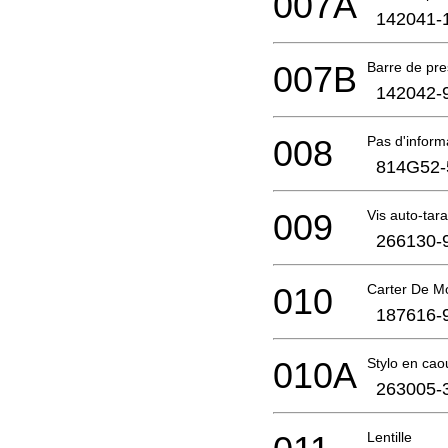
007A
142041-
007B
Barre de pr
142042-
008
Pas d'infor
814G52-
009
Vis auto-ta
266130-
010
Carter De M
187616-
010A
Stylo en cao
263005-
Lentille