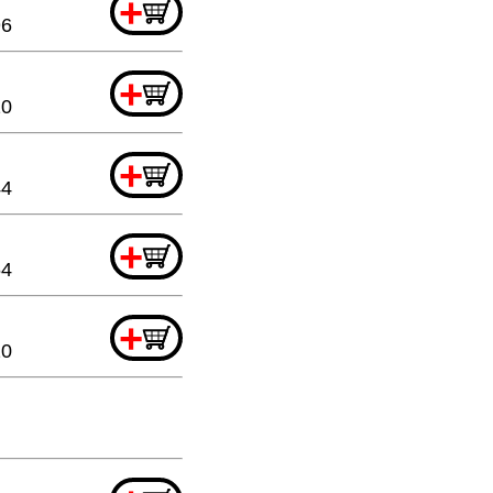
+
96
+
20
+
44
+
64
+
20