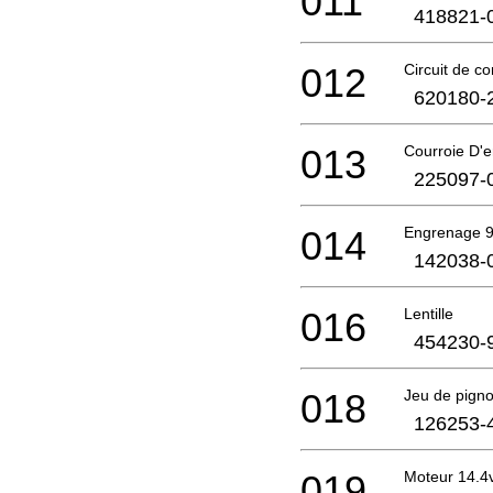
011
418821-
012
Circuit de co
620180-
013
Courroie D'
225097-
014
Engrenage 
142038-
016
Lentille
454230-
018
Jeu de pign
126253-
019
Moteur 14.4