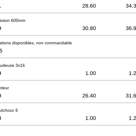
1
28.60
34.
ession 600mm
9
30.80
36.
mations disponibles, non commandable
5
raudeuse 3x16
9
1.00
1.
oteur
9
26.40
31.
utchouc 6
3
1.00
1.