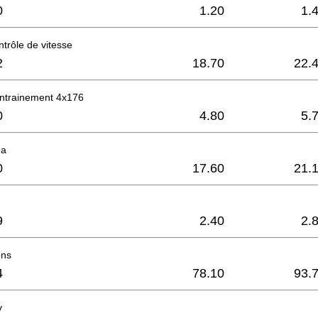
0
1.20
1.
ntrôle de vitesse
2
18.70
22.
entrainement 4x176
0
4.80
5.
9a
0
17.60
21.
9
2.40
2.
ons
4
78.10
93.
v