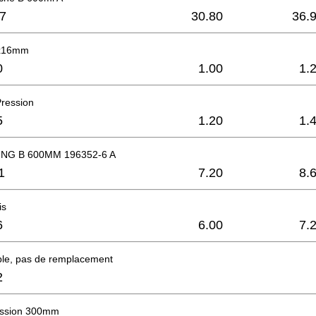
7
30.80
36.
5x16mm
0
1.00
1.
Pression
5
1.20
1.
NG B 600MM 196352-6 A
1
7.20
8.
is
6
6.00
7.
ble, pas de remplacement
2
ession 300mm