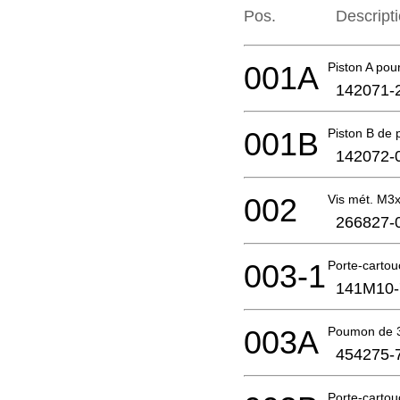
Pos.
Descript
001A
Piston A pour
142071-
001B
Piston B de p
142072-
002
Vis mét. M
266827-
003-1
Porte-carto
141M10-
003A
Poumon de
454275-
Porte-carto