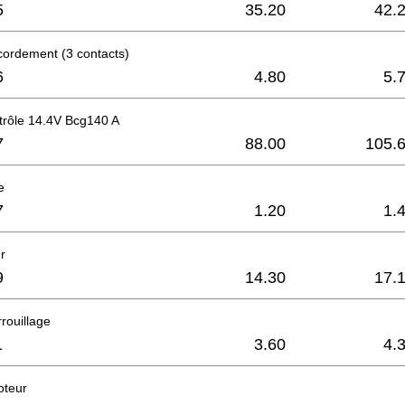
5
35.20
42.
cordement (3 contacts)
6
4.80
5.
trôle 14.4V Bcg140 A
7
88.00
105.
e
7
1.20
1.
r
9
14.30
17.
rouillage
1
3.60
4.
oteur