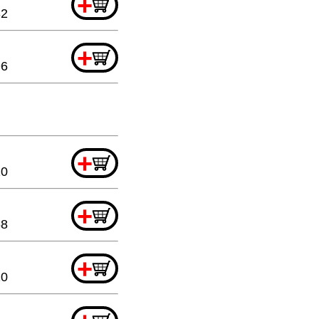
+
32
+
96
+
20
+
68
+
20