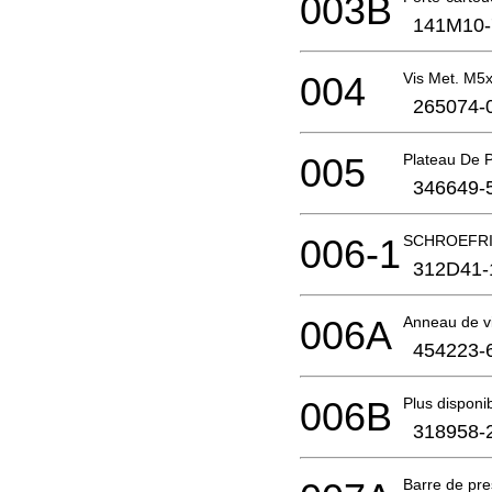
003B
141M10-
004
Vis Met. M
265074-
005
Plateau De 
346649-
006-1
SCHROEFRI
312D41-
006A
Anneau de v
454223-
006B
Plus disponi
318958-
Barre de pr