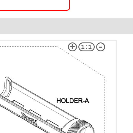
+
-
1:1