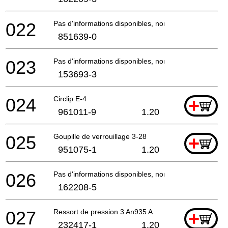
022
Pas d'informations disponibles, non commandable
851639-0
023
Pas d'informations disponibles, non commandable
153693-3
024
Circlip E-4
+
961011-9
1.20
025
Goupille de verrouillage 3-28
+
951075-1
1.20
026
Pas d'informations disponibles, non commandable
162208-5
027
Ressort de pression 3 An935 A
+
232417-1
1.20