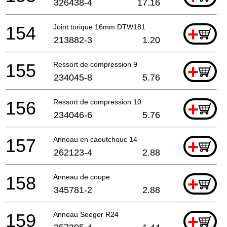
326438-4
17.16
154
Joint torique 16mm DTW181
+
213882-3
1.20
155
Ressort de compression 9
+
234045-8
5.76
156
Ressort de compression 10
+
234046-6
5.76
157
Anneau en caoutchouc 14
+
262123-4
2.88
158
Anneau de coupe
+
345781-2
2.88
159
Anneau Seeger R24
+