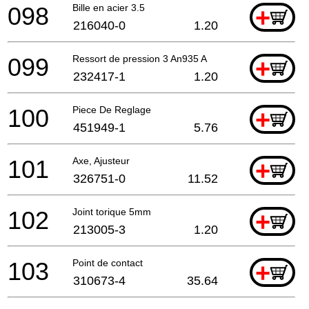
098
Bille en acier 3.5
+
216040-0
1.20
099
Ressort de pression 3 An935 A
+
232417-1
1.20
100
Piece De Reglage
+
451949-1
5.76
101
Axe, Ajusteur
+
326751-0
11.52
102
Joint torique 5mm
+
213005-3
1.20
103
Point de contact
+
310673-4
35.64