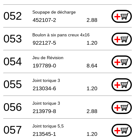
052
Soupape de décharge
+
452107-2
2.88
053
Boulon à six pans creux 4x16
+
922127-5
1.20
054
Jeu de Révision
+
197789-0
8.64
055
Joint torique 3
+
213034-6
1.20
056
Joint torique 3
+
213979-8
2.88
057
Joint torique 5,5
+
213545-1
1.20