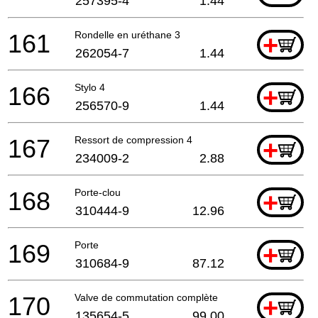
257395-4
1.44
161
Rondelle en uréthane 3
+
262054-7
1.44
166
Stylo 4
+
256570-9
1.44
167
Ressort de compression 4
+
234009-2
2.88
168
Porte-clou
+
310444-9
12.96
169
Porte
+
310684-9
87.12
170
Valve de commutation complète
+
135654-5
99.00