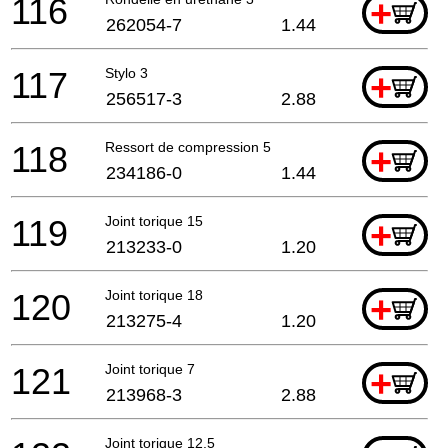
116
+
262054-7
1.44
117
Stylo 3
+
256517-3
2.88
118
Ressort de compression 5
+
234186-0
1.44
119
Joint torique 15
+
213233-0
1.20
120
Joint torique 18
+
213275-4
1.20
121
Joint torique 7
+
213968-3
2.88
Joint torique 12,5