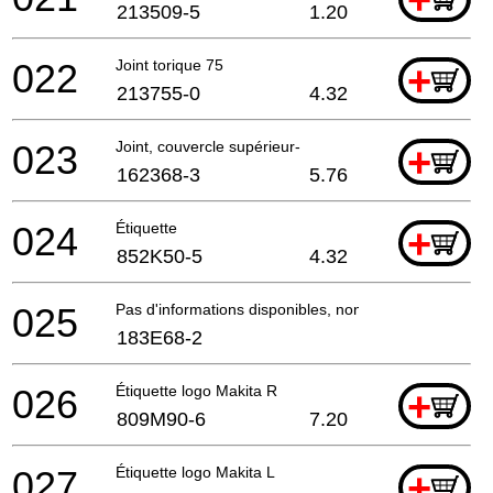
213509-5
1.20
022
Joint torique 75
+
213755-0
4.32
023
Joint, couvercle supérieur-
+
162368-3
5.76
024
Étiquette
+
852K50-5
4.32
025
Pas d'informations disponibles, non commandable
183E68-2
026
Étiquette logo Makita R
+
809M90-6
7.20
027
Étiquette logo Makita L
+