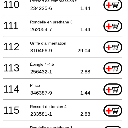
110
Ressort de compression 5
+
234225-6
1.44
111
Rondelle en uréthane 3
+
262054-7
1.44
112
Griffe d'alimentation
+
310466-9
29.04
113
Épingle 4-4.5
+
256432-1
2.88
114
Pince
+
346387-9
1.44
115
Ressort de torsion 4
+
233581-1
2.88
Rondelle en uréthane 3