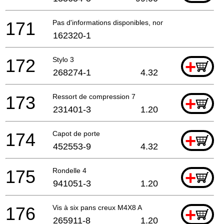
171
Pas d'informations disponibles, non commandable
162320-1
172
Stylo 3
+
268274-1
4.32
173
Ressort de compression 7
+
231401-3
1.20
174
Capot de porte
+
452553-9
4.32
175
Rondelle 4
+
941051-3
1.20
176
Vis à six pans creux M4X8 A
+
265911-8
1.20