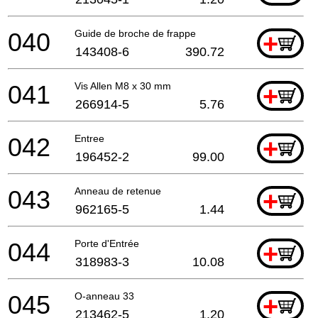
040
Guide de broche de frappe
+
143408-6
390.72
041
Vis Allen M8 x 30 mm
+
266914-5
5.76
042
Entree
+
196452-2
99.00
043
Anneau de retenue
+
962165-5
1.44
044
Porte d'Entrée
+
318983-3
10.08
045
O-anneau 33
+
213462-5
1.20