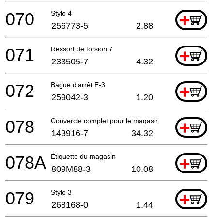
070
Stylo 4
+
256773-5
2.88
071
Ressort de torsion 7
+
233505-7
4.32
072
Bague d'arrêt E-3
+
259042-3
1.20
078
Couvercle complet pour le magasin
+
143916-7
34.32
078A
Étiquette du magasin
+
809M88-3
10.08
079
Stylo 3
+
268168-0
1.44