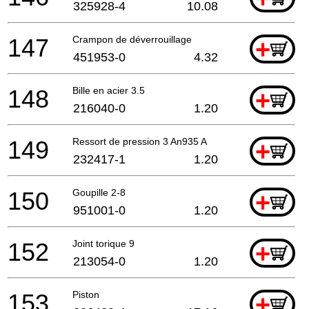
325928-4
10.08
147
Crampon de déverrouillage
+
451953-0
4.32
148
Bille en acier 3.5
+
216040-0
1.20
149
Ressort de pression 3 An935 A
+
232417-1
1.20
150
Goupille 2-8
+
951001-0
1.20
152
Joint torique 9
+
213054-0
1.20
153
Piston
+