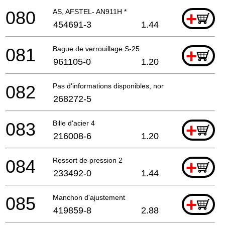
080
AS, AFSTEL- AN911H *
+
454691-3
1.44
081
Bague de verrouillage S-25
+
961105-0
1.20
082
Pas d'informations disponibles, non commandable
268272-5
083
Bille d'acier 4
+
216008-6
1.20
084
Ressort de pression 2
+
233492-0
1.44
085
Manchon d'ajustement
+
419859-8
2.88