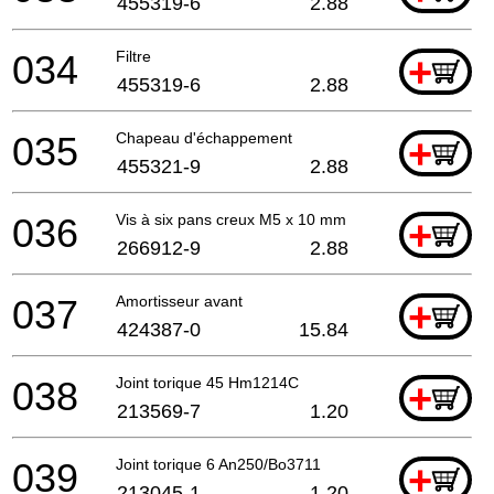
455319-6
2.88
034
Filtre
+
455319-6
2.88
035
Chapeau d'échappement
+
455321-9
2.88
036
Vis à six pans creux M5 x 10 mm
+
266912-9
2.88
037
Amortisseur avant
+
424387-0
15.84
038
Joint torique 45 Hm1214C
+
213569-7
1.20
039
Joint torique 6 An250/Bo3711
+
213045-1
1.20