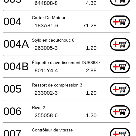
644808-8
4.32
004
Carter De Moteur
+
183A81-6
71.28
004A
Stylo en caoutchouc 6
+
263005-3
1.20
004B
Étiquette d'avertissement DUB363 A
+
8011Y4-4
2.88
005
Ressort de compression 3
+
233002-3
1.20
006
Rivet 2
+
255058-6
1.20
007
Contrôleur de vitesse
+