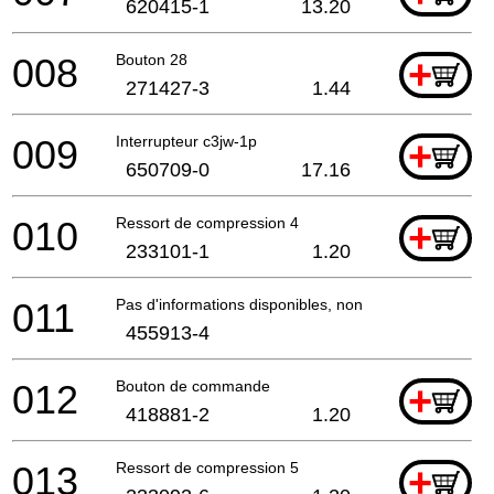
620415-1
13.20
008
Bouton 28
+
271427-3
1.44
009
Interrupteur c3jw-1p
+
650709-0
17.16
010
Ressort de compression 4
+
233101-1
1.20
011
Pas d'informations disponibles, non commandable
455913-4
012
Bouton de commande
+
418881-2
1.20
013
Ressort de compression 5
+