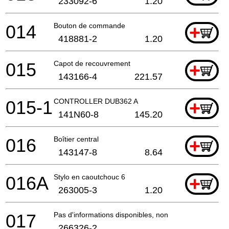
233092-6
1.20
014
Bouton de commande
+
418881-2
1.20
015
Capot de recouvrement
+
143166-4
221.57
015-1
CONTROLLER DUB362 A
+
141N60-8
145.20
016
Boîtier central
+
143147-8
8.64
016A
Stylo en caoutchouc 6
+
263005-3
1.20
017
Pas d'informations disponibles, non commandable
266326-2