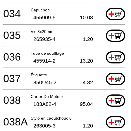
034
Capuchon
+
455909-5
10.08
035
Vis 3x20mm
+
265935-4
1.20
036
Tube de soufflage
+
455914-2
13.20
037
Étiquette
+
850U45-2
4.32
038
Carter De Moteur
+
183A82-4
95.04
038A
Stylo en caoutchouc 6
+
263005-3
1.20