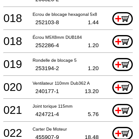
018
Ecrou de blocage hexagonal 5x8
+
252103-8
1.44
018
Écrou M5X8mm DUB184
+
252286-4
1.20
019
Rondelle de blocage 5
+
253194-2
1.20
020
Ventilateur 110mm Dub362 A
+
240177-1
13.20
021
Joint torique 115mm
+
424721-4
5.76
022
Carter De Moteur
+
455907-9
18.48