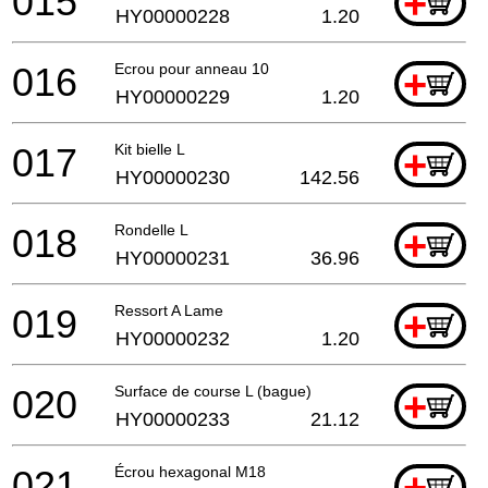
015
+
HY00000228
1.20
016
Ecrou pour anneau 10
+
HY00000229
1.20
017
Kit bielle L
+
HY00000230
142.56
018
Rondelle L
+
HY00000231
36.96
019
Ressort A Lame
+
HY00000232
1.20
020
Surface de course L (bague)
+
HY00000233
21.12
021
Écrou hexagonal M18
+