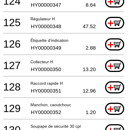
124
+
HY00000347
8.64
125
Régulateur H
+
HY00000348
47.52
126
Étiquette d'indication
+
HY00000349
2.88
127
Collecteur H
+
HY00000350
13.20
128
Raccord rapide H
+
HY00000351
12.96
129
Manchon, caoutchouc
+
HY00000352
1.20
130
Soupape de sécurité 30 cpl