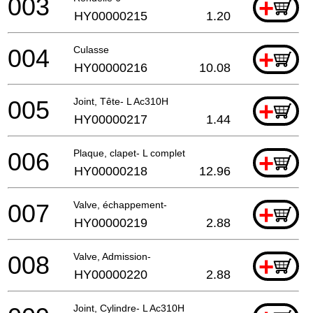
003
+
HY00000215
1.20
004
Culasse
+
HY00000216
10.08
005
Joint, Tête- L Ac310H
+
HY00000217
1.44
006
Plaque, clapet- L complet
+
HY00000218
12.96
007
Valve, échappement-
+
HY00000219
2.88
008
Valve, Admission-
+
HY00000220
2.88
Joint, Cylindre- L Ac310H