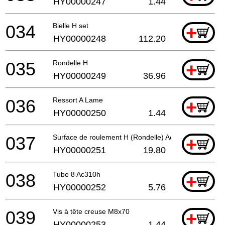
HY00000247
1.44
034
Bielle H set
+
HY00000248
112.20
035
Rondelle H
+
HY00000249
36.96
036
Ressort A Lame
+
HY00000250
1.44
037
Surface de roulement H (Rondelle) Ac310H
+
HY00000251
19.80
038
Tube 8 Ac310h
+
HY00000252
5.76
039
Vis à tête creuse M8x70
+
HY00000253
1.44