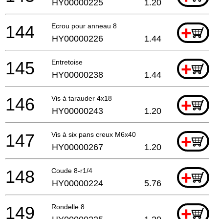
HY00000225
1.20
144
Ecrou pour anneau 8
+
HY00000226
1.44
145
Entretoise
+
HY00000238
1.44
146
Vis à tarauder 4x18
+
HY00000243
1.20
147
Vis à six pans creux M6x40
+
HY00000267
1.20
148
Coude 8-r1/4
+
HY00000224
5.76
149
Rondelle 8
+