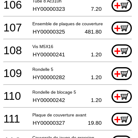
106
Tube 8 Ac310h
+
HY00000323
7.20
107
Ensemble de plaques de couverture
+
HY00000325
481.80
108
Vis M5X16
+
HY00000241
1.20
109
Rondelle 5
+
HY00000282
1.20
110
Rondelle de blocage 5
+
HY00000242
1.20
111
Plaque de couverture avant
+
HY00000327
19.80
Couvercle de jauge de pression