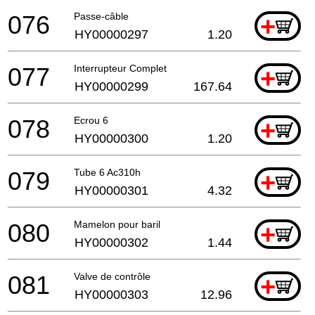
076
Passe-câble
+
HY00000297
1.20
077
Interrupteur Complet
+
HY00000299
167.64
078
Ecrou 6
+
HY00000300
1.20
079
Tube 6 Ac310h
+
HY00000301
4.32
080
Mamelon pour baril
+
HY00000302
1.44
081
Valve de contrôle
+
HY00000303
12.96