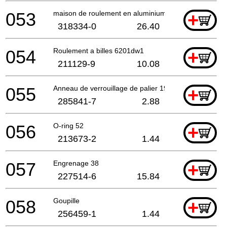
053
maison de roulement en aluminium
+
318334-0
26.40
054
Roulement a billes 6201dw1
+
211129-9
10.08
055
Anneau de verrouillage de palier 19-33
+
285841-7
2.88
056
O-ring 52
+
213673-2
1.44
057
Engrenage 38
+
227514-6
15.84
058
Goupille
+
256459-1
1.44