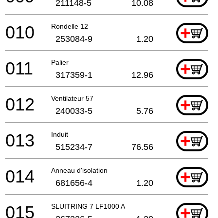
211148-5
10.08
010
Rondelle 12
+
253084-9
1.20
011
Palier
+
317359-1
12.96
012
Ventilateur 57
+
240033-5
5.76
013
Induit
+
515234-7
76.56
014
Anneau d'isolation
+
681656-4
1.20
015
SLUITRING 7 LF1000 A
+