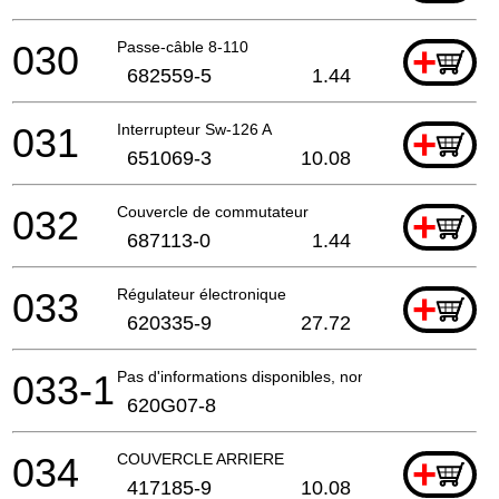
030
Passe-câble 8-110
+
682559-5
1.44
031
Interrupteur Sw-126 A
+
651069-3
10.08
032
Couvercle de commutateur
+
687113-0
1.44
033
Régulateur électronique
+
620335-9
27.72
033-1
Pas d'informations disponibles, non commandable
620G07-8
034
COUVERCLE ARRIERE
+
417185-9
10.08