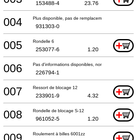
153488-4
23.76
004
Plus disponible, pas de remplacement
931303-0
005
Rondelle 6
+
253077-6
1.20
006
Pas d'informations disponibles, non commandable
226794-1
007
Ressort de blocage 12
+
233901-9
4.32
008
Rondelle de blocage S-12
+
961052-5
1.20
009
Roulement à billes 6001zz
+