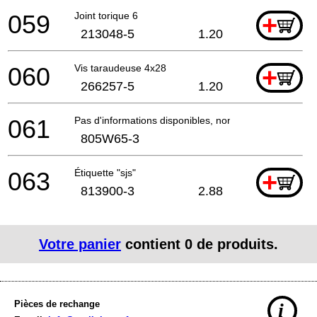
059
Joint torique 6
+
213048-5
1.20
060
Vis taraudeuse 4x28
+
266257-5
1.20
061
Pas d'informations disponibles, non commandable
805W65-3
063
Étiquette "sjs"
+
813900-3
2.88
Votre panier
contient
0
de produits.
Pièces de rechange
i