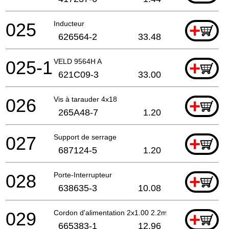
025
Inducteur
+
626564-2
33.48
025-1
VELD 9564H A
+
621C09-3
33.00
026
Vis à tarauder 4x18
+
265A48-7
1.20
027
Support de serrage
+
687124-5
1.20
028
Porte-Interrupteur
+
638635-3
10.08
029
Cordon d'alimentation 2x1.00 2.2mtr
+
665383-1
12.96