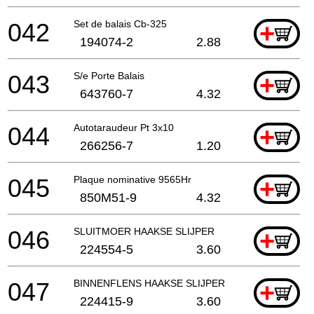
042
Set de balais Cb-325
+
194074-2
2.88
043
S/e Porte Balais
+
643760-7
4.32
044
Autotaraudeur Pt 3x10
+
266256-7
1.20
045
Plaque nominative 9565Hr
+
850M51-9
4.32
046
SLUITMOER HAAKSE SLIJPER
+
224554-5
3.60
047
BINNENFLENS HAAKSE SLIJPER EN SLEUVENZAA
+
224415-9
3.60