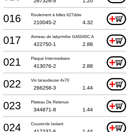
267326-5
1.20
016
Roulement à billes 627ddw
+
210045-2
4.32
017
Anneau de labyrinthe GA5040C A
+
422750-1
2.88
021
Plaque Intermediaire
+
413076-2
2.88
022
Vis taraudeuse 4x70
+
266258-3
1.44
023
Plateau De Retenue
+
344871-8
1.44
024
Couvercle Isolant
+
417237-6
1.44