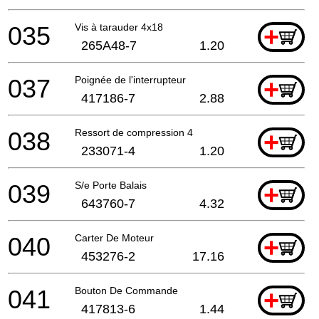
035
Vis à tarauder 4x18
+
265A48-7
1.20
037
Poignée de l'interrupteur
+
417186-7
2.88
038
Ressort de compression 4
+
233071-4
1.20
039
S/e Porte Balais
+
643760-7
4.32
040
Carter De Moteur
+
453276-2
17.16
041
Bouton De Commande
+
417813-6
1.44