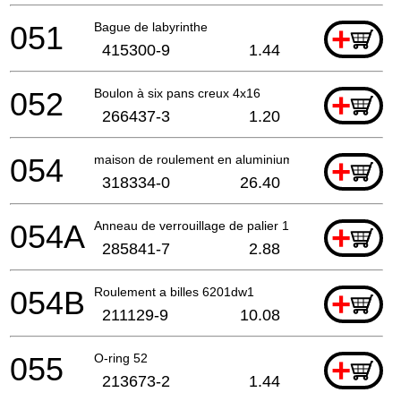
051
Bague de labyrinthe
+
415300-9
1.44
052
Boulon à six pans creux 4x16
+
266437-3
1.20
054
maison de roulement en aluminium
+
318334-0
26.40
054A
Anneau de verrouillage de palier 19-33
+
285841-7
2.88
054B
Roulement a billes 6201dw1
+
211129-9
10.08
055
O-ring 52
+
213673-2
1.44