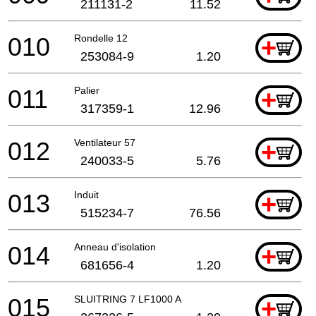
211131-2
11.52
010
Rondelle 12
+
253084-9
1.20
011
Palier
+
317359-1
12.96
012
Ventilateur 57
+
240033-5
5.76
013
Induit
+
515234-7
76.56
014
Anneau d'isolation
+
681656-4
1.20
015
SLUITRING 7 LF1000 A
+