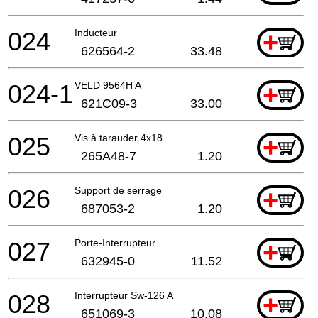
024
Inducteur
+
626564-2
33.48
024-1
VELD 9564H A
+
621C09-3
33.00
025
Vis à tarauder 4x18
+
265A48-7
1.20
026
Support de serrage
+
687053-2
1.20
027
Porte-Interrupteur
+
632945-0
11.52
028
Interrupteur Sw-126 A
+
651069-3
10.08