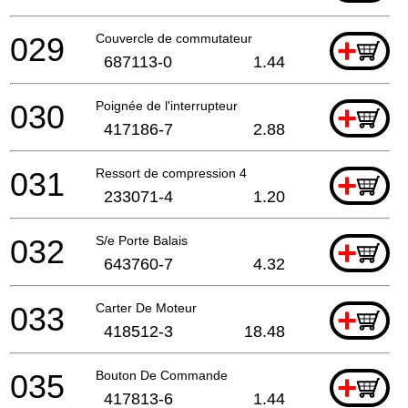
029
Couvercle de commutateur
+
687113-0
1.44
030
Poignée de l'interrupteur
+
417186-7
2.88
031
Ressort de compression 4
+
233071-4
1.20
032
S/e Porte Balais
+
643760-7
4.32
033
Carter De Moteur
+
418512-3
18.48
035
Bouton De Commande
+
417813-6
1.44