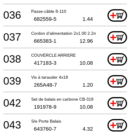
036
Passe-câble 8-110
+
682559-5
1.44
037
Cordon d'alimentation 2x1.00 2.2mtr
+
665383-1
12.96
038
COUVERCLE ARRIERE
+
417183-3
10.08
039
Vis à tarauder 4x18
+
265A48-7
1.20
042
Set de balais en carbone CB-318
+
191978-9
10.08
043
S/e Porte Balais
+
643760-7
4.32