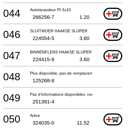
044
Autotaraudeur Pt 3x10
+
266256-7
1.20
046
SLUITMOER HAAKSE SLIJPER
+
224554-5
3.60
047
BINNENFLENS HAAKSE SLIJPER EN SLEUVENZAA
+
224415-9
3.60
048
Plus disponible, pas de remplacement
125268-8
049
Pas d'informations disponibles, non commandable
251391-4
050
Arbre
+
324035-0
11.52