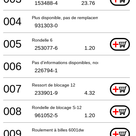
153488-4
23.76
004
Plus disponible, pas de remplacement
931303-0
005
Rondelle 6
+
253077-6
1.20
006
Pas d'informations disponibles, non commandable
226794-1
007
Ressort de blocage 12
+
233901-9
4.32
008
Rondelle de blocage S-12
+
961052-5
1.20
009
Roulement à billes 6001dw
+