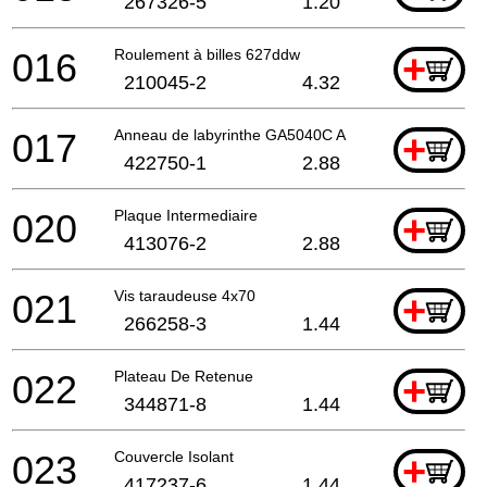
267326-5
1.20
016
Roulement à billes 627ddw
+
210045-2
4.32
017
Anneau de labyrinthe GA5040C A
+
422750-1
2.88
020
Plaque Intermediaire
+
413076-2
2.88
021
Vis taraudeuse 4x70
+
266258-3
1.44
022
Plateau De Retenue
+
344871-8
1.44
023
Couvercle Isolant
+
417237-6
1.44