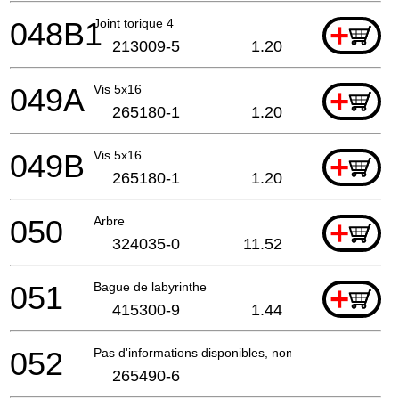
048B1
Joint torique 4
+
213009-5
1.20
049A
Vis 5x16
+
265180-1
1.20
049B
Vis 5x16
+
265180-1
1.20
050
Arbre
+
324035-0
11.52
051
Bague de labyrinthe
+
415300-9
1.44
052
Pas d'informations disponibles, non commandable
265490-6