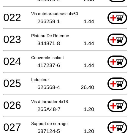
022
Vis autotaraudeuse 4x60
+
266259-1
1.44
023
Plateau De Retenue
+
344871-8
1.44
024
Couvercle Isolant
+
417237-6
1.44
025
Inducteur
+
626568-4
26.40
026
Vis à tarauder 4x18
+
265A48-7
1.20
027
Support de serrage
+
687124-5
1.20