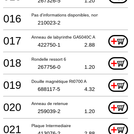
267326-5
1.20
016
Pas d'informations disponibles, non commandable
210023-2
017
Anneau de labyrinthe GA5040C A
+
422750-1
2.88
018
Rondelle ressort 6
+
267756-0
1.20
019
Douille magnétique Rt0700 A
+
688117-5
4.32
020
Anneau de retenue
+
259039-2
1.20
021
Plaque Intermediaire
+
413076-2
2.88