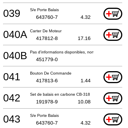
039
S/e Porte Balais
+
643760-7
4.32
040A
Carter De Moteur
+
417812-8
17.16
040B
Pas d'informations disponibles, non commandable
451779-0
041
Bouton De Commande
+
417813-6
1.44
042
Set de balais en carbone CB-318
+
191978-9
10.08
043
S/e Porte Balais
+
643760-7
4.32