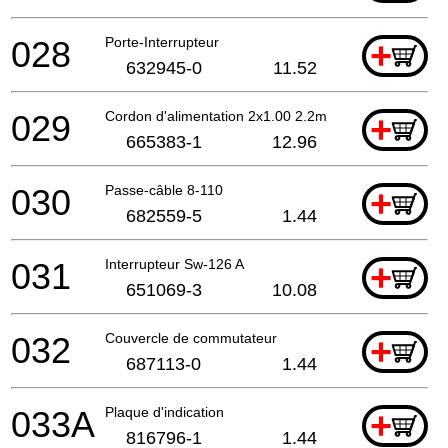
028
Porte-Interrupteur
+
632945-0
11.52
029
Cordon d'alimentation 2x1.00 2.2mtr
+
665383-1
12.96
030
Passe-câble 8-110
+
682559-5
1.44
031
Interrupteur Sw-126 A
+
651069-3
10.08
032
Couvercle de commutateur
+
687113-0
1.44
033A
Plaque d'indication
+
816796-1
1.44