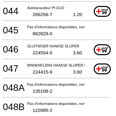
044
Autotaraudeur Pt 3x10
+
266256-7
1.20
045
Pas d'informations disponibles, non commandable
862829-0
046
SLUITMOER HAAKSE SLIJPER
+
224554-5
3.60
047
BINNENFLENS HAAKSE SLIJPER EN SLEUVENZAA
+
224415-9
3.60
048A
Pas d'informations disponibles, non commandable
135108-2
048B
Pas d'informations disponibles, non commandable
122895-2