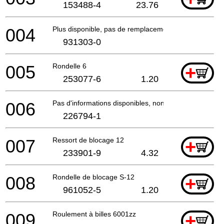
153488-4
23.76
004
Plus disponible, pas de remplacement
931303-0
005
Rondelle 6
+
253077-6
1.20
006
Pas d'informations disponibles, non commandable
226794-1
007
Ressort de blocage 12
+
233901-9
4.32
008
Rondelle de blocage S-12
+
961052-5
1.20
009
Roulement à billes 6001zz
+