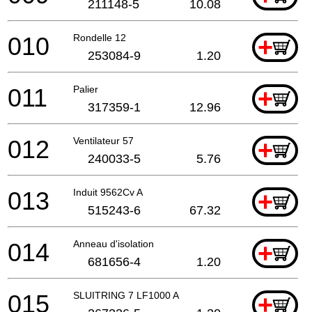
211148-5
10.08
010
Rondelle 12
+
253084-9
1.20
011
Palier
+
317359-1
12.96
012
Ventilateur 57
+
240033-5
5.76
013
Induit 9562Cv A
+
515243-6
67.32
014
Anneau d'isolation
+
681656-4
1.20
015
SLUITRING 7 LF1000 A
+