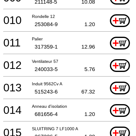
211148-5
10.08
010
Rondelle 12
+
253084-9
1.20
011
Palier
+
317359-1
12.96
012
Ventilateur 57
+
240033-5
5.76
013
Induit 9562Cv A
+
515243-6
67.32
014
Anneau d'isolation
+
681656-4
1.20
015
SLUITRING 7 LF1000 A
+