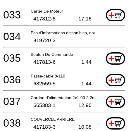
033
Carter De Moteur
+
417812-8
17.16
034
Pas d'informations disponibles, non commandable
819720-3
035
Bouton De Commande
+
417813-6
1.44
036
Passe-câble 8-110
+
682559-5
1.44
037
Cordon d'alimentation 2x1.00 2.2mtr
+
665383-1
12.96
038
COUVERCLE ARRIERE
+
417183-3
10.08