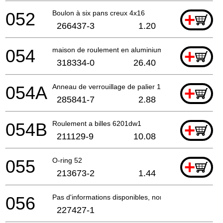
052
Boulon à six pans creux 4x16
+
266437-3
1.20
054
maison de roulement en aluminium
+
318334-0
26.40
054A
Anneau de verrouillage de palier 19-33
+
285841-7
2.88
054B
Roulement a billes 6201dw1
+
211129-9
10.08
055
O-ring 52
+
213673-2
1.44
056
Pas d'informations disponibles, non commandable
227427-1