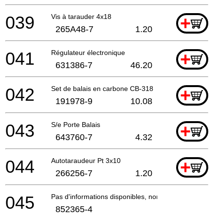
039
Vis à tarauder 4x18
+
265A48-7
1.20
041
Régulateur électronique
+
631386-7
46.20
042
Set de balais en carbone CB-318
+
191978-9
10.08
043
S/e Porte Balais
+
643760-7
4.32
044
Autotaraudeur Pt 3x10
+
266256-7
1.20
045
Pas d'informations disponibles, non commandable
852365-4