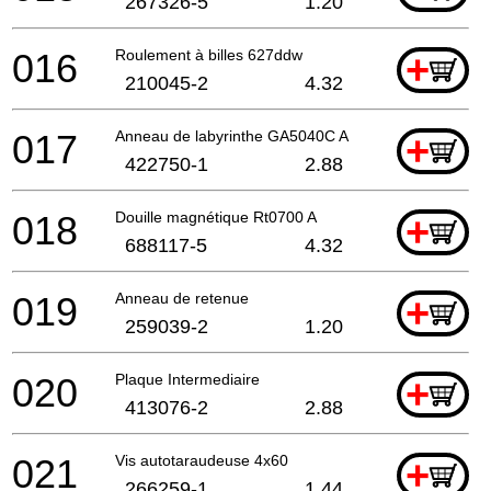
267326-5
1.20
016
Roulement à billes 627ddw
+
210045-2
4.32
017
Anneau de labyrinthe GA5040C A
+
422750-1
2.88
018
Douille magnétique Rt0700 A
+
688117-5
4.32
019
Anneau de retenue
+
259039-2
1.20
020
Plaque Intermediaire
+
413076-2
2.88
021
Vis autotaraudeuse 4x60
+
266259-1
1.44