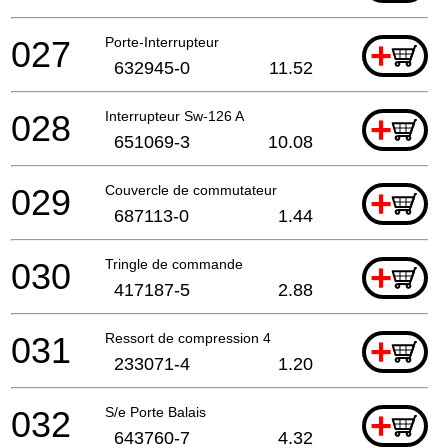
027
Porte-Interrupteur
+
632945-0
11.52
028
Interrupteur Sw-126 A
+
651069-3
10.08
029
Couvercle de commutateur
+
687113-0
1.44
030
Tringle de commande
+
417187-5
2.88
031
Ressort de compression 4
+
233071-4
1.20
032
S/e Porte Balais
+
643760-7
4.32