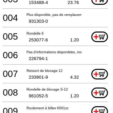
153488-4
23.76
004
Plus disponible, pas de remplacement
931303-0
005
Rondelle 6
+
253077-6
1.20
006
Pas d'informations disponibles, non commandable
226794-1
007
Ressort de blocage 12
+
233901-9
4.32
008
Rondelle de blocage S-12
+
961052-5
1.20
009
Roulement à billes 6001zz
+