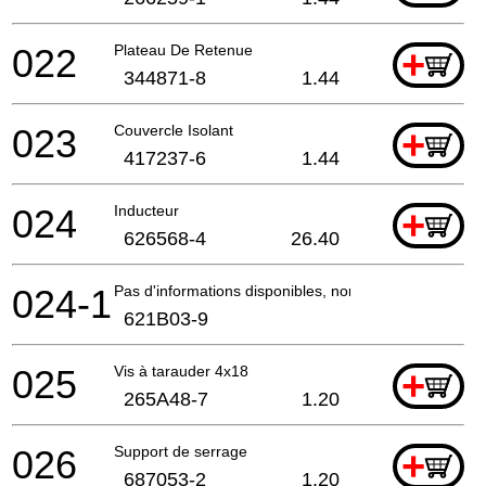
022
Plateau De Retenue
+
344871-8
1.44
023
Couvercle Isolant
+
417237-6
1.44
024
Inducteur
+
626568-4
26.40
024-1
Pas d'informations disponibles, non commandable
621B03-9
025
Vis à tarauder 4x18
+
265A48-7
1.20
026
Support de serrage
+
687053-2
1.20