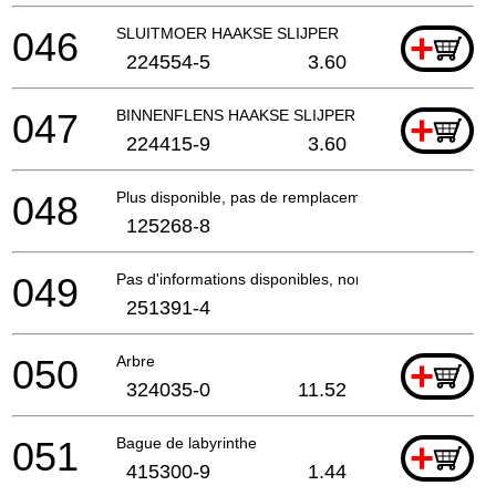
046
SLUITMOER HAAKSE SLIJPER
+
224554-5
3.60
047
BINNENFLENS HAAKSE SLIJPER EN SLEUVENZAA
+
224415-9
3.60
048
Plus disponible, pas de remplacement
125268-8
049
Pas d'informations disponibles, non commandable
251391-4
050
Arbre
+
324035-0
11.52
051
Bague de labyrinthe
+
415300-9
1.44