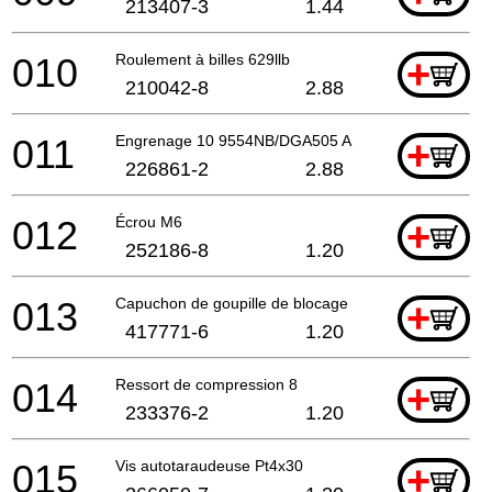
213407-3
1.44
010
Roulement à billes 629llb
+
210042-8
2.88
011
Engrenage 10 9554NB/DGA505 A
+
226861-2
2.88
012
Écrou M6
+
252186-8
1.20
013
Capuchon de goupille de blocage
+
417771-6
1.20
014
Ressort de compression 8
+
233376-2
1.20
015
Vis autotaraudeuse Pt4x30
+