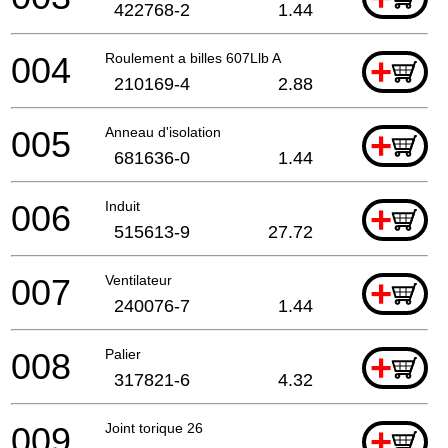
422768-2
1.44
004
Roulement a billes 607Llb A
+
210169-4
2.88
005
Anneau d'isolation
+
681636-0
1.44
006
Induit
+
515613-9
27.72
007
Ventilateur
+
240076-7
1.44
008
Palier
+
317821-6
4.32
009
Joint torique 26
+