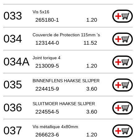
033
Vis 5x16
+
265180-1
1.20
034
Couvercle de Protection 115mm 'sans outil'
+
123144-0
11.52
034A
Joint torique 4
+
213009-5
1.20
035
BINNENFLENS HAAKSE SLIJPER EN SLEUVENZAA
+
224415-9
3.60
036
SLUITMOER HAAKSE SLIJPER
+
224554-5
3.60
037
Vis métallique 4x80mm
+
266623-6
1.20