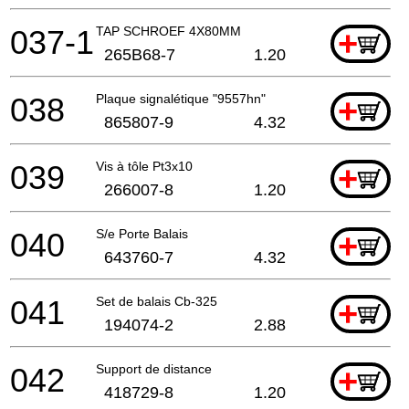
037-1
TAP SCHROEF 4X80MM
+
265B68-7
1.20
038
Plaque signalétique "9557hn"
+
865807-9
4.32
039
Vis à tôle Pt3x10
+
266007-8
1.20
040
S/e Porte Balais
+
643760-7
4.32
041
Set de balais Cb-325
+
194074-2
2.88
042
Support de distance
+
418729-8
1.20