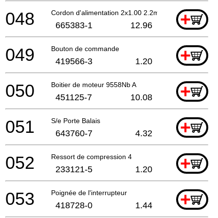
048
Cordon d'alimentation 2x1.00 2.2mtr
+
665383-1
12.96
049
Bouton de commande
+
419566-3
1.20
050
Boitier de moteur 9558Nb A
+
451125-7
10.08
051
S/e Porte Balais
+
643760-7
4.32
052
Ressort de compression 4
+
233121-5
1.20
053
Poignée de l'interrupteur
+
418728-0
1.44