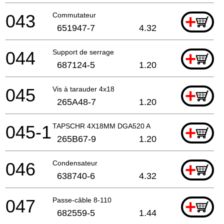
043
Commutateur
+
651947-7
4.32
044
Support de serrage
+
687124-5
1.20
045
Vis à tarauder 4x18
+
265A48-7
1.20
045-1
TAPSCHR 4X18MM DGA520 A
+
265B67-9
1.20
046
Condensateur
+
638740-6
4.32
047
Passe-câble 8-110
+
682559-5
1.44