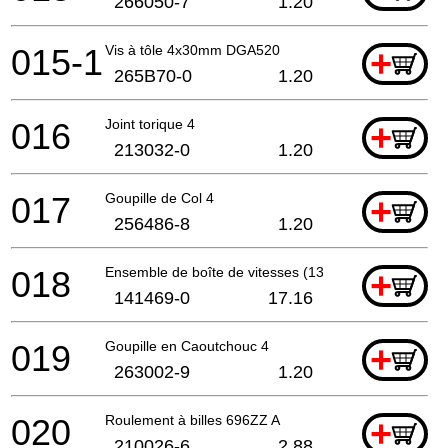
266050-7
1.20
015-1
Vis à tôle 4x30mm DGA520
+
265B70-0
1.20
016
Joint torique 4
+
213032-0
1.20
017
Goupille de Col 4
+
256486-8
1.20
018
Ensemble de boîte de vitesses (13 à 19)
+
141469-0
17.16
019
Goupille en Caoutchouc 4
+
263002-9
1.20
020
Roulement à billes 696ZZ A
+
210026-6
2.88