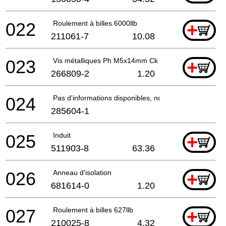
022
Roulement à billes 6000llb
+
211061-7
10.08
023
Vis métalliques Ph M5x14mm Ck
+
266809-2
1.20
024
Pas d'informations disponibles, non commandable
285604-1
025
Induit
+
511903-8
63.36
026
Anneau d'isolation
+
681614-0
1.20
027
Roulement à billes 627llb
+
210025-8
4.32