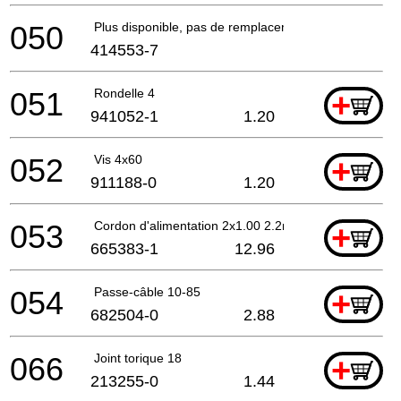
050
Plus disponible, pas de remplacement
414553-7
051
Rondelle 4
+
941052-1
1.20
052
Vis 4x60
+
911188-0
1.20
053
Cordon d'alimentation 2x1.00 2.2mtr
+
665383-1
12.96
054
Passe-câble 10-85
+
682504-0
2.88
066
Joint torique 18
+
213255-0
1.44