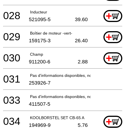
028
Inducteur
+
521095-5
39.60
029
Boîtier de moteur -vert-
+
159175-3
26.40
030
Champ
+
911200-6
2.88
031
Pas d'informations disponibles, non commandable
253926-7
033
Pas d'informations disponibles, non commandable
411507-5
034
KOOLBORSTEL SET CB-65 A
+
194969-9
5.76