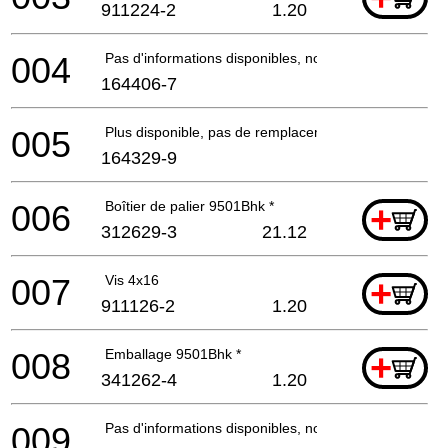
911224-2
1.20
004
Pas d'informations disponibles, non commandable
164406-7
005
Plus disponible, pas de remplacement
164329-9
006
Boîtier de palier 9501Bhk *
+
312629-3
21.12
007
Vis 4x16
+
911126-2
1.20
008
Emballage 9501Bhk *
+
341262-4
1.20
009
Pas d'informations disponibles, non commandable