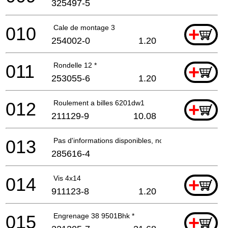
325497-5
010
Cale de montage 3
+
254002-0
1.20
011
Rondelle 12 *
+
253055-6
1.20
012
Roulement a billes 6201dw1
+
211129-9
10.08
013
Pas d'informations disponibles, non commandable
285616-4
014
Vis 4x14
+
911123-8
1.20
015
Engrenage 38 9501Bhk *
+