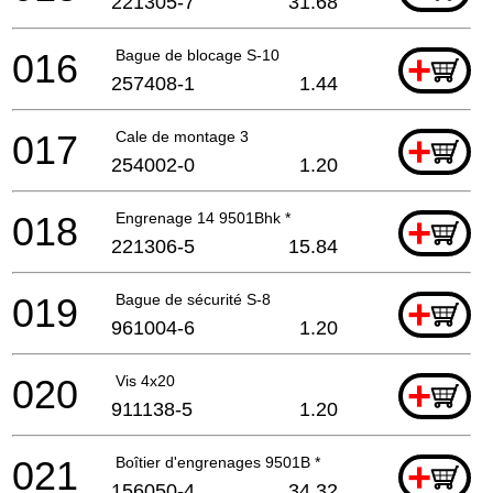
221305-7
31.68
016
Bague de blocage S-10
+
257408-1
1.44
017
Cale de montage 3
+
254002-0
1.20
018
Engrenage 14 9501Bhk *
+
221306-5
15.84
019
Bague de sécurité S-8
+
961004-6
1.20
020
Vis 4x20
+
911138-5
1.20
021
Boîtier d'engrenages 9501B *
+
156050-4
34.32