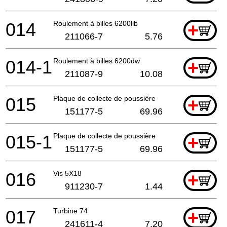
014
Roulement à billes 6200llb
+
211066-7
5.76
014-1
Roulement à billes 6200dw
+
211087-9
10.08
015
Plaque de collecte de poussière
+
151177-5
69.96
015-1
Plaque de collecte de poussière
+
151177-5
69.96
016
Vis 5X18
+
911230-7
1.44
017
Turbine 74
+
241611-4
7.20