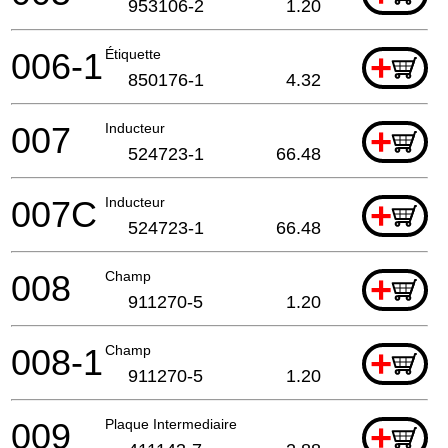
953106-2
1.20
006-1
Étiquette
+
850176-1
4.32
007
Inducteur
+
524723-1
66.48
007C
Inducteur
+
524723-1
66.48
008
Champ
+
911270-5
1.20
008-1
Champ
+
911270-5
1.20
009
Plaque Intermediaire
+