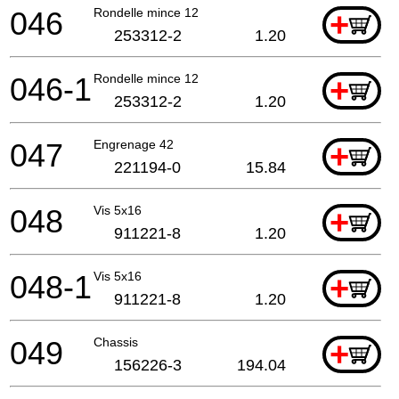
046
Rondelle mince 12
+
253312-2
1.20
046-1
Rondelle mince 12
+
253312-2
1.20
047
Engrenage 42
+
221194-0
15.84
048
Vis 5x16
+
911221-8
1.20
048-1
Vis 5x16
+
911221-8
1.20
049
Chassis
+
156226-3
194.04