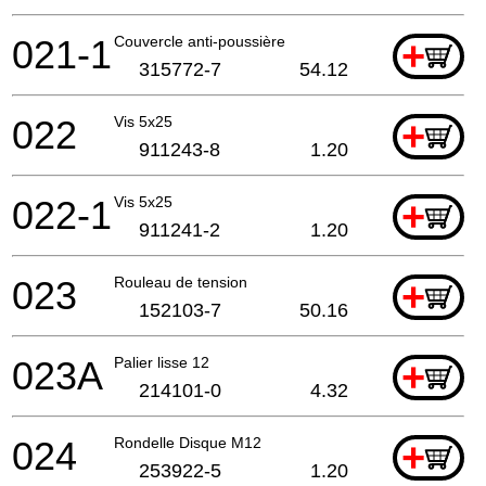
021-1
Couvercle anti-poussière
+
315772-7
54.12
022
Vis 5x25
+
911243-8
1.20
022-1
Vis 5x25
+
911241-2
1.20
023
Rouleau de tension
+
152103-7
50.16
023A
Palier lisse 12
+
214101-0
4.32
024
Rondelle Disque M12
+
253922-5
1.20