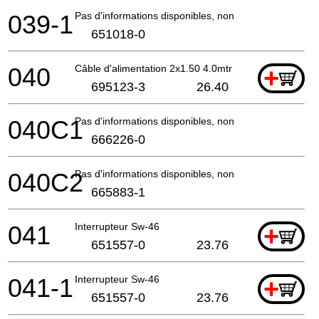
039-1
Pas d'informations disponibles, non commandable
651018-0
040
Câble d'alimentation 2x1.50 4.0mtr
+
695123-3
26.40
040C1
Pas d'informations disponibles, non commandable
666226-0
040C2
Pas d'informations disponibles, non commandable
665883-1
041
Interrupteur Sw-46
+
651557-0
23.76
041-1
Interrupteur Sw-46
+
651557-0
23.76