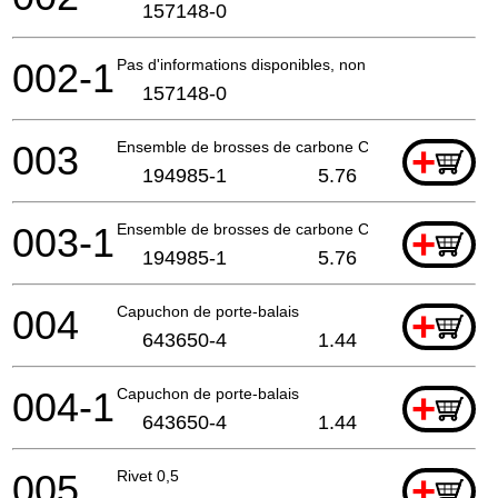
157148-0
002-1
Pas d'informations disponibles, non commandable
157148-0
003
Ensemble de brosses de carbone Cb-153
+
194985-1
5.76
003-1
Ensemble de brosses de carbone Cb-153
+
194985-1
5.76
004
Capuchon de porte-balais
+
643650-4
1.44
004-1
Capuchon de porte-balais
+
643650-4
1.44
005
Rivet 0,5
+