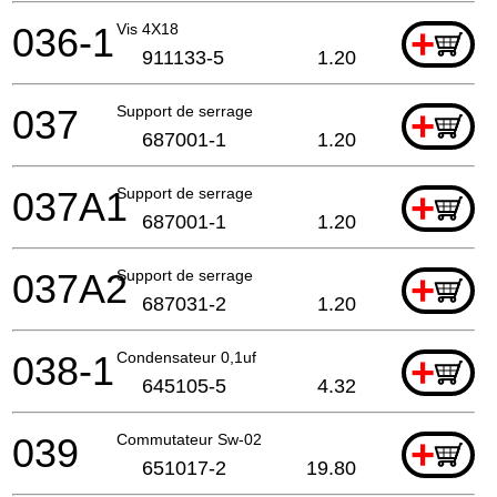
036-1
Vis 4X18
+
911133-5
1.20
037
Support de serrage
+
687001-1
1.20
037A1
Support de serrage
+
687001-1
1.20
037A2
Support de serrage
+
687031-2
1.20
038-1
Condensateur 0,1uf
+
645105-5
4.32
039
Commutateur Sw-02
+
651017-2
19.80