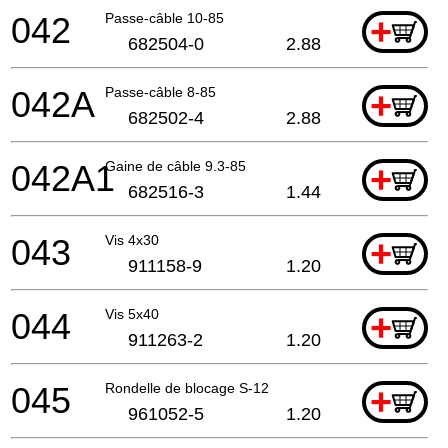
042
Passe-câble 10-85
+
682504-0
2.88
042A
Passe-câble 8-85
+
682502-4
2.88
042A1
Gaine de câble 9.3-85
+
682516-3
1.44
043
Vis 4x30
+
911158-9
1.20
044
Vis 5x40
+
911263-2
1.20
045
Rondelle de blocage S-12
+
961052-5
1.20