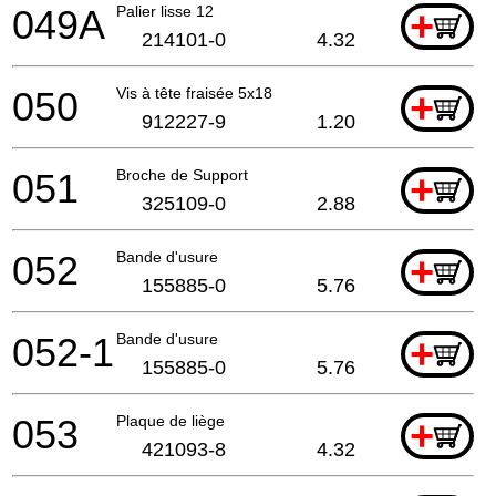
049A
Palier lisse 12
+
214101-0
4.32
050
Vis à tête fraisée 5x18
+
912227-9
1.20
051
Broche de Support
+
325109-0
2.88
052
Bande d'usure
+
155885-0
5.76
052-1
Bande d'usure
+
155885-0
5.76
053
Plaque de liège
+
421093-8
4.32