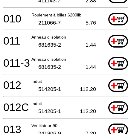
411143-7
2.88
010
Roulement à billes 6200llb
+
211066-7
5.76
011
Anneau d'isolation
+
681635-2
1.44
011-3
Anneau d'isolation
+
681635-2
1.44
012
Induit
+
514205-1
112.20
012C
Induit
+
514205-1
112.20
013
Ventilateur 90
+
241806-9
7.20