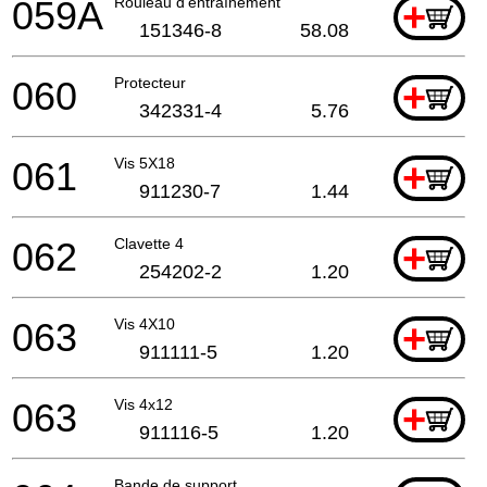
059A
Rouleau d'entraînement
+
151346-8
58.08
060
Protecteur
+
342331-4
5.76
061
Vis 5X18
+
911230-7
1.44
062
Clavette 4
+
254202-2
1.20
063
Vis 4X10
+
911111-5
1.20
063
Vis 4x12
+
911116-5
1.20
Bande de support