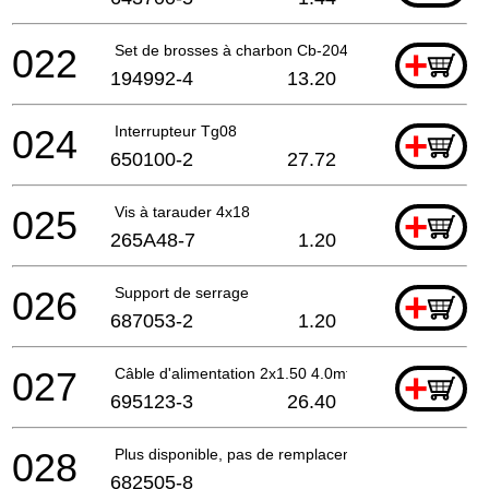
022
Set de brosses à charbon Cb-204
+
194992-4
13.20
024
Interrupteur Tg08
+
650100-2
27.72
025
Vis à tarauder 4x18
+
265A48-7
1.20
026
Support de serrage
+
687053-2
1.20
027
Câble d'alimentation 2x1.50 4.0mtr
+
695123-3
26.40
028
Plus disponible, pas de remplacement
682505-8