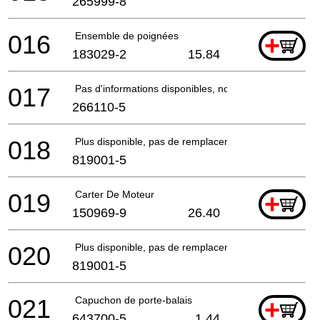
265999-8
016
Ensemble de poignées
+
183029-2
15.84
017
Pas d'informations disponibles, non commandable
266110-5
018
Plus disponible, pas de remplacement
819001-5
019
Carter De Moteur
+
150969-9
26.40
020
Plus disponible, pas de remplacement
819001-5
021
Capuchon de porte-balais
+
643700-5
1.44