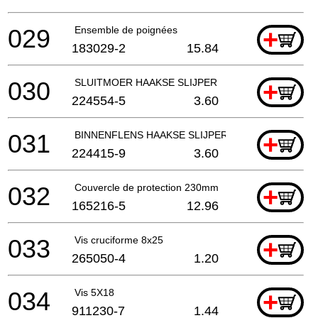
029
Ensemble de poignées
+
183029-2
15.84
030
SLUITMOER HAAKSE SLIJPER
+
224554-5
3.60
031
BINNENFLENS HAAKSE SLIJPER EN SLEUVENZAA
+
224415-9
3.60
032
Couvercle de protection 230mm
+
165216-5
12.96
033
Vis cruciforme 8x25
+
265050-4
1.20
034
Vis 5X18
+
911230-7
1.44