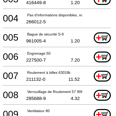
416449-8
1.20
004
Pas d'informations disponibles, non commandable
266012-5
005
Bague de sécurité S-9
+
961005-4
1.20
006
Engrenage 50
+
227500-7
7.20
007
Roulement à billes 6301llb
+
211132-0
11.52
008
Verrouillage de Roulement 57 9067 *
+
285688-9
4.32
009
Ventilateur 80
+