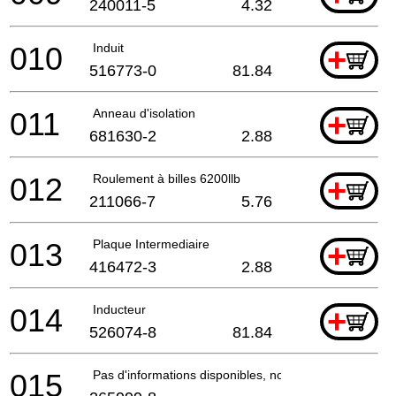
240011-5
4.32
010
Induit
+
516773-0
81.84
011
Anneau d'isolation
+
681630-2
2.88
012
Roulement à billes 6200llb
+
211066-7
5.76
013
Plaque Intermediaire
+
416472-3
2.88
014
Inducteur
+
526074-8
81.84
015
Pas d'informations disponibles, non commandable