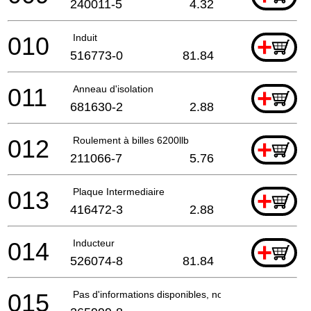
240011-5
4.32
010
Induit
+
516773-0
81.84
011
Anneau d'isolation
+
681630-2
2.88
012
Roulement à billes 6200llb
+
211066-7
5.76
013
Plaque Intermediaire
+
416472-3
2.88
014
Inducteur
+
526074-8
81.84
015
Pas d'informations disponibles, non commandable