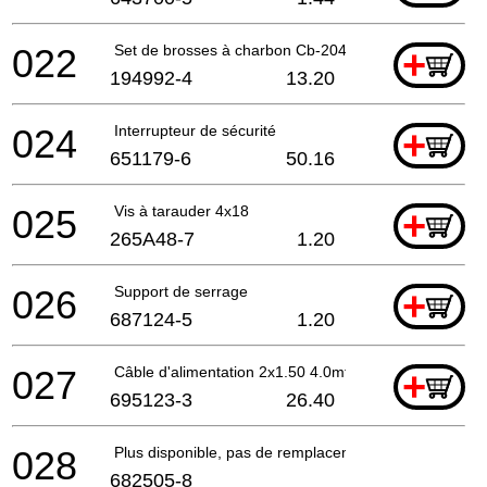
022
Set de brosses à charbon Cb-204
+
194992-4
13.20
024
Interrupteur de sécurité
+
651179-6
50.16
025
Vis à tarauder 4x18
+
265A48-7
1.20
026
Support de serrage
+
687124-5
1.20
027
Câble d'alimentation 2x1.50 4.0mtr
+
695123-3
26.40
028
Plus disponible, pas de remplacement
682505-8