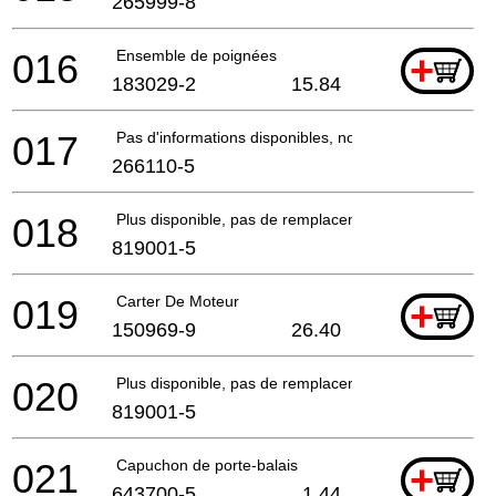
265999-8
016
Ensemble de poignées
+
183029-2
15.84
017
Pas d'informations disponibles, non commandable
266110-5
018
Plus disponible, pas de remplacement
819001-5
019
Carter De Moteur
+
150969-9
26.40
020
Plus disponible, pas de remplacement
819001-5
021
Capuchon de porte-balais
+
643700-5
1.44