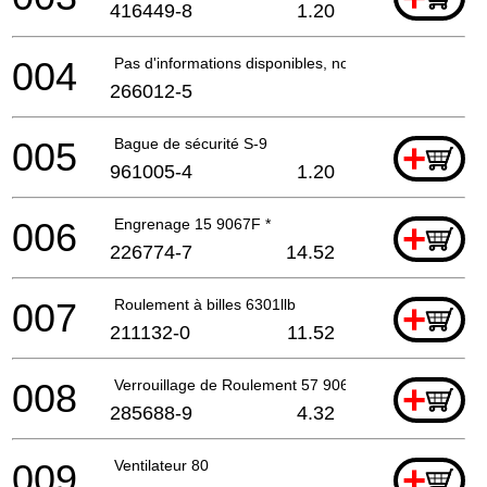
416449-8
1.20
004
Pas d'informations disponibles, non commandable
266012-5
005
Bague de sécurité S-9
+
961005-4
1.20
006
Engrenage 15 9067F *
+
226774-7
14.52
007
Roulement à billes 6301llb
+
211132-0
11.52
008
Verrouillage de Roulement 57 9067 *
+
285688-9
4.32
009
Ventilateur 80
+