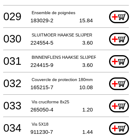
029
Ensemble de poignées
+
183029-2
15.84
030
SLUITMOER HAAKSE SLIJPER
+
224554-5
3.60
031
BINNENFLENS HAAKSE SLIJPER EN SLEUVENZAA
+
224415-9
3.60
032
Couvercle de protection 180mm
+
165215-7
10.08
033
Vis cruciforme 8x25
+
265050-4
1.20
034
Vis 5X18
+
911230-7
1.44