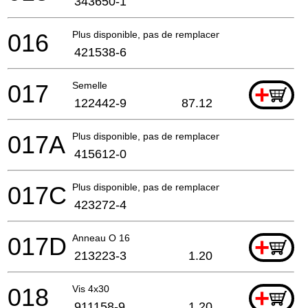
343650-1
016
Plus disponible, pas de remplacement
421538-6
017
Semelle
+
122442-9
87.12
017A
Plus disponible, pas de remplacement
415612-0
017C
Plus disponible, pas de remplacement
423272-4
017D
Anneau O 16
+
213223-3
1.20
018
Vis 4x30
+
911158-9
1.20