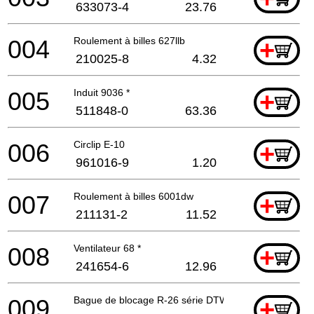
633073-4
23.76
004
Roulement à billes 627llb
+
210025-8
4.32
005
Induit 9036 *
+
511848-0
63.36
006
Circlip E-10
+
961016-9
1.20
007
Roulement à billes 6001dw
+
211131-2
11.52
008
Ventilateur 68 *
+
241654-6
12.96
009
Bague de blocage R-26 série DTWA
+