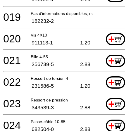
019
Pas d'informations disponibles, non commandable
182232-2
020
Vis 4X10
+
911113-1
1.20
021
Bille 4-55
+
256739-5
2.88
022
Ressort de torsion 4
+
231586-5
1.20
023
Ressort de pression
+
343539-3
2.88
024
Passe-câble 10-85
+
682504-0
2.88