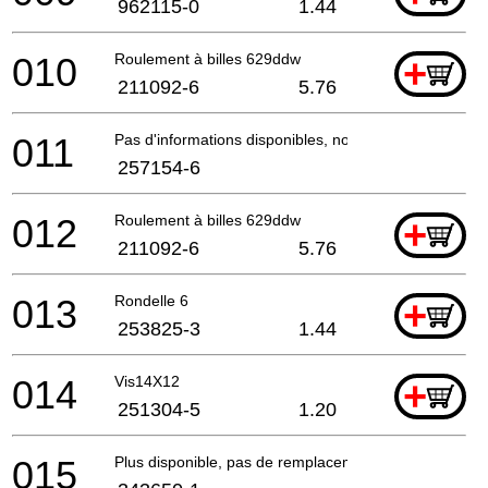
962115-0
1.44
010
Roulement à billes 629ddw
+
211092-6
5.76
011
Pas d'informations disponibles, non commandable
257154-6
012
Roulement à billes 629ddw
+
211092-6
5.76
013
Rondelle 6
+
253825-3
1.44
014
Vis14X12
+
251304-5
1.20
015
Plus disponible, pas de remplacement