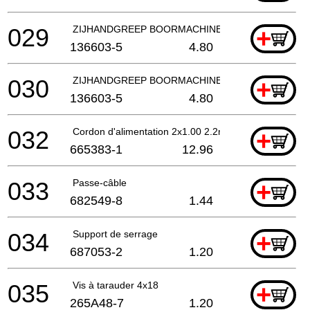
029
ZIJHANDGREEP BOORMACHINE/COMBIHAMER
+
136603-5
4.80
030
ZIJHANDGREEP BOORMACHINE/COMBIHAMER
+
136603-5
4.80
032
Cordon d'alimentation 2x1.00 2.2mtr
+
665383-1
12.96
033
Passe-câble
+
682549-8
1.44
034
Support de serrage
+
687053-2
1.20
035
Vis à tarauder 4x18
+
265A48-7
1.20