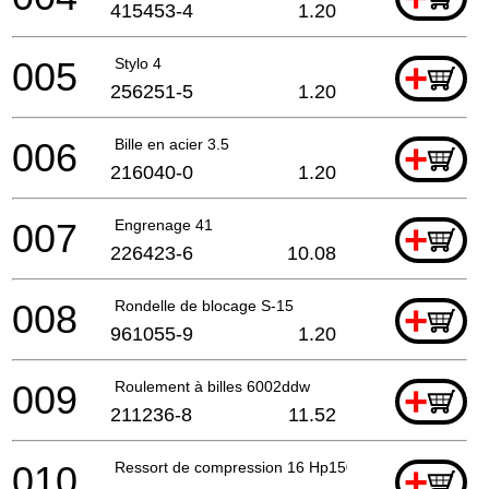
415453-4
1.20
005
Stylo 4
+
256251-5
1.20
006
Bille en acier 3.5
+
216040-0
1.20
007
Engrenage 41
+
226423-6
10.08
008
Rondelle de blocage S-15
+
961055-9
1.20
009
Roulement à billes 6002ddw
+
211236-8
11.52
010
Ressort de compression 16 Hp1500 *
+