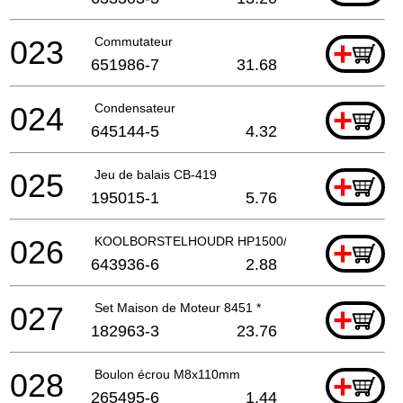
023
Commutateur
+
651986-7
31.68
024
Condensateur
+
645144-5
4.32
025
Jeu de balais CB-419
+
195015-1
5.76
026
KOOLBORSTELHOUDR HP1500/2040 A
+
643936-6
2.88
027
Set Maison de Moteur 8451 *
+
182963-3
23.76
028
Boulon écrou M8x110mm
+
265495-6
1.44