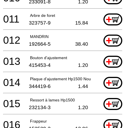
233091-8
1.20
011
Arbre de foret
+
323757-9
15.84
012
MANDRIN
+
192664-5
38.40
013
Bouton d'ajustement
+
415453-4
1.20
014
Plaque d'ajustement Hp1500 Nouveau A
+
344419-6
1.44
015
Ressort à lames Hp1500
+
232134-3
1.20
016
Frappeur
+