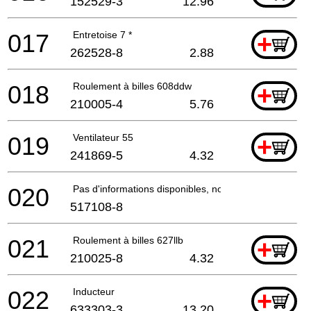
152529-3
12.96
017
Entretoise 7 *
+
262528-8
2.88
018
Roulement à billes 608ddw
+
210005-4
5.76
019
Ventilateur 55
+
241869-5
4.32
020
Pas d'informations disponibles, non commandable
517108-8
021
Roulement à billes 627llb
+
210025-8
4.32
022
Inducteur
+
633303-3
13.20