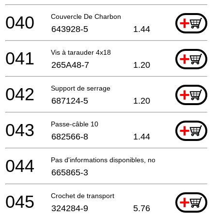
040
Couvercle De Charbon
+
643928-5
1.44
041
Vis à tarauder 4x18
+
265A48-7
1.20
042
Support de serrage
+
687124-5
1.20
043
Passe-câble 10
+
682566-8
1.44
044
Pas d'informations disponibles, non commandable
665865-3
045
Crochet de transport
+
324284-9
5.76