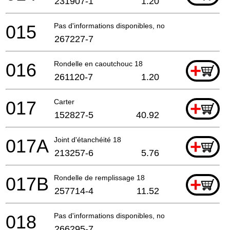
231907-1
1.20
015
Pas d'informations disponibles, non commandable
267227-7
016
Rondelle en caoutchouc 18
+
261120-7
1.20
017
Carter
+
152827-5
40.92
017A
Joint d'étanchéité 18
+
213257-6
5.76
017B
Rondelle de remplissage 18
+
257714-4
11.52
018
Pas d'informations disponibles, non commandable
266295-7