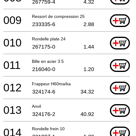
267759-4
4.32
009
Ressort de compression 25
+
233335-6
2.88
010
Rondelle plate 24
+
267175-0
1.44
011
Bille en acier 3.5
+
216040-0
1.20
012
Frappeur H60ma/ka
+
324174-6
34.32
013
Anvil
+
324176-2
40.92
014
Rondelle frein 10
+