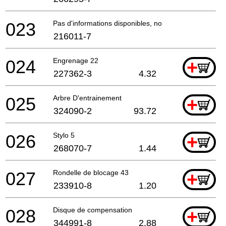
023
Pas d'informations disponibles, non commandable
216011-7
024
Engrenage 22
+
227362-3
4.32
025
Arbre D'entrainement
+
324090-2
93.72
026
Stylo 5
+
268070-7
1.44
027
Rondelle de blocage 43
+
233910-8
1.20
028
Disque de compensation
+
344991-8
2.88