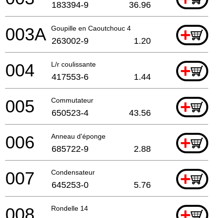
183394-9
36.96
003A
Goupille en Caoutchouc 4
+
263002-9
1.20
004
L/r coulissante
+
417553-6
1.44
005
Commutateur
+
650523-4
43.56
006
Anneau d'éponge
+
685722-9
2.88
007
Condensateur
+
645253-0
5.76
008
Rondelle 14
+