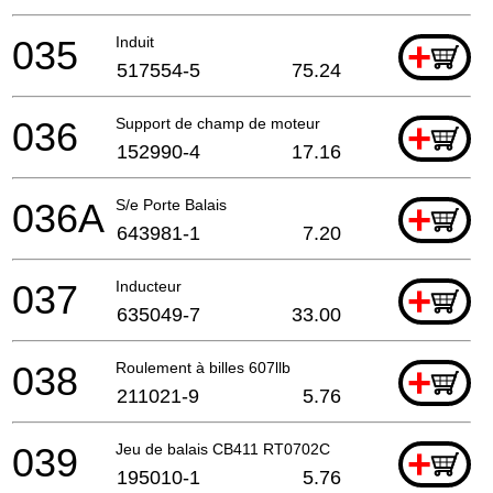
035
Induit
+
517554-5
75.24
036
Support de champ de moteur
+
152990-4
17.16
036A
S/e Porte Balais
+
643981-1
7.20
037
Inducteur
+
635049-7
33.00
038
Roulement à billes 607llb
+
211021-9
5.76
039
Jeu de balais CB411 RT0702C
+
195010-1
5.76