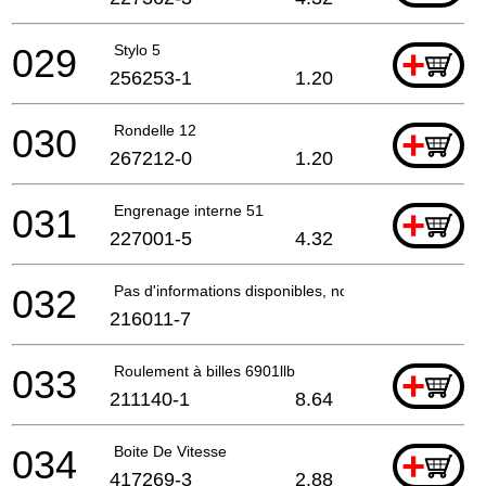
029
Stylo 5
+
256253-1
1.20
030
Rondelle 12
+
267212-0
1.20
031
Engrenage interne 51
+
227001-5
4.32
032
Pas d'informations disponibles, non commandable
216011-7
033
Roulement à billes 6901llb
+
211140-1
8.64
034
Boite De Vitesse
+
417269-3
2.88