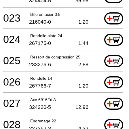
324404-5
36.96
023
Bille en acier 3.5
+
216040-0
1.20
024
Rondelle plate 24
+
267175-0
1.44
025
Ressort de compression 25
+
233276-6
2.88
026
Rondelle 14
+
267766-7
1.20
027
Axe 6916Fd A
+
324220-5
12.96
028
Engrenage 22
+
227362-3
4.32