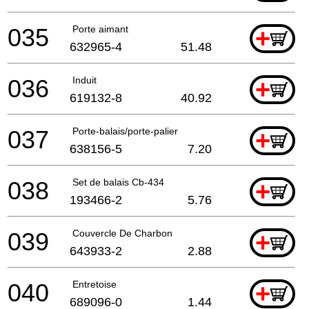
035
Porte aimant
+
632965-4
51.48
036
Induit
+
619132-8
40.92
037
Porte-balais/porte-palier
+
638156-5
7.20
038
Set de balais Cb-434
+
193466-2
5.76
039
Couvercle De Charbon
+
643933-2
2.88
040
Entretoise
+
689096-0
1.44