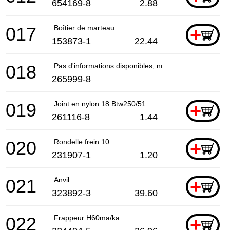
654169-8
2.88
017
Boîtier de marteau
+
153873-1
22.44
018
Pas d'informations disponibles, non commandable
265999-8
019
Joint en nylon 18 Btw250/51
+
261116-8
1.44
020
Rondelle frein 10
+
231907-1
1.20
021
Anvil
+
323892-3
39.60
022
Frappeur H60ma/ka
+