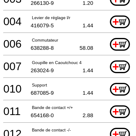
266130-9
1.20
004
Levier de réglage l/r
+
416079-5
1.44
006
Commutateur
+
638288-8
58.08
007
Goupille en Caoutchouc 4
+
263024-9
1.44
010
Support
+
687085-9
1.44
011
Bande de contact +/+
+
654168-0
2.88
012
Bande de contact -/-
+