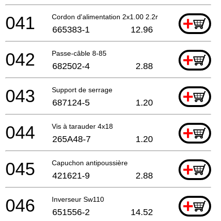
041
Cordon d'alimentation 2x1.00 2.2mtr
+
665383-1
12.96
042
Passe-câble 8-85
+
682502-4
2.88
043
Support de serrage
+
687124-5
1.20
044
Vis à tarauder 4x18
+
265A48-7
1.20
045
Capuchon antipoussière
+
421621-9
2.88
046
Inverseur Sw110
+
651556-2
14.52