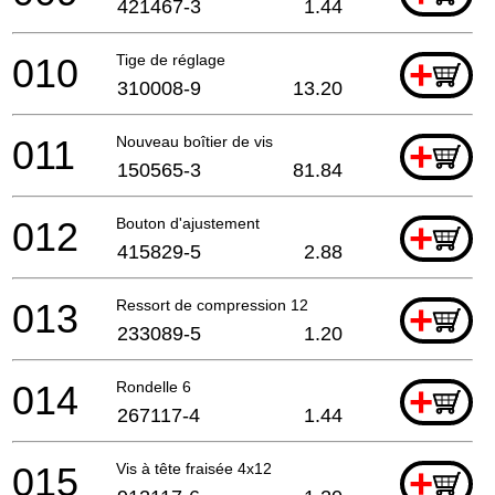
421467-3
1.44
010
Tige de réglage
+
310008-9
13.20
011
Nouveau boîtier de vis
+
150565-3
81.84
012
Bouton d'ajustement
+
415829-5
2.88
013
Ressort de compression 12
+
233089-5
1.20
014
Rondelle 6
+
267117-4
1.44
015
Vis à tête fraisée 4x12
+