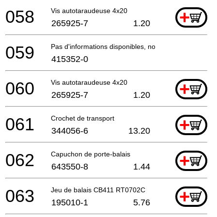
058
Vis autotaraudeuse 4x20
+
265925-7
1.20
059
Pas d'informations disponibles, non commandable
415352-0
060
Vis autotaraudeuse 4x20
+
265925-7
1.20
061
Crochet de transport
+
344056-6
13.20
062
Capuchon de porte-balais
+
643550-8
1.44
063
Jeu de balais CB411 RT0702C
+
195010-1
5.76