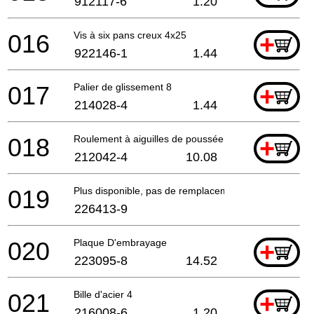
912117-6
1.20
016
Vis à six pans creux 4x25
+
922146-1
1.44
017
Palier de glissement 8
+
214028-4
1.44
018
Roulement à aiguilles de poussée 821
+
212042-4
10.08
019
Plus disponible, pas de remplacement
226413-9
020
Plaque D'embrayage
+
223095-8
14.52
021
Bille d'acier 4
+
216008-6
1.20