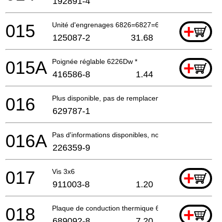
192891-4
015
Unité d'engrenages 6826=6827=6828Dw
+
125087-2
31.68
015A
Poignée réglable 6226Dw *
+
416586-8
1.44
016
Plus disponible, pas de remplacement
629787-1
016A
Pas d'informations disponibles, non commandable
226359-9
017
Vis 3x6
+
911003-8
1.20
018
Plaque de conduction thermique 6226 Etc*
+
689092-8
7.20