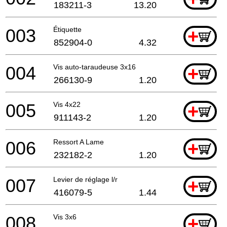
183211-3
13.20
003
Étiquette
+
852904-0
4.32
004
Vis auto-taraudeuse 3x16
+
266130-9
1.20
005
Vis 4x22
+
911143-2
1.20
006
Ressort A Lame
+
232182-2
1.20
007
Levier de réglage l/r
+
416079-5
1.44
008
Vis 3x6
+