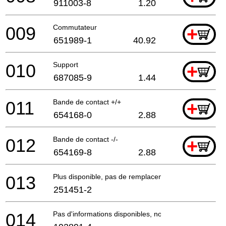
911003-8
1.20
009
Commutateur
+
651989-1
40.92
010
Support
+
687085-9
1.44
011
Bande de contact +/+
+
654168-0
2.88
012
Bande de contact -/-
+
654169-8
2.88
013
Plus disponible, pas de remplacement
251451-2
014
Pas d'informations disponibles, non commandable