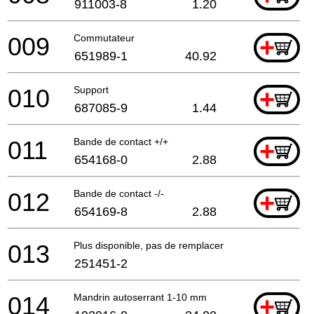
911003-8
1.20
009
Commutateur
+
651989-1
40.92
010
Support
+
687085-9
1.44
011
Bande de contact +/+
+
654168-0
2.88
012
Bande de contact -/-
+
654169-8
2.88
013
Plus disponible, pas de remplacement
251451-2
014
Mandrin autoserrant 1-10 mm
+