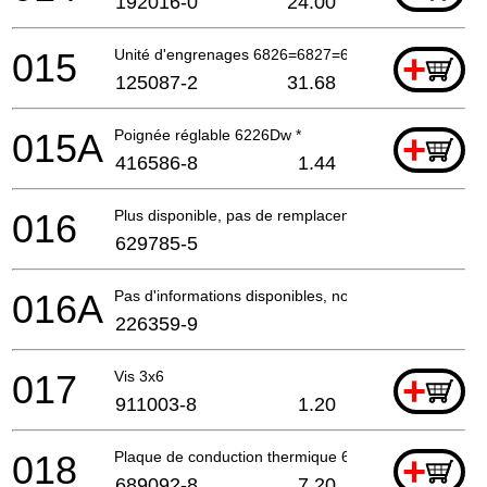
192016-0
24.00
015
Unité d'engrenages 6826=6827=6828Dw
+
125087-2
31.68
015A
Poignée réglable 6226Dw *
+
416586-8
1.44
016
Plus disponible, pas de remplacement
629785-5
016A
Pas d'informations disponibles, non commandable
226359-9
017
Vis 3x6
+
911003-8
1.20
018
Plaque de conduction thermique 6226 Etc*
+
689092-8
7.20