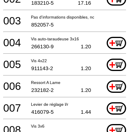
183210-5
17.16
003
Pas d'informations disponibles, non commandable
852057-5
004
Vis auto-taraudeuse 3x16
+
266130-9
1.20
005
Vis 4x22
+
911143-2
1.20
006
Ressort A Lame
+
232182-2
1.20
007
Levier de réglage l/r
+
416079-5
1.44
008
Vis 3x6
+