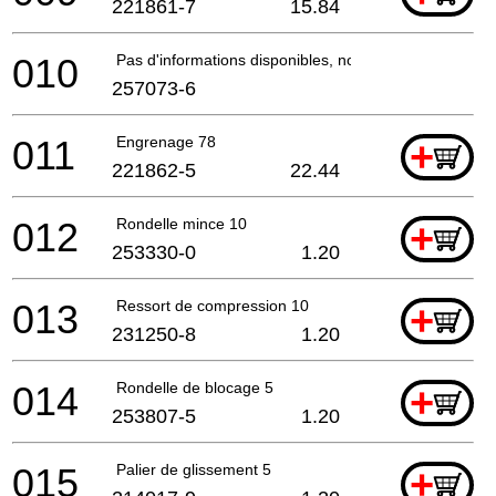
221861-7
15.84
010
Pas d'informations disponibles, non commandable
257073-6
011
Engrenage 78
+
221862-5
22.44
012
Rondelle mince 10
+
253330-0
1.20
013
Ressort de compression 10
+
231250-8
1.20
014
Rondelle de blocage 5
+
253807-5
1.20
015
Palier de glissement 5
+