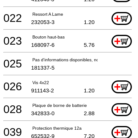
022
Ressort A Lame
+
232053-3
1.20
023
Bouton haut-bas
+
168097-6
5.76
025
Pas d'informations disponibles, non commandable
181337-5
026
Vis 4x22
+
911143-2
1.20
028
Plaque de borne de batterie
+
342833-0
2.88
039
Protection thermique 12a
+
652532-9
7.20