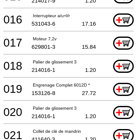
214017-9
1.20
016
Interrupteur a/u+l/r
+
531043-6
17.16
017
Moteur 7,2v
+
629801-3
15.84
018
Palier de glissement 3
+
214016-1
1.20
019
Engrenage Complet 6012D *
+
153126-8
27.72
020
Palier de glissement 3
+
214016-1
1.20
021
Collet de clé de mandrin
+
411640-3
1.20