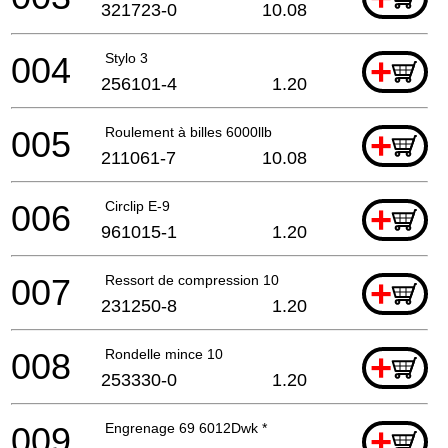
321723-0
10.08
004
Stylo 3
+
256101-4
1.20
005
Roulement à billes 6000llb
+
211061-7
10.08
006
Circlip E-9
+
961015-1
1.20
007
Ressort de compression 10
+
231250-8
1.20
008
Rondelle mince 10
+
253330-0
1.20
009
Engrenage 69 6012Dwk *
+