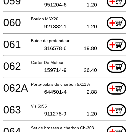
059
+
951204-6
1.20
060
Boulon M6X20
+
921332-1
1.20
061
Butee de profondeur
+
316578-6
19.80
062
Carter De Moteur
+
159714-9
26.40
062A
Porte-balais de charbon 5X11 A
+
644501-4
2.88
063
Vis 5x55
+
911278-9
1.20
064
Set de brosses à charbon Cb-303