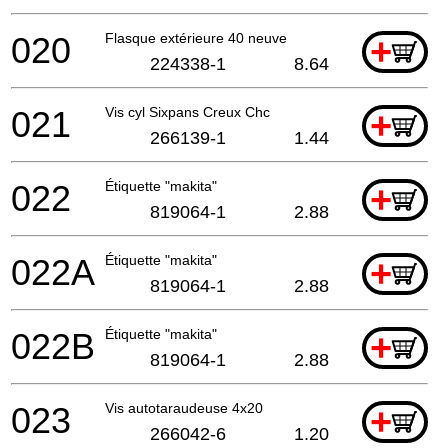
020
Flasque extérieure 40 neuve
+
224338-1
8.64
021
Vis cyl Sixpans Creux Chc
+
266139-1
1.44
022
Étiquette "makita"
+
819064-1
2.88
022A
Étiquette "makita"
+
819064-1
2.88
022B
Étiquette "makita"
+
819064-1
2.88
023
Vis autotaraudeuse 4x20
+
266042-6
1.20