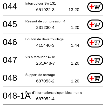
044
Interrupteur Sw-131
+
651922-3
13.20
045
Ressort de compression 4
+
231230-4
1.20
046
Bouton de déverrouillage
+
415440-3
1.44
047
Vis à tarauder 4x18
+
265A48-7
1.20
048
Support de serrage
+
687053-2
1.20
048-1A
Pas d'informations disponibles, non commandable
687052-4