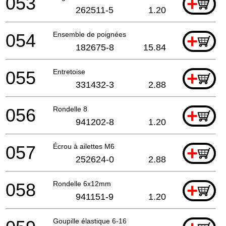
053
+
262511-5
1.20
054
Ensemble de poignées
+
182675-8
15.84
055
Entretoise
+
331432-3
2.88
056
Rondelle 8
+
941202-8
1.20
057
Écrou à ailettes M6
+
252624-0
2.88
058
Rondelle 6x12mm
+
941151-9
1.20
Goupille élastique 6-16