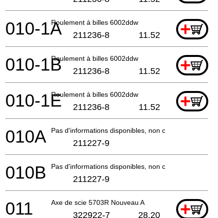
010-1A
Roulement à billes 6002ddw
+
211236-8
11.52
010-1B
Roulement à billes 6002ddw
+
211236-8
11.52
010-1E
Roulement à billes 6002ddw
+
211236-8
11.52
010A
Pas d'informations disponibles, non commandable
211227-9
010B
Pas d'informations disponibles, non commandable
211227-9
011
Axe de scie 5703R Nouveau A
+
322922-7
28.20