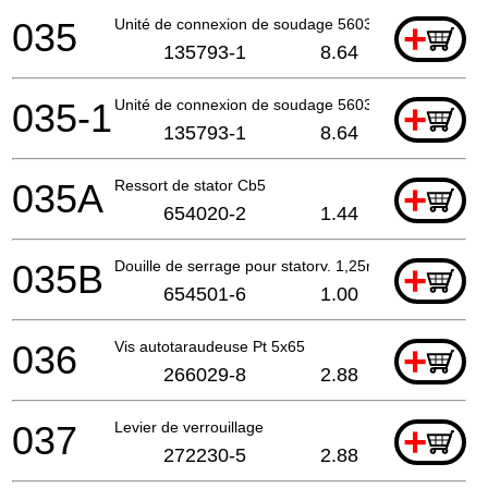
035
Unité de connexion de soudage 5603R A
+
135793-1
8.64
035-1
Unité de connexion de soudage 5603R A
+
135793-1
8.64
035A
Ressort de stator Cb5
+
654020-2
1.44
035B
Douille de serrage pour statorv. 1,25mm
+
654501-6
1.00
036
Vis autotaraudeuse Pt 5x65
+
266029-8
2.88
037
Levier de verrouillage
+
272230-5
2.88