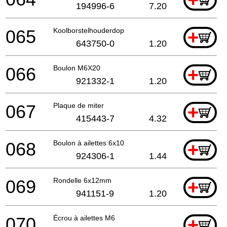
+
194996-6
7.20
065
Koolborstelhouderdop
+
643750-0
1.20
066
Boulon M6X20
+
921332-1
1.20
067
Plaque de miter
+
415443-7
4.32
068
Boulon à ailettes 6x10
+
924306-1
1.44
069
Rondelle 6x12mm
+
941151-9
1.20
070
Écrou à ailettes M6
+