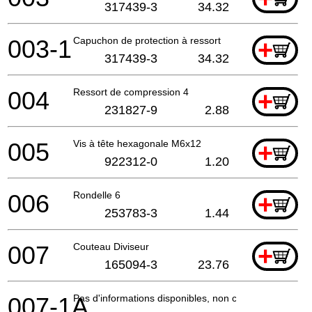
317439-3
34.32
003-1
Capuchon de protection à ressort
+
317439-3
34.32
004
Ressort de compression 4
+
231827-9
2.88
005
Vis à tête hexagonale M6x12
+
922312-0
1.20
006
Rondelle 6
+
253783-3
1.44
007
Couteau Diviseur
+
165094-3
23.76
007-1A
Pas d'informations disponibles, non commandable