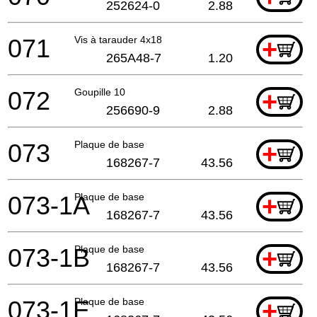
252624-0
2.88
071
Vis à tarauder 4x18
+
265A48-7
1.20
072
Goupille 10
+
256690-9
2.88
073
Plaque de base
+
168267-7
43.56
073-1A
Plaque de base
+
168267-7
43.56
073-1B
Plaque de base
+
168267-7
43.56
073-1E
Plaque de base
+