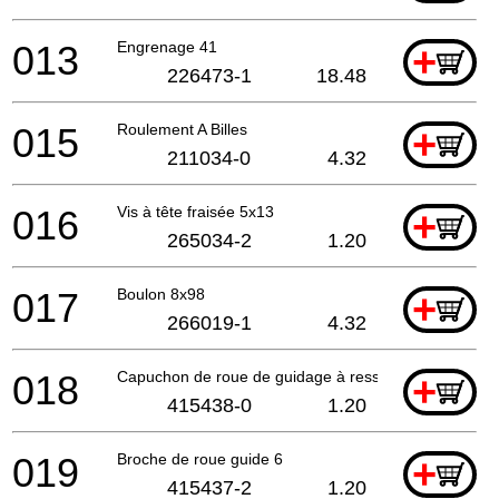
013
Engrenage 41
+
226473-1
18.48
015
Roulement A Billes
+
211034-0
4.32
016
Vis à tête fraisée 5x13
+
265034-2
1.20
017
Boulon 8x98
+
266019-1
4.32
018
Capuchon de roue de guidage à ressort
+
415438-0
1.20
019
Broche de roue guide 6
+
415437-2
1.20