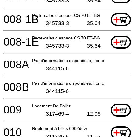
345733-3
35.64
008-1B
Porte-cales d'espace CS 70 ET-BG
+
345733-3
35.64
008-1E
Porte-cales d'espace CS 70 ET-BG
+
345733-3
35.64
008A
Pas d'informations disponibles, non commandable
344115-6
008B
Pas d'informations disponibles, non commandable
344115-6
009
Logement De Palier
+
317469-4
12.96
010
Roulement à billes 6002ddw
+
211236-8
11.52