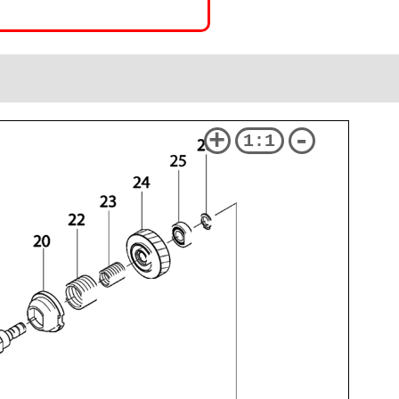
+
-
1:1