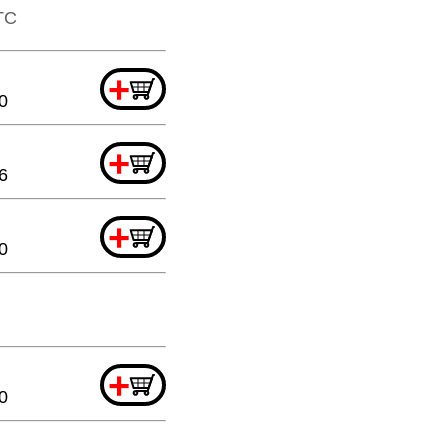
TTC
+
0
+
6
+
0
+
0