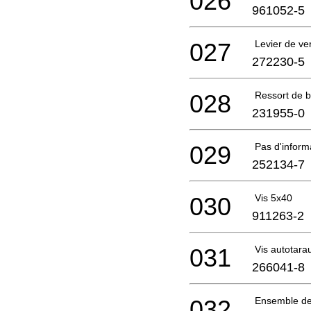
026
961052-5
027
Levier de ver
272230-5
028
Ressort de 
231955-0
029
Pas d'infor
252134-7
030
Vis 5x40
911263-2
031
Vis autotar
266041-8
032
Ensemble de