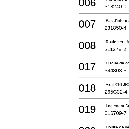
006
318240-9
007
Pas d'infor
231850-4
008
Roulement à
211278-2
017
Disque de c
344303-5
018
Vis 5X16 JR
265C32-4
019
Logement De
316709-7
Douille de ve