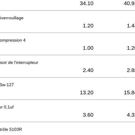
34.10
40.9
verrouillage
1.20
1.4
compression 4
1.00
1.2
oir de l'interrupteur
2.40
2.8
 Sw-127
13.20
15.8
r 0,1uf
3.60
4.3
trôle 5103R