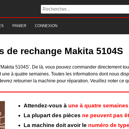
ES
PANIER
CONNEXION
es de rechange Makita 5104S
du 'Makita 5104S'. De là, vous pouvez commander directement to
 une à quatre semaines. Toutes les informations dont nous disp
evrez retourner la machine pour réparation. Veuillez noter ce q
Attendez-vous à
une à quatre semaines
La plupart des pièces
ne peuvent pas êt
La machine doit avoir le
numéro de type