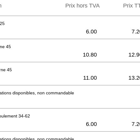
n
Prix hors TVA
Prix ​​
x25
6.00
7.2
rne 45
10.80
12.9
rne 45
11.00
13.2
mations disponibles, non commandable
roulement 34-62
6.00
7.2
mations disponibles, non commandable