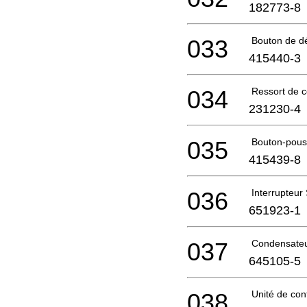
182773-8
033
Bouton de dé
415440-3
034
Ressort de 
231230-4
035
Bouton-pouss
415439-8
036
Interrupteur
651923-1
037
Condensateu
645105-5
038
Unité de con