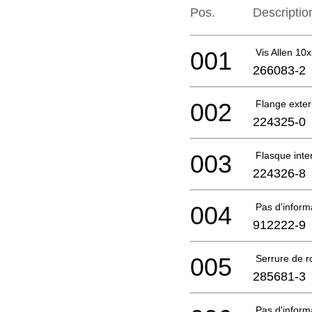
Pos.
Descriptio
001
Vis Allen 10
266083-2
002
Flange exte
224325-0
003
Flasque inte
224326-8
004
Pas d'infor
912222-9
005
Serrure de 
285681-3
Pas d'infor