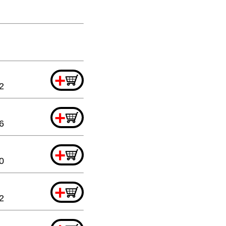
+
2
+
6
+
0
+
2