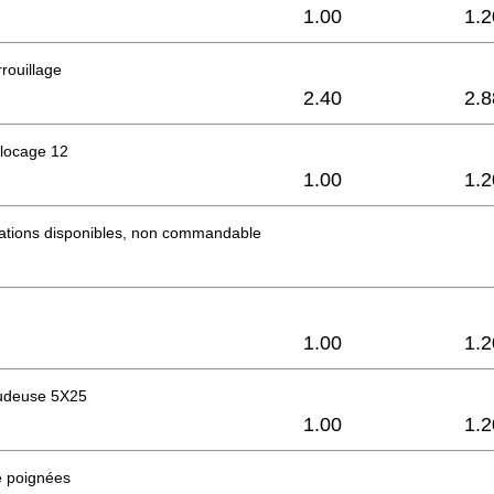
1.00
1.2
rouillage
2.40
2.8
blocage 12
1.00
1.2
mations disponibles, non commandable
1.00
1.2
audeuse 5X25
1.00
1.2
 poignées