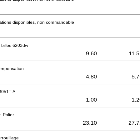
mations disponibles, non commandable
 billes 6203dw
9.60
11.5
ompensation
4.80
5.7
3051T A
1.00
1.2
 Palier
23.10
27.7
rrouillage