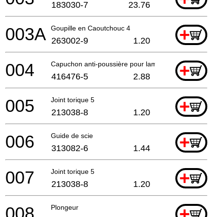
183030-7
23.76
003A
Goupille en Caoutchouc 4
+
263002-9
1.20
004
Capuchon anti-poussière pour lame de scie
+
416476-5
2.88
005
Joint torique 5
+
213038-8
1.20
006
Guide de scie
+
313082-6
1.44
007
Joint torique 5
+
213038-8
1.20
008
Plongeur
+