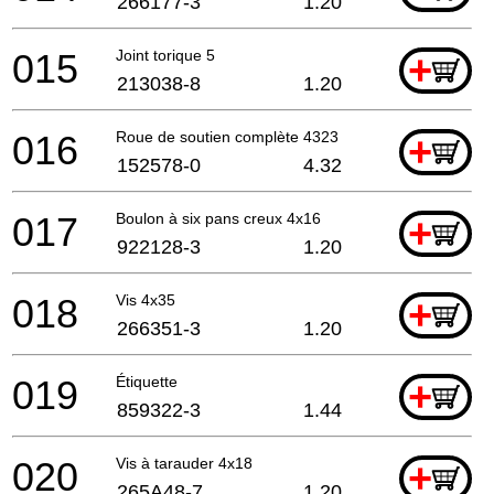
266177-3
1.20
015
Joint torique 5
+
213038-8
1.20
016
Roue de soutien complète 4323
+
152578-0
4.32
017
Boulon à six pans creux 4x16
+
922128-3
1.20
018
Vis 4x35
+
266351-3
1.20
019
Étiquette
+
859322-3
1.44
020
Vis à tarauder 4x18
+
265A48-7
1.20