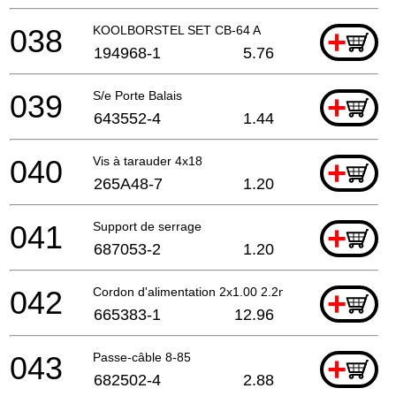
038
KOOLBORSTEL SET CB-64 A
+
194968-1
5.76
039
S/e Porte Balais
+
643552-4
1.44
040
Vis à tarauder 4x18
+
265A48-7
1.20
041
Support de serrage
+
687053-2
1.20
042
Cordon d'alimentation 2x1.00 2.2mtr
+
665383-1
12.96
043
Passe-câble 8-85
+
682502-4
2.88