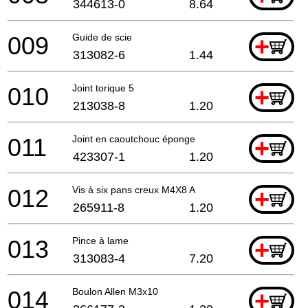
344613-0
8.64
009
Guide de scie
+
313082-6
1.44
010
Joint torique 5
+
213038-8
1.20
011
Joint en caoutchouc éponge
+
423307-1
1.20
012
Vis à six pans creux M4X8 A
+
265911-8
1.20
013
Pince à lame
+
313083-4
7.20
014
Boulon Allen M3x10
+