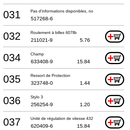
031
Pas d'informations disponibles, non commandable
517268-6
032
Roulement à billes 607llb
+
211021-9
5.76
034
Champ
+
633408-9
15.84
035
Ressort de Protection
+
323748-0
1.44
036
Stylo 3
+
256254-9
1.20
037
Unité de régulation de vitesse 4323 A
+
620409-6
15.84