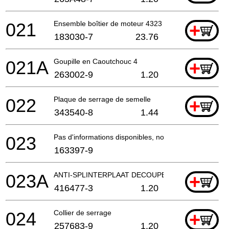
021
Ensemble boîtier de moteur 4323 *
+
183030-7
23.76
021A
Goupille en Caoutchouc 4
+
263002-9
1.20
022
Plaque de serrage de semelle
+
343540-8
1.44
023
Pas d'informations disponibles, non commandable
163397-9
023A
ANTI-SPLINTERPLAAT DECOUPEERZAAG
+
416477-3
1.20
024
Collier de serrage
+
257683-9
1.20