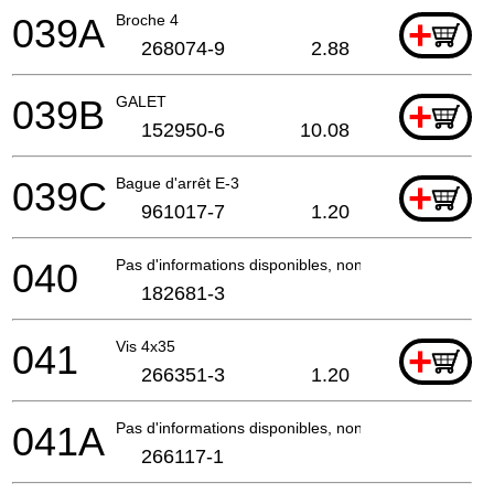
039A
Broche 4
+
268074-9
2.88
039B
GALET
+
152950-6
10.08
039C
Bague d'arrêt E-3
+
961017-7
1.20
040
Pas d'informations disponibles, non commandable
182681-3
041
Vis 4x35
+
266351-3
1.20
041A
Pas d'informations disponibles, non commandable
266117-1