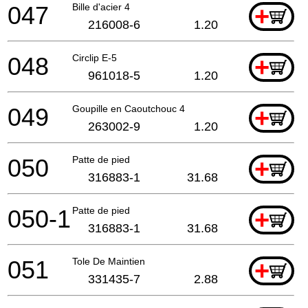
047
Bille d'acier 4
+
216008-6
1.20
048
Circlip E-5
+
961018-5
1.20
049
Goupille en Caoutchouc 4
+
263002-9
1.20
050
Patte de pied
+
316883-1
31.68
050-1
Patte de pied
+
316883-1
31.68
051
Tole De Maintien
+
331435-7
2.88