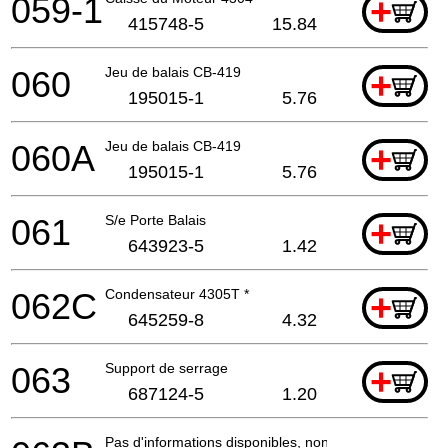
059-1
+
415748-5
15.84
060
Jeu de balais CB-419
+
195015-1
5.76
060A
Jeu de balais CB-419
+
195015-1
5.76
061
S/e Porte Balais
+
643923-5
1.42
062C
Condensateur 4305T *
+
645259-8
4.32
063
Support de serrage
+
687124-5
1.20
Pas d'informations disponibles, non commandable