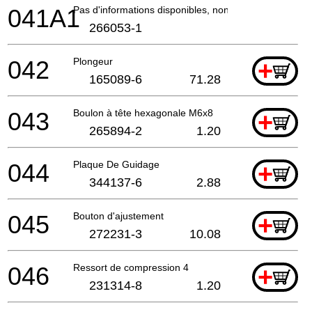
041A1
Pas d'informations disponibles, non commandable
266053-1
042
Plongeur
+
165089-6
71.28
043
Boulon à tête hexagonale M6x8
+
265894-2
1.20
044
Plaque De Guidage
+
344137-6
2.88
045
Bouton d'ajustement
+
272231-3
10.08
046
Ressort de compression 4
+
231314-8
1.20