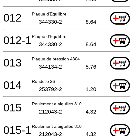
012
Plaque d'Equilibre
+
344330-2
8.64
012-1
Plaque d'Equilibre
+
344330-2
8.64
013
Plaque de pression 4304
+
344134-2
5.76
014
Rondelle 26
+
253792-2
1.20
015
Roulement à aiguilles 810
+
212043-2
4.32
015-1
Roulement à aiguilles 810
+
212043-2
4.32