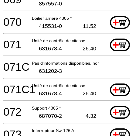
857557-0
070
Boitier arrière 4305 *
+
415531-0
11.52
071
Unité de contrôle de vitesse
+
631678-4
26.40
071C
Pas d'informations disponibles, non commandable
631202-3
071C1
Unité de contrôle de vitesse
+
631678-4
26.40
072
Support 4305 *
+
687070-2
4.32
073
Interrupteur Sw-126 A
+