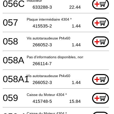
056C
Inducteur
+
633288-3
22.44
057
Plaque intermédiaire 4304 *
+
415535-2
1.44
058
Vis autotaraudeuse Pt4x60
+
266052-3
1.44
058A
Pas d'informations disponibles, non commandable
266114-7
058A1
Vis autotaraudeuse Pt4x60
+
266052-3
1.44
059
Caisse du Moteur 4304 *
+
415748-5
15.84
Caisse du Moteur 4304 *