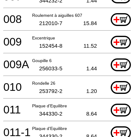
344232-2
1.44
008
Roulement à aiguilles 607
+
212010-7
15.84
009
Excentrique
+
152454-8
11.52
009A
Goupille 6
+
256033-5
1.44
010
Rondelle 26
+
253792-2
1.20
011
Plaque d'Equilibre
+
344330-2
8.64
011-1
Plaque d'Equilibre
+
344330-2
8.64