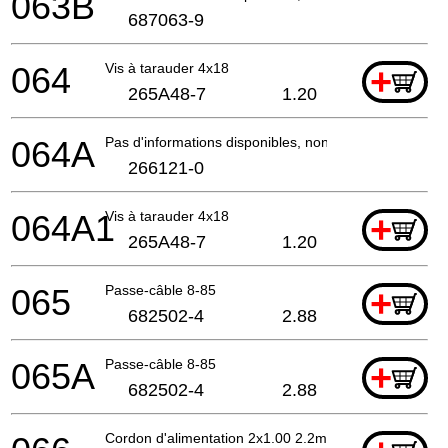
063B
687063-9
064
Vis à tarauder 4x18
+
265A48-7
1.20
064A
Pas d'informations disponibles, non commandable
266121-0
064A1
Vis à tarauder 4x18
+
265A48-7
1.20
065
Passe-câble 8-85
+
682502-4
2.88
065A
Passe-câble 8-85
+
682502-4
2.88
Cordon d'alimentation 2x1.00 2.2mtr