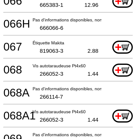
066
+
665383-1
12.96
066H
Pas d'informations disponibles, non commandable
666066-6
067
Étiquette Makita
+
819063-3
2.88
068
Vis autotaraudeuse Pt4x60
+
266052-3
1.44
068A
Pas d'informations disponibles, non commandable
266114-7
068A1
Vis autotaraudeuse Pt4x60
+
266052-3
1.44
069
Pas d'informations disponibles, non commandable