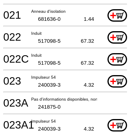
021
Anneau d'isolation
+
681636-0
1.44
022
Induit
+
517098-5
67.32
022C
Induit
+
517098-5
67.32
023
Impulseur 54
+
240039-3
4.32
023A
Pas d'informations disponibles, non commandable
241875-0
023A1
Impulseur 54
+
240039-3
4.32