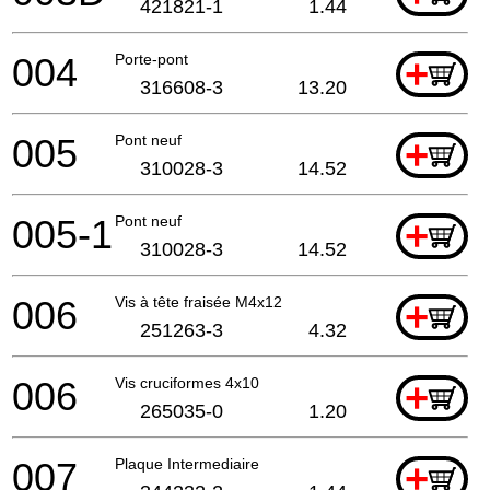
421821-1
1.44
004
Porte-pont
+
316608-3
13.20
005
Pont neuf
+
310028-3
14.52
005-1
Pont neuf
+
310028-3
14.52
006
Vis à tête fraisée M4x12
+
251263-3
4.32
006
Vis cruciformes 4x10
+
265035-0
1.20
007
Plaque Intermediaire
+