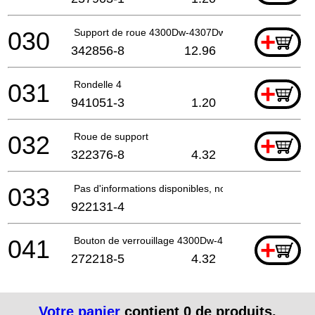
030
Support de roue 4300Dw-4307Dw*
+
342856-8
12.96
031
Rondelle 4
+
941051-3
1.20
032
Roue de support
+
322376-8
4.32
033
Pas d'informations disponibles, non commandable
922131-4
041
Bouton de verrouillage 4300Dw-4307Dw *
+
272218-5
4.32
Votre panier
contient
0
de produits.