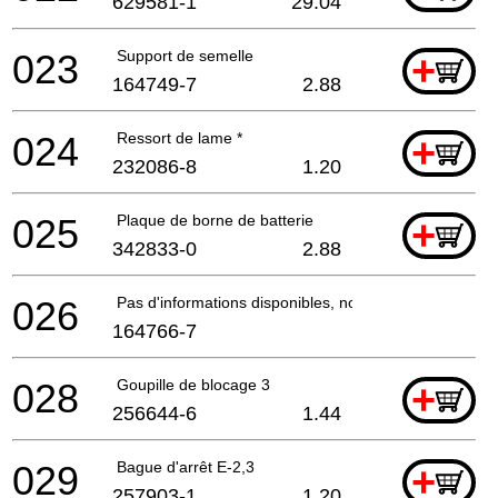
629581-1
29.04
023
Support de semelle
+
164749-7
2.88
024
Ressort de lame *
+
232086-8
1.20
025
Plaque de borne de batterie
+
342833-0
2.88
026
Pas d'informations disponibles, non commandable
164766-7
028
Goupille de blocage 3
+
256644-6
1.44
029
Bague d'arrêt E-2,3
+
257903-1
1.20