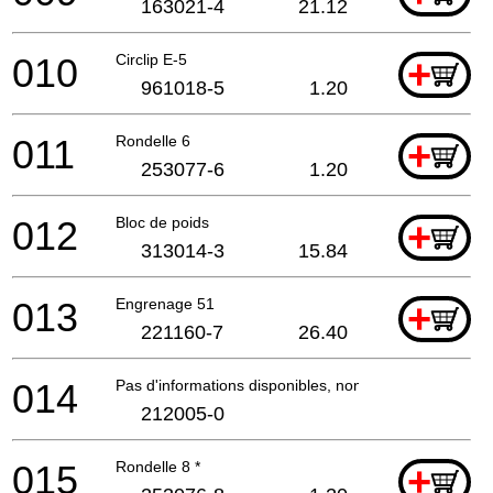
163021-4
21.12
010
Circlip E-5
+
961018-5
1.20
011
Rondelle 6
+
253077-6
1.20
012
Bloc de poids
+
313014-3
15.84
013
Engrenage 51
+
221160-7
26.40
014
Pas d'informations disponibles, non commandable
212005-0
015
Rondelle 8 *
+