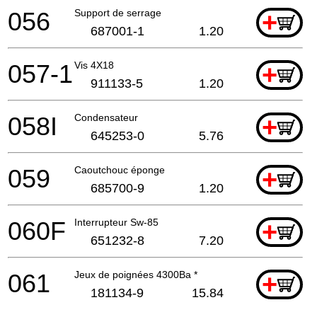
056
Support de serrage
+
687001-1
1.20
057-1
Vis 4X18
+
911133-5
1.20
058I
Condensateur
+
645253-0
5.76
059
Caoutchouc éponge
+
685700-9
1.20
060F
Interrupteur Sw-85
+
651232-8
7.20
061
Jeux de poignées 4300Ba *
+
181134-9
15.84