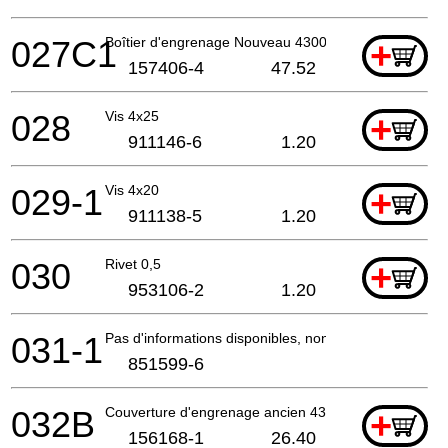
027C1
Boîtier d'engrenage Nouveau 4300Bv *
+
157406-4
47.52
028
Vis 4x25
+
911146-6
1.20
029-1
Vis 4x20
+
911138-5
1.20
030
Rivet 0,5
+
953106-2
1.20
031-1
Pas d'informations disponibles, non commandable
851599-6
032B
Couverture d'engrenage ancien 4300B *
+
156168-1
26.40