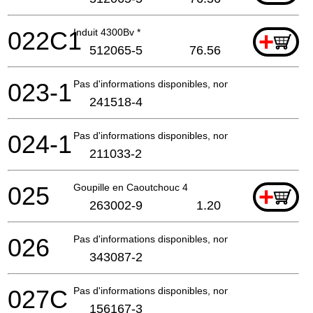
022C1
Induit 4300Bv *
+
512065-5
76.56
023-1
Pas d'informations disponibles, non commandable
241518-4
024-1
Pas d'informations disponibles, non commandable
211033-2
025
Goupille en Caoutchouc 4
+
263002-9
1.20
026
Pas d'informations disponibles, non commandable
343087-2
027C
Pas d'informations disponibles, non commandable
156167-3