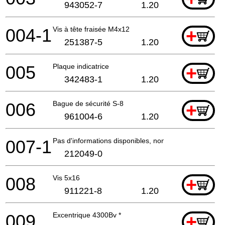
943052-7
1.20
004-1
Vis à tête fraisée M4x12
+
251387-5
1.20
005
Plaque indicatrice
+
342483-1
1.20
006
Bague de sécurité S-8
+
961004-6
1.20
007-1
Pas d'informations disponibles, non commandable
212049-0
008
Vis 5x16
+
911221-8
1.20
009
Excentrique 4300Bv *
+