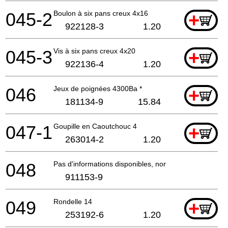
045-2
Boulon à six pans creux 4x16
+
922128-3
1.20
045-3
Vis à six pans creux 4x20
+
922136-4
1.20
046
Jeux de poignées 4300Ba *
+
181134-9
15.84
047-1
Goupille en Caoutchouc 4
+
263014-2
1.20
048
Pas d'informations disponibles, non commandable
911153-9
049
Rondelle 14
+
253192-6
1.20