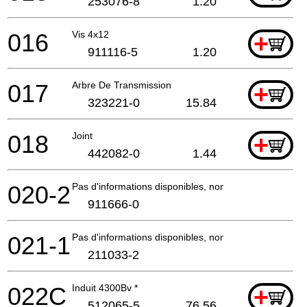
253076-8
1.20
016
Vis 4x12
+
911116-5
1.20
017
Arbre De Transmission
+
323221-0
15.84
018
Joint
+
442082-0
1.44
020-2
Pas d'informations disponibles, non commandable
911666-0
021-1
Pas d'informations disponibles, non commandable
211033-2
022C
Induit 4300Bv *
+
512065-5
76.56