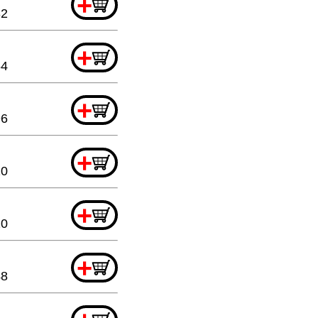
+
32
+
64
+
96
+
20
+
20
+
48