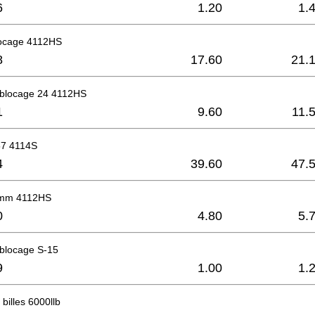
6
1.20
1.
ocage 4112HS
8
17.60
21.
 blocage 24 4112HS
1
9.60
11.
57 4114S
4
39.60
47.
5mm 4112HS
0
4.80
5.
 blocage S-15
9
1.00
1.
billes 6000llb