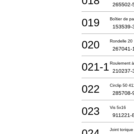
018
265502-
019
Boîtier de p
153539-
020
Rondelle 20
267041-
021-1
Roulement à
210237-
022
Circlip 50 4
285708-
023
Vis 5x16
911221-
024
Joint torique