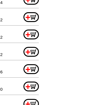
44
+
12
+
52
+
52
+
76
+
20
+