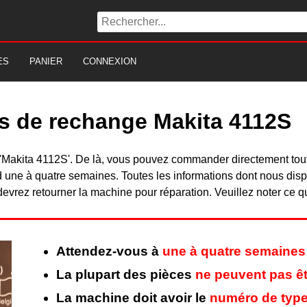
ES
PANIER
CONNEXION
es de rechange Makita 4112S
du 'Makita 4112S'. De là, vous pouvez commander directement to
 une à quatre semaines. Toutes les informations dont nous disp
evrez retourner la machine pour réparation. Veuillez noter ce q
Attendez-vous à
une à quatre semaines
La plupart des pièces
ne peuvent pas êt
La machine doit avoir le
numéro de type