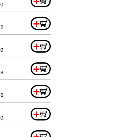
+
20
+
92
+
20
+
88
+
76
+
20
+