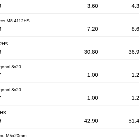
9
3.60
4.
ettes M8 4112HS
6
7.20
8.
12HS
6
30.80
36.
gonal 8x20
7
1.00
1.
gonal 8x20
7
1.00
1.
2HS
6
42.90
51.
crou M5x20mm