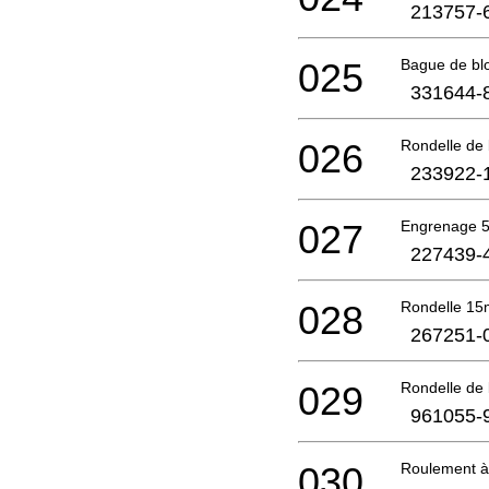
213757-
025
Bague de bl
331644-
026
Rondelle de
233922-
027
Engrenage 
227439-
028
Rondelle 1
267251-
029
Rondelle de
961055-
030
Roulement à 