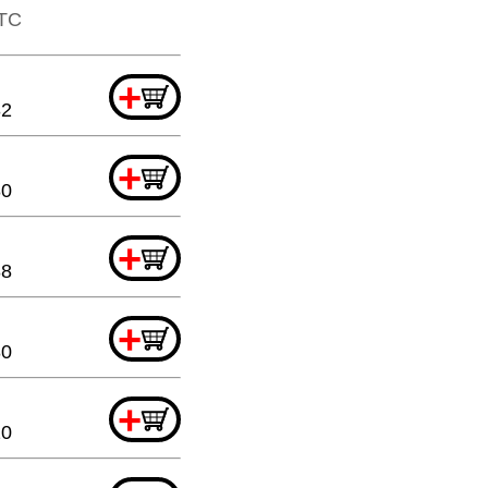
TTC
+
32
+
80
+
88
+
80
+
20