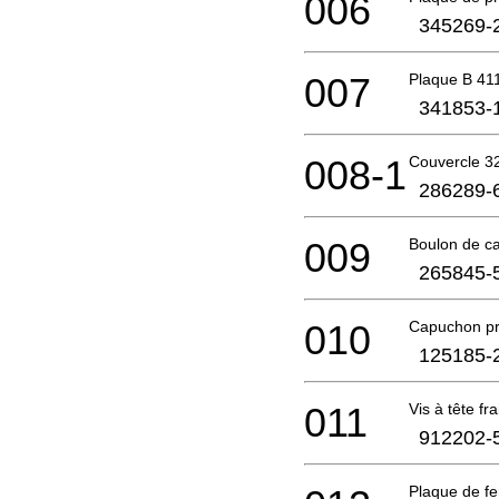
006
345269-
007
Plaque B 4
341853-
008-1
Couvercle 
286289-
009
Boulon de c
265845-
010
Capuchon pr
125185-
011
Vis à tête fr
912202-
Plaque de f