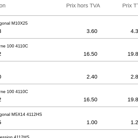
ion
Prix hors TVA
Prix ​​
agonal M10X25
3
3.60
4.
erne 100 4110C
2
16.50
19.
0
2.40
2.
erne 100 4110C
2
16.50
19.
agonal M5X14 4112HS
5
1.00
1.
ression 4112HS