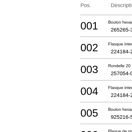
Pos.
Descript
001
Boulon hex
265265-
002
Flasque int
224184-
003
Rondelle 20
257054-
004
Flasque int
224184-
005
Boulon hex
925216-
Plaque de p