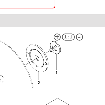
+
-
1:1