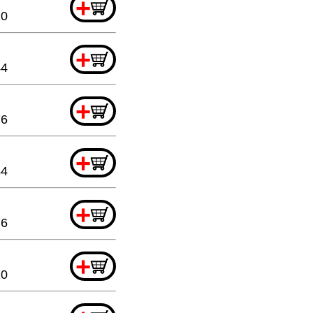
+
20
+
44
+
76
+
44
+
76
+
20