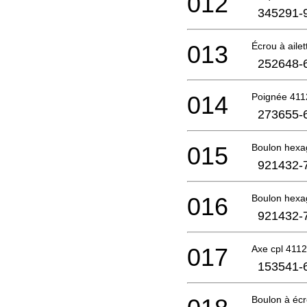
012
345291-
013
Écrou à ail
252648-
014
Poignée 41
273655-
015
Boulon hexa
921432-
016
Boulon hexa
921432-
017
Axe cpl 411
153541-
Boulon à é