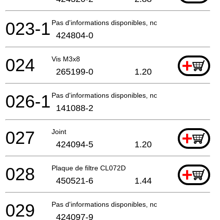
023-1
Pas d'informations disponibles, non commandable
424804-0
024
Vis M3x8
+
265199-0
1.20
026-1
Pas d'informations disponibles, non commandable
141088-2
027
Joint
+
424094-5
1.20
028
Plaque de filtre CL072D
+
450521-6
1.44
029
Pas d'informations disponibles, non commandable
424097-9