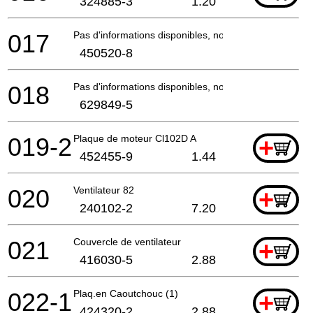
324885-3
1.20
017
Pas d'informations disponibles, non commandable
450520-8
018
Pas d'informations disponibles, non commandable
629849-5
019-2
Plaque de moteur Cl102D A
+
452455-9
1.44
020
Ventilateur 82
+
240102-2
7.20
021
Couvercle de ventilateur
+
416030-5
2.88
022-1
Plaq.en Caoutchouc (1)
+
424320-2
2.88