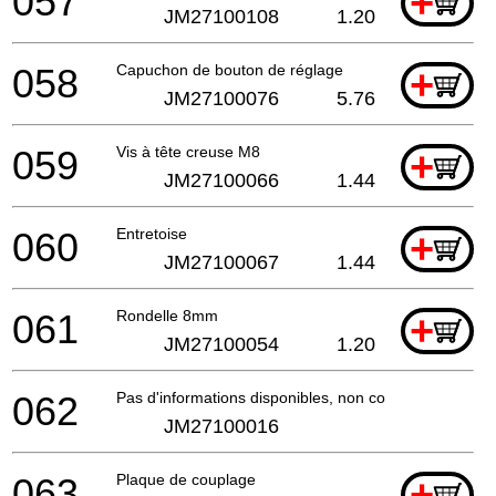
057
+
JM27100108
1.20
058
Capuchon de bouton de réglage
+
JM27100076
5.76
059
Vis à tête creuse M8
+
JM27100066
1.44
060
Entretoise
+
JM27100067
1.44
061
Rondelle 8mm
+
JM27100054
1.20
062
Pas d'informations disponibles, non commandable
JM27100016
063
Plaque de couplage
+