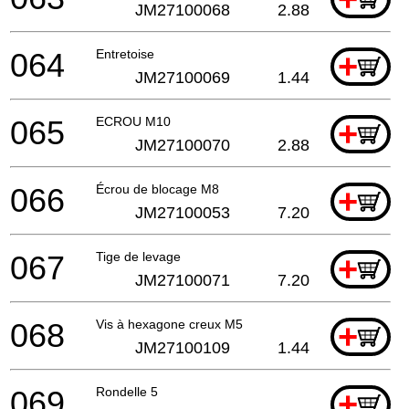
JM27100068
2.88
064
Entretoise
+
JM27100069
1.44
065
ECROU M10
+
JM27100070
2.88
066
Écrou de blocage M8
+
JM27100053
7.20
067
Tige de levage
+
JM27100071
7.20
068
Vis à hexagone creux M5
+
JM27100109
1.44
069
Rondelle 5
+