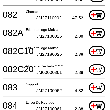
082
Chassis
+
JM27110002
47.52
082A
Étiquette logo Makita
+
JM27180025
2.88
082C10
Étiquette logo Makita
+
JM27180025
2.88
082C20
Étiquette d'échelle 2712
+
JM00000361
2.88
083
Support
+
JM27100062
4.32
084
Ecrou De Reglage
+
JM27100061
2.88