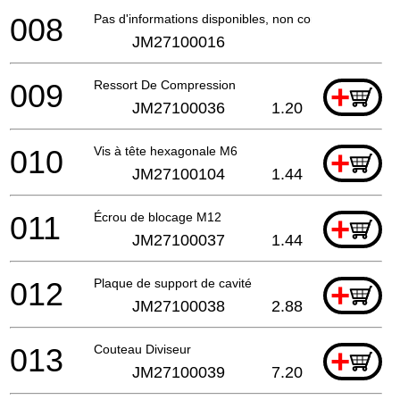
008
Pas d'informations disponibles, non commandable
JM27100016
009
Ressort De Compression
+
JM27100036
1.20
010
Vis à tête hexagonale M6
+
JM27100104
1.44
011
Écrou de blocage M12
+
JM27100037
1.44
012
Plaque de support de cavité
+
JM27100038
2.88
013
Couteau Diviseur
+
JM27100039
7.20