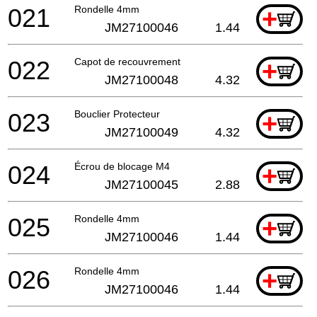
021
Rondelle 4mm
+
JM27100046
1.44
022
Capot de recouvrement
+
JM27100048
4.32
023
Bouclier Protecteur
+
JM27100049
4.32
024
Écrou de blocage M4
+
JM27100045
2.88
025
Rondelle 4mm
+
JM27100046
1.44
026
Rondelle 4mm
+
JM27100046
1.44