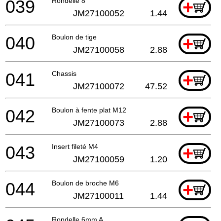
039
Rondelle 8
+
JM27100052
1.44
040
Boulon de tige
+
JM27100058
2.88
041
Chassis
+
JM27100072
47.52
042
Boulon à fente plat M12
+
JM27100073
2.88
043
Insert fileté M4
+
JM27100059
1.20
044
Boulon de broche M6
+
JM27100011
1.44
Rondelle 6mm A