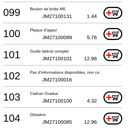
099
Boulon de bride M6
+
JM27100131
1.44
100
Plaque d'appui
+
JM27100089
5.76
101
Guide latéral complet
+
JM27100101
12.96
102
Pas d'informations disponibles, non commandable
JM27100016
103
Cadran Gradue
+
JM27100100
4.32
104
Glissière
+
JM27100085
12.96