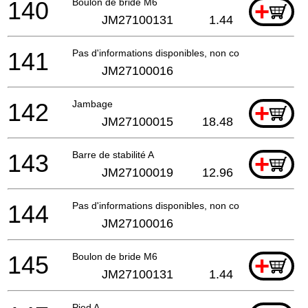
140
Boulon de bride M6
+
JM27100131
1.44
141
Pas d'informations disponibles, non commandable
JM27100016
142
Jambage
+
JM27100015
18.48
143
Barre de stabilité A
+
JM27100019
12.96
144
Pas d'informations disponibles, non commandable
JM27100016
145
Boulon de bride M6
+
JM27100131
1.44
Pied A