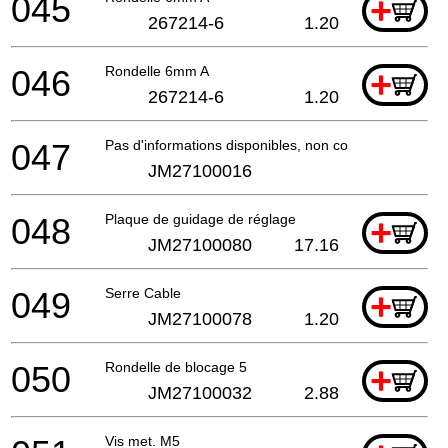
045
+
267214-6
1.20
046
Rondelle 6mm A
+
267214-6
1.20
047
Pas d'informations disponibles, non commandable
JM27100016
048
Plaque de guidage de réglage
+
JM27100080
17.16
049
Serre Cable
+
JM27100078
1.20
050
Rondelle de blocage 5
+
JM27100032
2.88
Vis met. M5