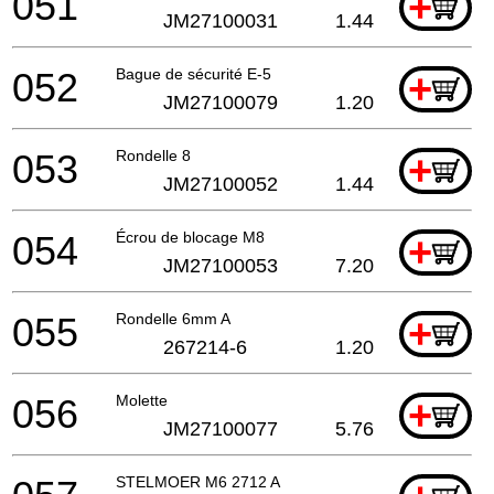
051
+
JM27100031
1.44
052
Bague de sécurité E-5
+
JM27100079
1.20
053
Rondelle 8
+
JM27100052
1.44
054
Écrou de blocage M8
+
JM27100053
7.20
055
Rondelle 6mm A
+
267214-6
1.20
056
Molette
+
JM27100077
5.76
STELMOER M6 2712 A