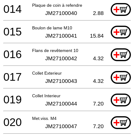
014
Plaque de coin à refendre
+
JM27100040
2.88
015
Boulon de lame M10
+
JM27100041
15.84
016
Flans de revêtement 10
+
JM27100042
4.32
017
Collet Exterieur
+
JM27100043
4.32
019
Collet Interieur
+
JM27100044
7.20
020
Met.viss. M4
+
JM27100047
7.20