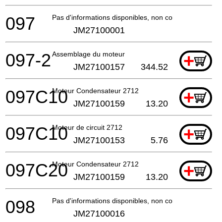
097
Pas d'informations disponibles, non commandable
JM27100001
097-2
Assemblage du moteur
+
JM27100157
344.52
097C10
Moteur Condensateur 2712
+
JM27100159
13.20
097C10
Moteur de circuit 2712
+
JM27100153
5.76
097C20
Moteur Condensateur 2712
+
JM27100159
13.20
098
Pas d'informations disponibles, non commandable
JM27100016