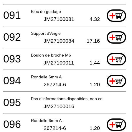
091
Bloc de guidage
+
JM27100081
4.32
092
Support d'Angle
+
JM27100084
17.16
093
Boulon de broche M6
+
JM27100011
1.44
094
Rondelle 6mm A
+
267214-6
1.20
095
Pas d'informations disponibles, non commandable
JM27100016
096
Rondelle 6mm A
+
267214-6
1.20