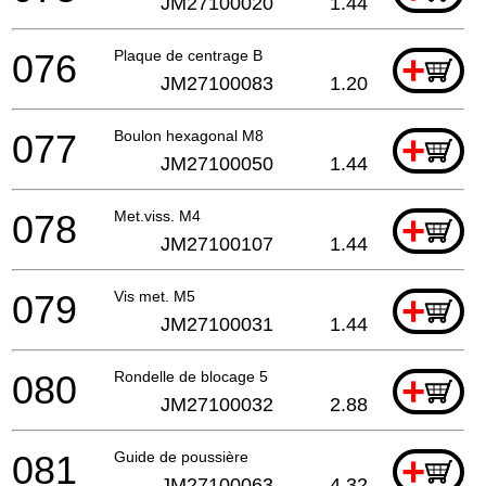
JM27100020
1.44
076
Plaque de centrage B
+
JM27100083
1.20
077
Boulon hexagonal M8
+
JM27100050
1.44
078
Met.viss. M4
+
JM27100107
1.44
079
Vis met. M5
+
JM27100031
1.44
080
Rondelle de blocage 5
+
JM27100032
2.88
081
Guide de poussière
+
JM27100063
4.32