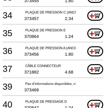
373455
1.80
34
PLAQUE DE PRESSION C (ANCIEN 370862)
+
373457
2.34
35
PLAQUE DE PRESSION E
+
370864
1.24
36
PLAQUE DE PRESSION A (ANCIEN 370849)
+
373456
1.80
37
CÂBLE CONNECTEUR
+
371882
4.68
39
Pas d'informations disponibles, non commandable
373469
40
PLAQUE DE PRESSAGE D
+
370847
1.24