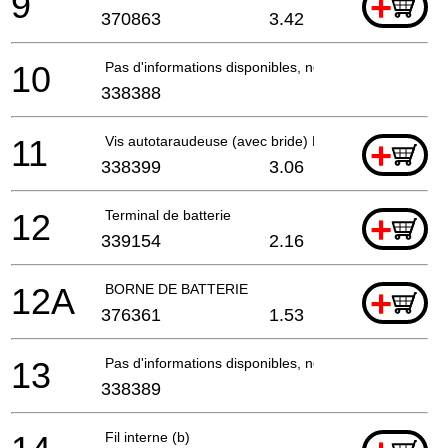
9
+
370863
3.42
10
Pas d'informations disponibles, non commandable
338388
11
Vis autotaraudeuse (avec bride) D2.3x8
+
338399
3.06
12
Terminal de batterie
+
339154
2.16
12A
BORNE DE BATTERIE
+
376361
1.53
13
Pas d'informations disponibles, non commandable
338389
Fil interne (b)