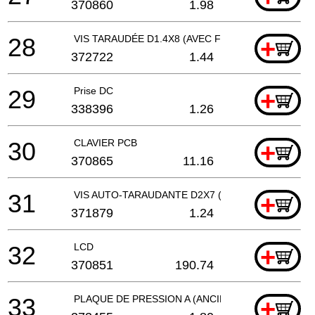
370860
1.98
28
VIS TARAUDÉE D1.4X8 (AVEC FLASQUE)
+
372722
1.44
29
Prise DC
+
338396
1.26
30
CLAVIER PCB
+
370865
11.16
31
VIS AUTO-TARAUDANTE D2X7 (AVEC BRIDE)
+
371879
1.24
32
LCD
+
370851
190.74
33
PLAQUE DE PRESSION A (ANCIEN 370849)
+