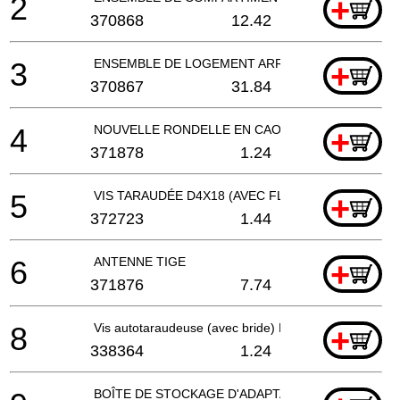
2
+
370868
12.42
3
ENSEMBLE DE LOGEMENT ARRIÈRE
+
370867
31.84
4
NOUVELLE RONDELLE EN CAOUTCHOUC
+
371878
1.24
5
VIS TARAUDÉE D4X18 (AVEC FLASQUE)
+
372723
1.44
6
ANTENNE TIGE
+
371876
7.74
8
Vis autotaraudeuse (avec bride) D2x8
+
338364
1.24
BOÎTE DE STOCKAGE D'ADAPTATEUR