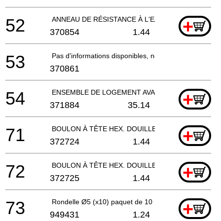
52
ANNEAU DE RÉSISTANCE À L'EAU
+
370854
1.44
53
Pas d'informations disponibles, non commandable
370861
54
ENSEMBLE DE LOGEMENT AVANT
+
371884
35.14
71
BOULON À TÊTE HEX. DOUILLE M5X18
+
372724
1.44
72
BOULON À TÊTE HEX. DOUILLE M5X10
+
372725
1.44
73
Rondelle Ø5 (x10) paquet de 10
+
949431
1.24