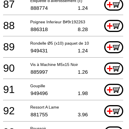
87
Étiquette d'avertissement (c)
+
888774
1.24
88
Poignee Inferieur B#9r192263
+
886318
8.28
89
Rondelle Ø5 (x10) paquet de 10
+
949431
1.24
90
Vis à Machine M5x15 Noir
+
885997
1.26
91
Goupille
+
949496
1.98
92
Ressort A Lame
+
881755
3.96
Poussoir