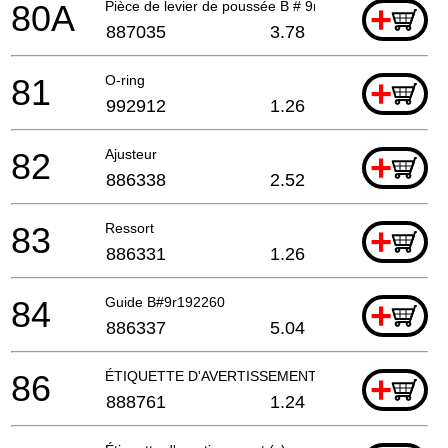
80A
Pièce de levier de poussée B # 9r192301
+
887035
3.78
81
O-ring
+
992912
1.26
82
Ajusteur
+
886338
2.52
83
Ressort
+
886331
1.26
84
Guide B#9r192260
+
886337
5.04
86
ÉTIQUETTE D'AVERTISSEMENT (A)
+
888761
1.24