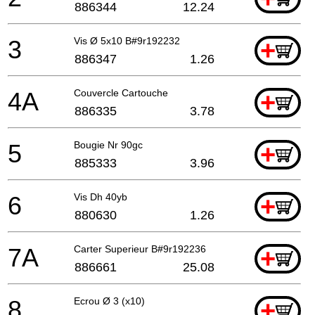
886344
12.24
3
Vis Ø 5x10 B#9r192232
+
886347
1.26
4A
Couvercle Cartouche
+
886335
3.78
5
Bougie Nr 90gc
+
885333
3.96
6
Vis Dh 40yb
+
880630
1.26
7A
Carter Superieur B#9r192236
+
886661
25.08
8
Ecrou Ø 3 (x10)
+