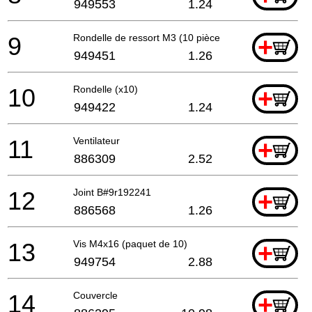
949553
1.24
9
Rondelle de ressort M3 (10 pièces)
+
949451
1.26
10
Rondelle (x10)
+
949422
1.24
11
Ventilateur
+
886309
2.52
12
Joint B#9r192241
+
886568
1.26
13
Vis M4x16 (paquet de 10)
+
949754
2.88
14
Couvercle
+