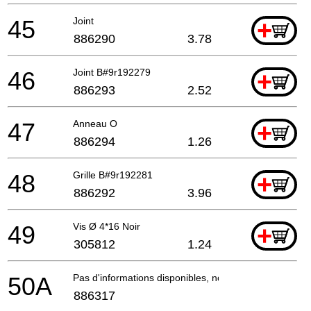
45
Joint
+
886290
3.78
46
Joint B#9r192279
+
886293
2.52
47
Anneau O
+
886294
1.26
48
Grille B#9r192281
+
886292
3.96
49
Vis Ø 4*16 Noir
+
305812
1.24
50A
Pas d'informations disponibles, non commandable
886317