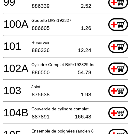
99
+
886339
2.52
100A
Goupille B#9r192327
+
886605
1.26
101
Reservoir
+
886336
12.24
102A
Cylindre Complet B#9r192329 Includ.41-48,52a
+
886550
54.78
103
Joint
+
875638
1.98
104B
Couvercle de cylindre complet
+
887891
166.48
Ensemble de poignées (ancien 886317+886323)