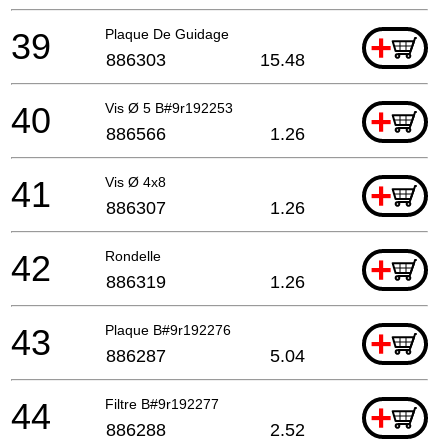
39
Plaque De Guidage
+
886303
15.48
40
Vis Ø 5 B#9r192253
+
886566
1.26
41
Vis Ø 4x8
+
886307
1.26
42
Rondelle
+
886319
1.26
43
Plaque B#9r192276
+
886287
5.04
44
Filtre B#9r192277
+
886288
2.52