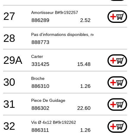
27
Amortisseur B#9r192257
+
886289
2.52
28
Pas d'informations disponibles, non commandable
888773
29A
Carter
+
331425
15.48
30
Broche
+
886310
1.26
31
Piece De Guidage
+
886302
22.60
32
Vis Ø 4x12 B#9r192262
+
886311
1.26