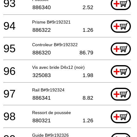
93
+
886340
2.52
94
Prisme B#9r192321
+
886322
1.26
95
Controleur B#9r192322
+
886320
86.79
96
Vis avec bride D4x12 (noir)
+
325083
1.98
97
Rail B#9r192324
+
886341
8.82
98
Ressort de poussée
+
880321
1.26
Guide B#9r192326