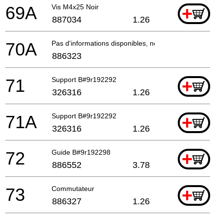
69A
Vis M4x25 Noir
+
887034
1.26
70A
Pas d'informations disponibles, non commandable
886323
71
Support B#9r192292
+
326316
1.26
71A
Support B#9r192292
+
326316
1.26
72
Guide B#9r192298
+
886552
3.78
73
Commutateur
+
886327
1.26