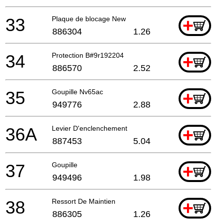
33
Plaque de blocage New
+
886304
1.26
34
Protection B#9r192204
+
886570
2.52
35
Goupille Nv65ac
+
949776
2.88
36A
Levier D'enclenchement
+
887453
5.04
37
Goupille
+
949496
1.98
38
Ressort De Maintien
+
886305
1.26