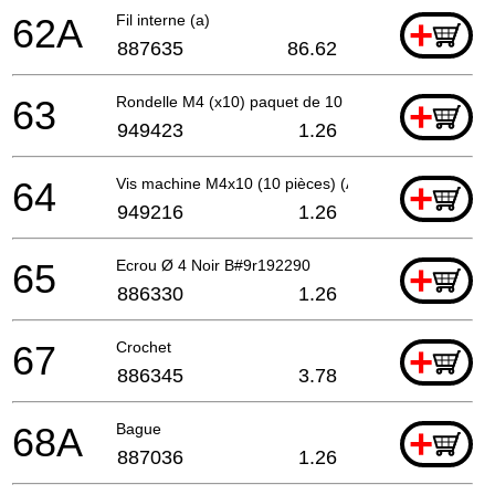
62A
Fil interne (a)
+
887635
86.62
63
Rondelle M4 (x10) paquet de 10
+
949423
1.26
64
Vis machine M4x10 (10 pièces) (ANCIEN 949216Z)
+
949216
1.26
65
Ecrou Ø 4 Noir B#9r192290
+
886330
1.26
67
Crochet
+
886345
3.78
68A
Bague
+
887036
1.26