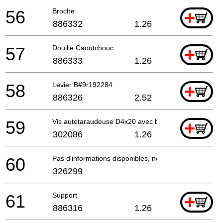
56
Broche
+
886332
1.26
57
Douille Caoutchouc
+
886333
1.26
58
Levier B#9r192284
+
886326
2.52
59
Vis autotaraudeuse D4x20 avec bride (noir)
+
302086
1.26
60
Pas d'informations disponibles, non commandable
326299
61
Support
+
886316
1.26