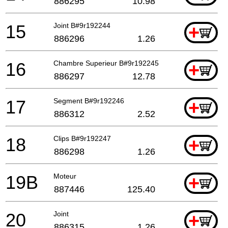
886295
10.98
15
Joint B#9r192244
+
886296
1.26
16
Chambre Superieur B#9r192245
+
886297
12.78
17
Segment B#9r192246
+
886312
2.52
18
Clips B#9r192247
+
886298
1.26
19B
Moteur
+
887446
125.40
20
Joint
+
886315
1.26