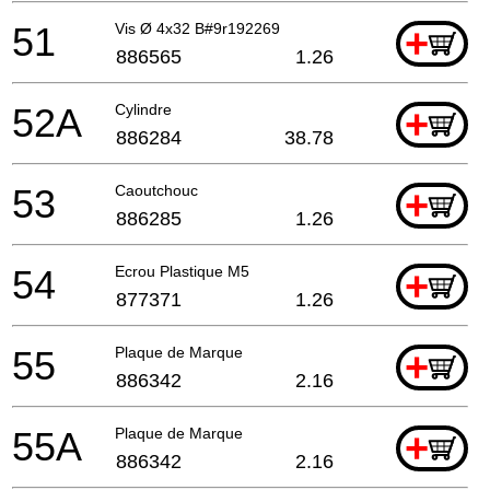
51
Vis Ø 4x32 B#9r192269
+
886565
1.26
52A
Cylindre
+
886284
38.78
53
Caoutchouc
+
886285
1.26
54
Ecrou Plastique M5
+
877371
1.26
55
Plaque de Marque
+
886342
2.16
55A
Plaque de Marque
+
886342
2.16