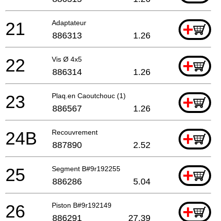
21
Adaptateur
+
886313
1.26
22
Vis Ø 4x5
+
886314
1.26
23
Plaq.en Caoutchouc (1)
+
886567
1.26
24B
Recouvrement
+
887890
2.52
25
Segment B#9r192255
+
886286
5.04
26
Piston B#9r192149
+
886291
27.39