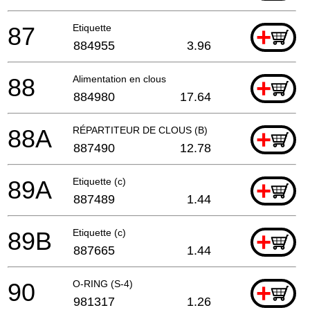
87
Etiquette
+
884955
3.96
88
Alimentation en clous
+
884980
17.64
88A
RÉPARTITEUR DE CLOUS (B)
+
887490
12.78
89A
Etiquette (c)
+
887489
1.44
89B
Etiquette (c)
+
887665
1.44
90
O-RING (S-4)
+
981317
1.26