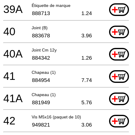
39A
Étiquette de marque
+
888713
1.24
40
Joint (B)
+
883678
3.96
40A
Joint Cm 12y
+
884342
1.26
41
Chapeau (1)
+
884954
7.74
41A
Chapeau (1)
+
881949
5.76
42
Vis M5x16 (paquet de 10)
+
949821
3.06