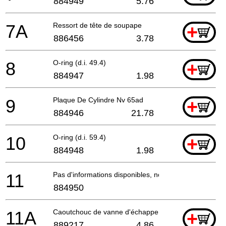
884949
5.76
7A
Ressort de tête de soupape
+
886456
3.78
8
O-ring (d.i. 49.4)
+
884947
1.98
9
Plaque De Cylindre Nv 65ad
+
884946
21.78
10
O-ring (d.i. 59.4)
+
884948
1.98
11
Pas d'informations disponibles, non commandable
884950
11A
Caoutchouc de vanne d'échappement
+
889217
4.86