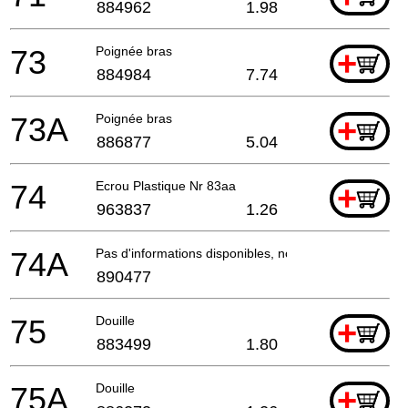
884962
1.98
73
Poignée bras
+
884984
7.74
73A
Poignée bras
+
886877
5.04
74
Ecrou Plastique Nr 83aa
+
963837
1.26
74A
Pas d'informations disponibles, non commandable
890477
75
Douille
+
883499
1.80
75A
Douille
+