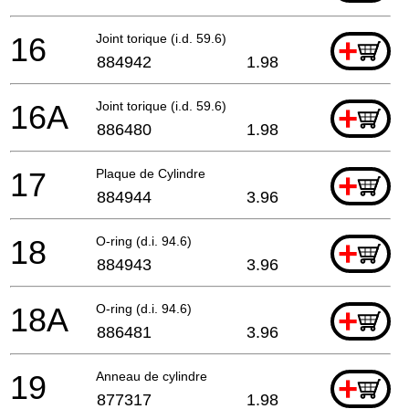
16
Joint torique (i.d. 59.6)
+
884942
1.98
16A
Joint torique (i.d. 59.6)
+
886480
1.98
17
Plaque de Cylindre
+
884944
3.96
18
O-ring (d.i. 94.6)
+
884943
3.96
18A
O-ring (d.i. 94.6)
+
886481
3.96
19
Anneau de cylindre
+
877317
1.98