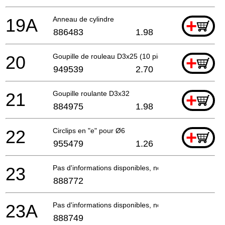
19A
Anneau de cylindre
+
886483
1.98
20
Goupille de rouleau D3x25 (10 pièces)
+
949539
2.70
21
Goupille roulante D3x32
+
884975
1.98
22
Circlips en "e" pour Ø6
+
955479
1.26
23
Pas d'informations disponibles, non commandable
888772
23A
Pas d'informations disponibles, non commandable
888749