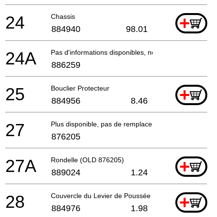
24
Chassis
+
884940
98.01
24A
Pas d'informations disponibles, non commandable
886259
25
Bouclier Protecteur
+
884956
8.46
27
Plus disponible, pas de remplacement
876205
27A
Rondelle (OLD 876205)
+
889024
1.24
28
Couvercle du Levier de Poussée (a)
+
884976
1.98