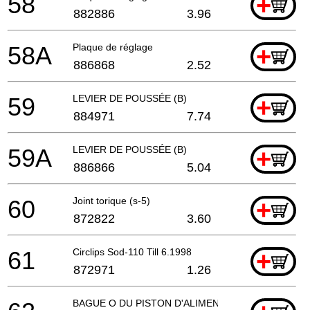
58
+
882886
3.96
58A
Plaque de réglage
+
886868
2.52
59
LEVIER DE POUSSÉE (B)
+
884971
7.74
59A
LEVIER DE POUSSÉE (B)
+
886866
5.04
60
Joint torique (s-5)
+
872822
3.60
61
Circlips Sod-110 Till 6.1998
+
872971
1.26
BAGUE O DU PISTON D'ALIMENTATION (I.D.14)