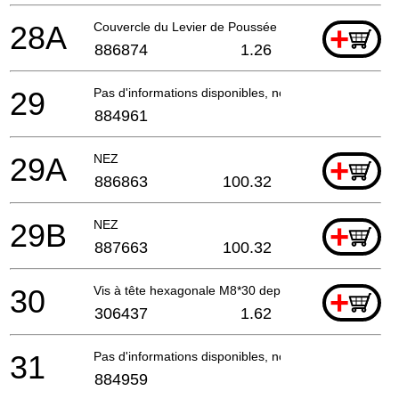
28A
Couvercle du Levier de Poussée (a)
+
886874
1.26
29
Pas d'informations disponibles, non commandable
884961
29A
NEZ
+
886863
100.32
29B
NEZ
+
887663
100.32
30
Vis à tête hexagonale M8*30 depuis 6.1981
+
306437
1.62
31
Pas d'informations disponibles, non commandable
884959