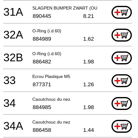
31A
SLAGPEN BUMPER ZWART (OUD 884959)
+
890445
8.21
32A
O-Ring (i.d.60)
+
884989
1.62
32B
O-Ring (i.d.60)
+
886482
1.98
33
Ecrou Plastique M5
+
877371
1.26
34
Caoutchouc du nez
+
884985
1.98
34A
Caoutchouc du nez
+
886458
1.44