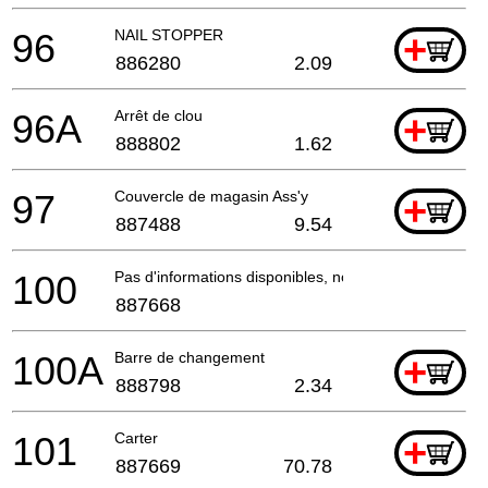
96
NAIL STOPPER
+
886280
2.09
96A
Arrêt de clou
+
888802
1.62
97
Couvercle de magasin Ass'y
+
887488
9.54
100
Pas d'informations disponibles, non commandable
887668
100A
Barre de changement
+
888798
2.34
101
Carter
+
887669
70.78