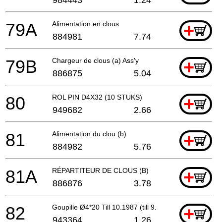
79A
Alimentation en clous
+
884981
7.74
79B
Chargeur de clous (a) Ass'y
+
886875
5.04
80
ROL PIN D4X32 (10 STUKS)
+
949682
2.66
81
Alimentation du clou (b)
+
884982
5.76
81A
RÉPARTITEUR DE CLOUS (B)
+
886876
3.78
82
Goupille Ø4*20 Till 10.1987 (till 9.1987 For Aus,
+
943364
1.26