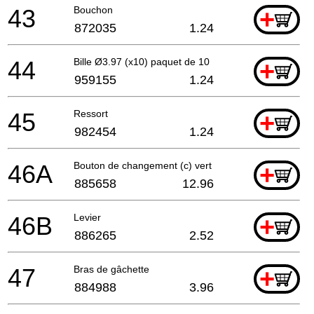
43
Bouchon
+
872035
1.24
44
Bille Ø3.97 (x10) paquet de 10
+
959155
1.24
45
Ressort
+
982454
1.24
46A
Bouton de changement (c) vert
+
885658
12.96
46B
Levier
+
886265
2.52
47
Bras de gâchette
+
884988
3.96