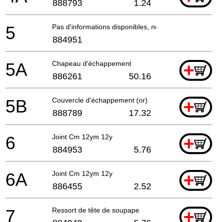
888793
1.24
5
Pas d'informations disponibles, non commandable
884951
5A
Chapeau d'échappement
+
886261
50.16
5B
Couvercle d'échappement (or)
+
888789
17.32
6
Joint Cm 12ym 12y
+
884953
5.76
6A
Joint Cm 12ym 12y
+
886455
2.52
7
Ressort de tête de soupape
+