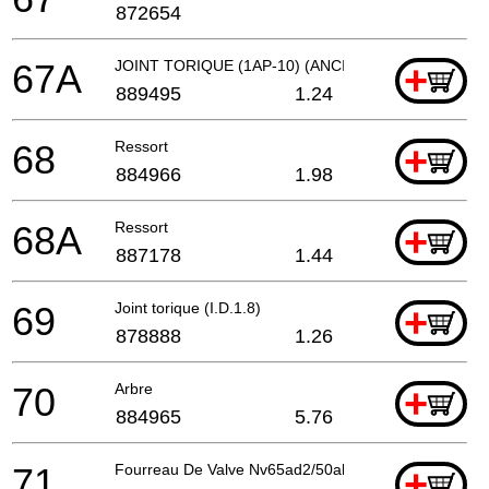
872654
67A
JOINT TORIQUE (1AP-10) (ANCIEN 872654)
+
889495
1.24
68
Ressort
+
884966
1.98
68A
Ressort
+
887178
1.44
69
Joint torique (I.D.1.8)
+
878888
1.26
70
Arbre
+
884965
5.76
71
Fourreau De Valve Nv65ad2/50ah
+