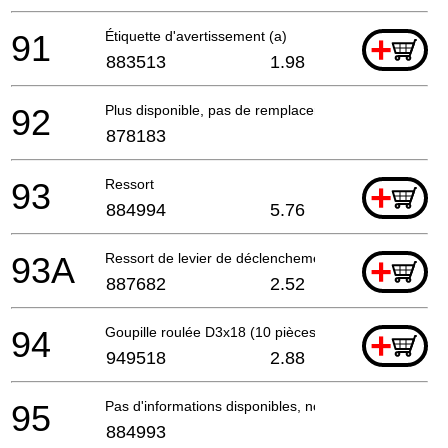
91
Étiquette d'avertissement (a)
+
883513
1.98
92
Plus disponible, pas de remplacement
878183
93
Ressort
+
884994
5.76
93A
Ressort de levier de déclenchement
+
887682
2.52
94
Goupille roulée D3x18 (10 pièces)
+
949518
2.88
95
Pas d'informations disponibles, non commandable
884993