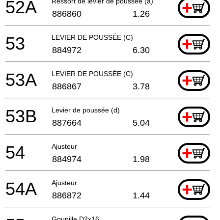
52A
Ressort de levier de poussée (a)
+
886860
1.26
53
LEVIER DE POUSSÉE (C)
+
884972
6.30
53A
LEVIER DE POUSSÉE (C)
+
886867
3.78
53B
Levier de poussée (d)
+
887664
5.04
54
Ajusteur
+
884974
1.98
54A
Ajusteur
+
886872
1.44
Goupille D2x16