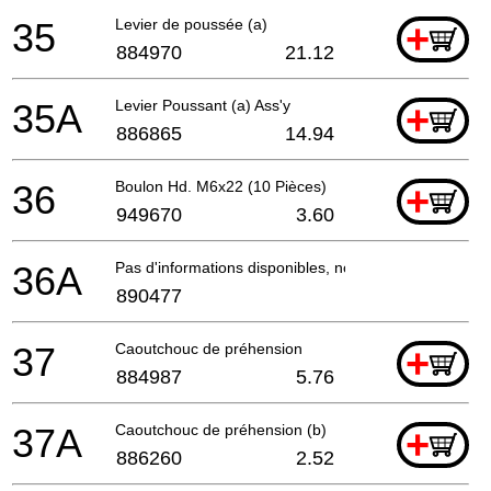
35
Levier de poussée (a)
+
884970
21.12
35A
Levier Poussant (a) Ass'y
+
886865
14.94
36
Boulon Hd. M6x22 (10 Pièces)
+
949670
3.60
36A
Pas d'informations disponibles, non commandable
890477
37
Caoutchouc de préhension
+
884987
5.76
37A
Caoutchouc de préhension (b)
+
886260
2.52