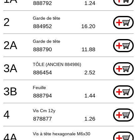
888792
1.24
2
Garde de tête
+
884952
16.20
2A
Garde de tête
+
888790
11.88
3A
TÔLE (ANCIEN 884986)
+
886454
2.52
3B
Feuille
+
888794
1.44
4
Vis Cm 12y
+
878877
1.26
4A
Vis à tête hexagonale M6x30
+