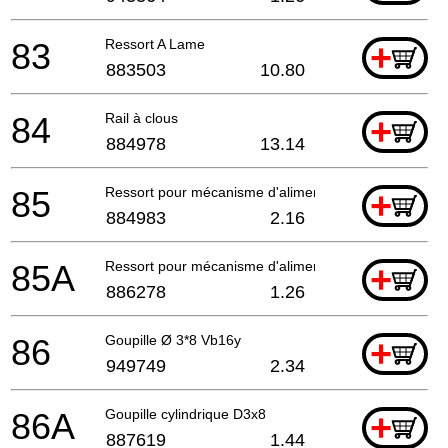
83
Ressort A Lame
+
883503
10.80
84
Rail à clous
+
884978
13.14
85
Ressort pour mécanisme d'alimentation
+
884983
2.16
85A
Ressort pour mécanisme d'alimentation
+
886278
1.26
86
Goupille Ø 3*8 Vb16y
+
949749
2.34
86A
Goupille cylindrique D3x8
+
887619
1.44