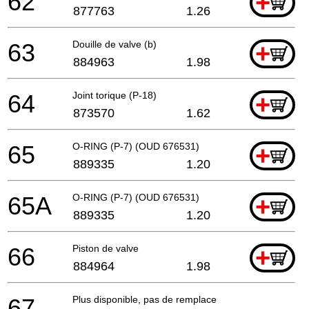
62
+
877763
1.26
63
Douille de valve (b)
+
884963
1.98
64
Joint torique (P-18)
+
873570
1.62
65
O-RING (P-7) (OUD 676531)
+
889335
1.20
65A
O-RING (P-7) (OUD 676531)
+
889335
1.20
66
Piston de valve
+
884964
1.98
67
Plus disponible, pas de remplacement