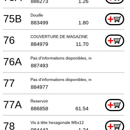
886273
1.26
75B
Douille
+
883499
1.80
76
COUVERTURE DE MAGAZINE
+
884979
11.70
76A
Pas d'informations disponibles, non commandable
887493
77
Pas d'informations disponibles, non commandable
884977
77A
Reservoir
+
886858
61.54
78
Vis à tête hexagonale M6x12
+
984443
1.24