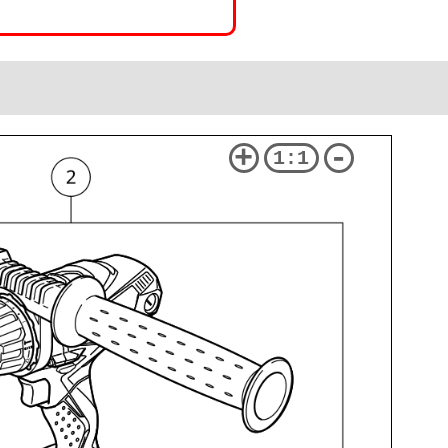
+
-
1:1