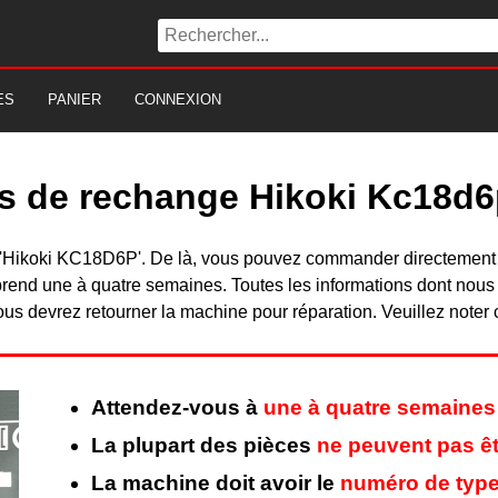
ES
PANIER
CONNEXION
es de rechange Hikoki Kc18d
 du 'Hikoki KC18D6P'. De là, vous pouvez commander directement
rend une à quatre semaines. Toutes les informations dont nous
ous devrez retourner la machine pour réparation. Veuillez noter 
Attendez-vous à
une à quatre semaines
La plupart des pièces
ne peuvent pas êt
La machine doit avoir le
numéro de type