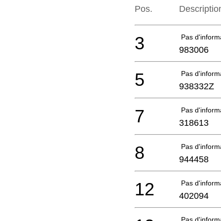
Pos.
Descriptio
3
Pas d'infor
983006
5
Pas d'infor
938332Z
7
Pas d'infor
318613
8
Pas d'infor
944458
12
Pas d'infor
402094
Pas d'infor