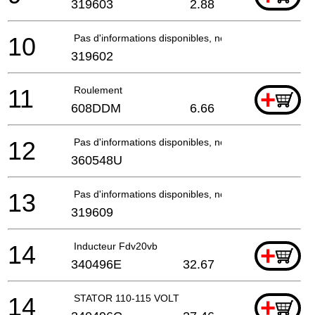
319603
2.88
10
Pas d'informations disponibles, non commandable
319602
11
Roulement
+
608DDM
6.66
12
Pas d'informations disponibles, non commandable
360548U
13
Pas d'informations disponibles, non commandable
319609
14
Inducteur Fdv20vb
+
340496E
32.67
14
STATOR 110-115 VOLT
+