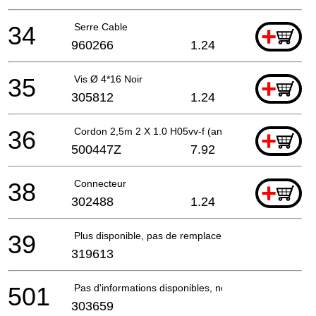
34
Serre Cable
+
960266
1.24
35
Vis Ø 4*16 Noir
+
305812
1.24
36
Cordon 2,5m 2 X 1.0 H05vv-f (ancien 500395z)
+
500447Z
7.92
38
Connecteur
+
302488
1.24
39
Plus disponible, pas de remplacement
319613
501
Pas d'informations disponibles, non commandable
303659