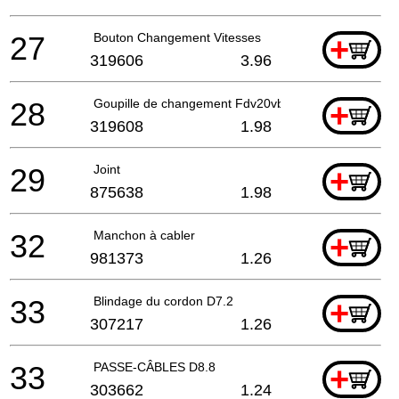
27
Bouton Changement Vitesses
+
319606
3.96
28
Goupille de changement Fdv20vb
+
319608
1.98
29
Joint
+
875638
1.98
32
Manchon à cabler
+
981373
1.26
33
Blindage du cordon D7.2
+
307217
1.26
33
PASSE-CÂBLES D8.8
+
303662
1.24