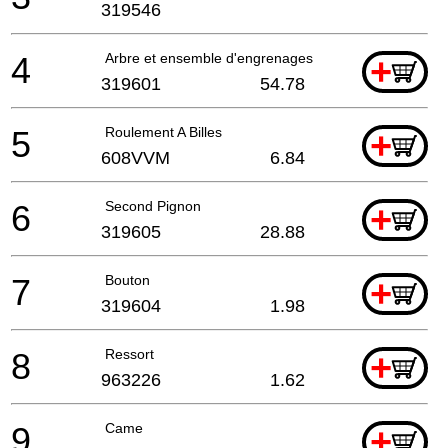
319546
4
Arbre et ensemble d'engrenages
+
319601
54.78
5
Roulement A Billes
+
608VVM
6.84
6
Second Pignon
+
319605
28.88
7
Bouton
+
319604
1.98
8
Ressort
+
963226
1.62
9
Came
+