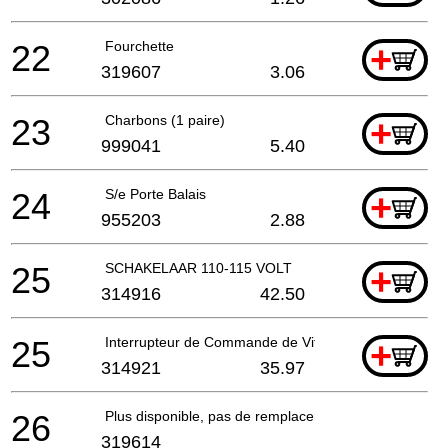
22
Fourchette
+
319607
3.06
23
Charbons (1 paire)
+
999041
5.40
24
S/e Porte Balais
+
955203
2.88
25
SCHAKELAAR 110-115 VOLT
+
314916
42.50
25
Interrupteur de Commande de Vitesse (2p) 220v-240
+
314921
35.97
26
Plus disponible, pas de remplacement
319614