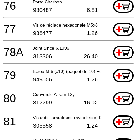
76
Porte Charbon
+
980487
6.81
77
Vis de réglage hexagonale M5x8
+
938477
1.26
78A
Joint Since 6.1996
+
313306
26.40
79
Ecrou M.6 (x10) (paquet de 10) For Europe (sl),us
+
949556
1.26
80
Couvercle Ar Cm 12y
+
312299
16.92
81
Vis auto-taraudeuse (avec bride) D5x25 (noir)
+
305558
1.24