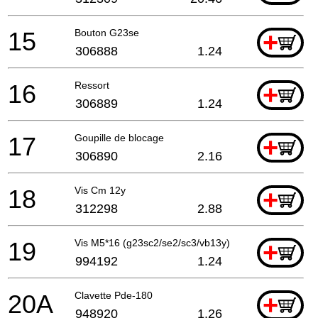
15
Bouton G23se
+
306888
1.24
16
Ressort
+
306889
1.24
17
Goupille de blocage
+
306890
2.16
18
Vis Cm 12y
+
312298
2.88
19
Vis M5*16 (g23sc2/se2/sc3/vb13y)
+
994192
1.24
20A
Clavette Pde-180
+
948920
1.26