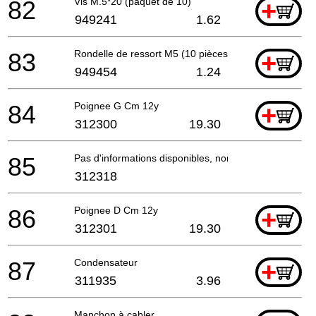
82
Vis M.5*20 (paquet de 10)
+
949241
1.62
83
Rondelle de ressort M5 (10 pièces)
+
949454
1.24
84
Poignee G Cm 12y
+
312300
19.30
85
Pas d'informations disponibles, non commandable
312318
86
Poignee D Cm 12y
+
312301
19.30
87
Condensateur
+
311935
3.96
Manchon à cabler