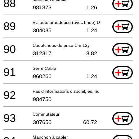
88
+
981373
1.26
89
Vis autotaraudeuse (avec bride) D4x25 (noire)
+
304035
1.24
90
Caoutchouc de prise Cm 12y
+
312317
8.82
91
Serre Cable
+
960266
1.24
92
Pas d'informations disponibles, non commandable
984750
93
Commutateur
+
307650
60.72
Manchon à cabler