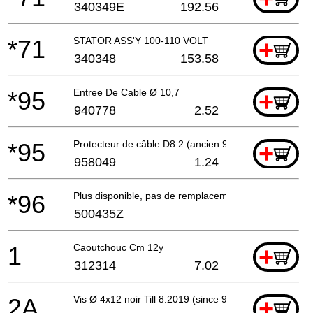
340349E
192.56
*71
STATOR ASS'Y 100-110 VOLT
+
340348
153.58
*95
Entree De Cable Ø 10,7
+
940778
2.52
*95
Protecteur de câble D8.2 (ancien 958049z)
+
958049
1.24
*96
Plus disponible, pas de remplacement
500435Z
1
Caoutchouc Cm 12y
+
312314
7.02
2A
Vis Ø 4x12 noir Till 8.2019 (since 9.2017 Except
+