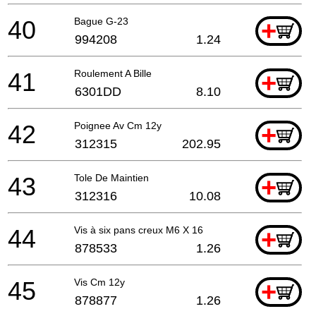
40
Bague G-23
+
994208
1.24
41
Roulement A Bille
+
6301DD
8.10
42
Poignee Av Cm 12y
+
312315
202.95
43
Tole De Maintien
+
312316
10.08
44
Vis à six pans creux M6 X 16
+
878533
1.26
45
Vis Cm 12y
+
878877
1.26