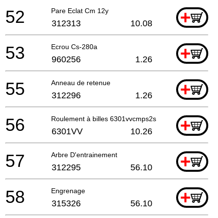
52
Pare Eclat Cm 12y
+
312313
10.08
53
Ecrou Cs-280a
+
960256
1.26
55
Anneau de retenue
+
312296
1.26
56
Roulement à billes 6301vvcmps2s
+
6301VV
10.26
57
Arbre D'entrainement
+
312295
56.10
58
Engrenage
+
315326
56.10