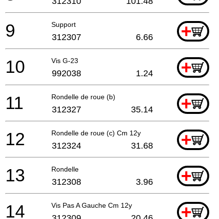
312310
101.48
9
Support
+
312307
6.66
10
Vis G-23
+
992038
1.24
11
Rondelle de roue (b)
+
312327
35.14
12
Rondelle de roue (c) Cm 12y
+
312324
31.68
13
Rondelle
+
312308
3.96
14
Vis Pas A Gauche Cm 12y
+
312309
20.46