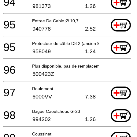
94
+
981373
1.26
95
Entree De Cable Ø 10,7
+
940778
2.52
95
Protecteur de câble D8.2 (ancien 958049z)
+
958049
1.24
96
Plus disponible, pas de remplacement
500423Z
97
Roulement
+
6000VV
7.38
98
Bague Caoutchouc G-23
+
994202
1.26
Coussinet