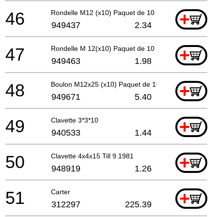
46
Rondelle M12 (x10) Paquet de 10
+
949437
2.34
47
Rondelle M 12(x10) Paquet de 10
+
949463
1.98
48
Boulon M12x25 (x10) Paquet de 10
+
949671
5.40
49
Clavette 3*3*10
+
940533
1.44
50
Clavette 4x4x15 Till 9.1981
+
948919
1.26
51
Carter
+
312297
225.39