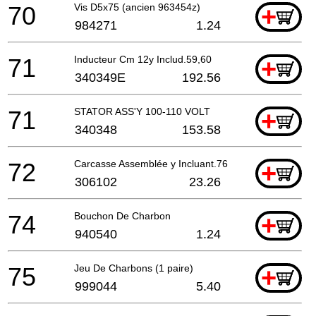
70
Vis D5x75 (ancien 963454z)
+
984271
1.24
71
Inducteur Cm 12y Includ.59,60
+
340349E
192.56
71
STATOR ASS'Y 100-110 VOLT
+
340348
153.58
72
Carcasse Assemblée y Incluant.76,77
+
306102
23.26
74
Bouchon De Charbon
+
940540
1.24
75
Jeu De Charbons (1 paire)
+
999044
5.40