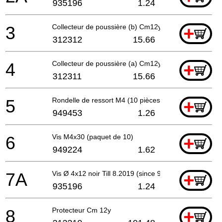
935196
1.24
3
Collecteur de poussière (b) Cm12y
+
312312
15.66
4
Collecteur de poussière (a) Cm12y
+
312311
15.66
5
Rondelle de ressort M4 (10 pièces)
+
949453
1.26
6
Vis M4x30 (paquet de 10)
+
949224
1.62
7A
Vis Ø 4x12 noir Till 8.2019 (since 9.2017 Except
+
935196
1.24
8
Protecteur Cm 12y
+