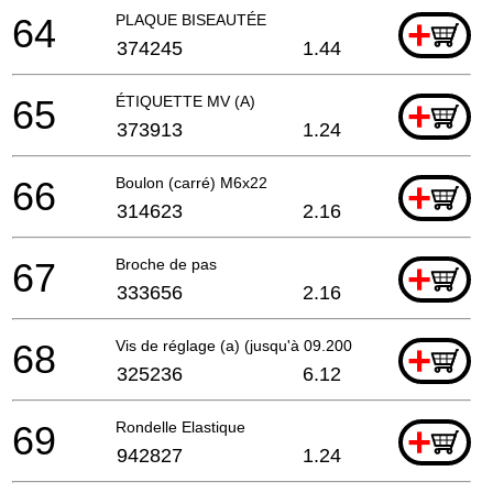
64
PLAQUE BISEAUTÉE
+
374245
1.44
65
ÉTIQUETTE MV (A)
+
373913
1.24
66
Boulon (carré) M6x22
+
314623
2.16
67
Broche de pas
+
333656
2.16
68
Vis de réglage (a) (jusqu'à 09.2008)
+
325236
6.12
69
Rondelle Elastique
+
942827
1.24