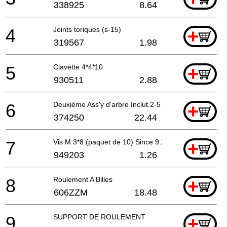
338925
8.64
4
Joints toriques (s-15)
+
319567
1.98
5
Clavette 4*4*10
+
930511
2.88
6
Deuxième Ass'y d'arbre Inclut.2-5
+
374250
22.44
7
Vis M.3*8 (paquet de 10) Since 9.2012 For Europe
+
949203
1.26
8
Roulement A Billes
+
606ZZM
18.48
9
SUPPORT DE ROULEMENT
+