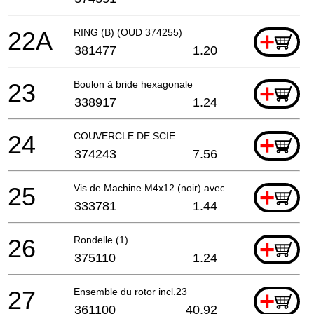
22A
RING (B) (OUD 374255)
+
381477
1.20
23
Boulon à bride hexagonale
+
338917
1.24
24
COUVERCLE DE SCIE
+
374243
7.56
25
Vis de Machine M4x12 (noir) avec Rondelle
+
333781
1.44
26
Rondelle (1)
+
375110
1.24
27
Ensemble du rotor incl.23
+
361100
40.92