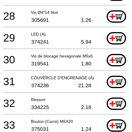
28
Vis Ø4*14 Noir
+
305691
1.26
29
LED (A)
+
374241
5.94
30
Vis de blocage hexagonale M5x6
+
319541
1.80
31
COUVERCLE D'ENGRENAGE (A)
+
374236
21.28
32
Ressort
+
334225
2.16
33
Boulon (Carré) M6X20
+
375031
1.24