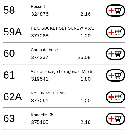
58
Ressort
+
324876
2.16
59A
HEX. SOCKET SET SCREW M5X10 NEW
+
377288
1.20
60
Corps de base
+
374237
25.08
61
Vis de blocage hexagonale M5x6
+
319541
1.80
62A
NYLON MOER M5
+
377291
1.20
63
Rondelle D5
+
375105
2.16