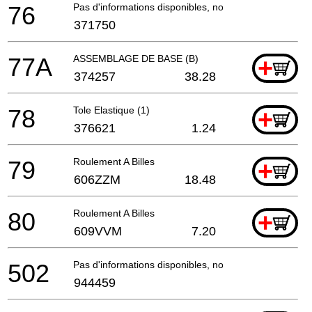
76
Pas d'informations disponibles, non commandable
371750
77A
ASSEMBLAGE DE BASE (B)
+
374257
38.28
78
Tole Elastique (1)
+
376621
1.24
79
Roulement A Billes
+
606ZZM
18.48
80
Roulement A Billes
+
609VVM
7.20
502
Pas d'informations disponibles, non commandable
944459