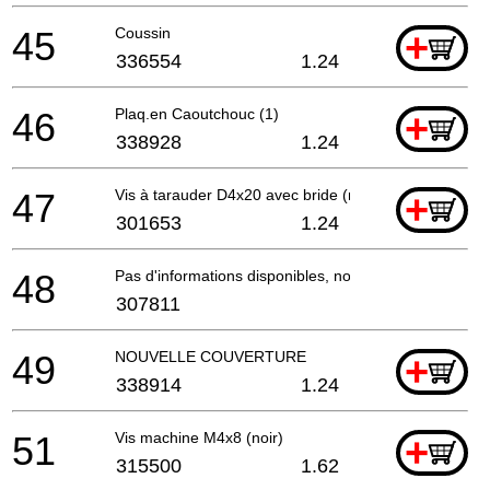
45
Coussin
+
336554
1.24
46
Plaq.en Caoutchouc (1)
+
338928
1.24
47
Vis à tarauder D4x20 avec bride (noir)
+
301653
1.24
48
Pas d'informations disponibles, non commandable
307811
49
NOUVELLE COUVERTURE
+
338914
1.24
51
Vis machine M4x8 (noir)
+
315500
1.62