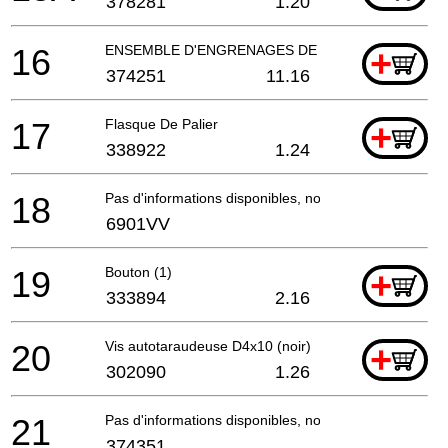
378281
1.20
16
ENSEMBLE D'ENGRENAGES DE BROCHE
+
374251
11.16
17
Flasque De Palier
+
338922
1.24
18
Pas d'informations disponibles, non commandable
6901VV
19
Bouton (1)
+
333894
2.16
20
Vis autotaraudeuse D4x10 (noir)
+
302090
1.26
21
Pas d'informations disponibles, non commandable
374351