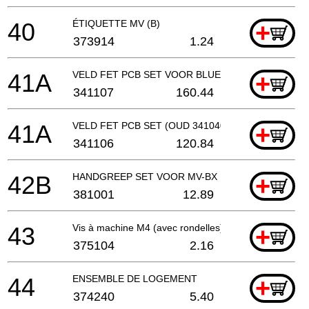
40
ÉTIQUETTE MV (B)
+
373914
1.24
41A
VELD FET PCB SET VOOR BLUETOOTH (OUD 3410
+
341107
160.44
41A
VELD FET PCB SET (OUD 341040)
+
341106
120.84
42B
HANDGREEP SET VOOR MV-BX BAT
+
381001
12.89
43
Vis à machine M4 (avec rondelles)
+
375104
2.16
44
ENSEMBLE DE LOGEMENT
+
374240
5.40