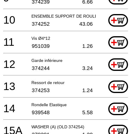
374239
6.66
10
ENSEMBLE SUPPORT DE ROULEMENT
+
374252
43.06
11
Vis Ø4*12
+
951039
1.26
12
Garde inférieure
+
374244
3.24
13
Ressort de retour
+
374253
1.24
14
Rondelle Elastique
+
939548
5.58
15A
WASHER (A) (OLD 374254)
+