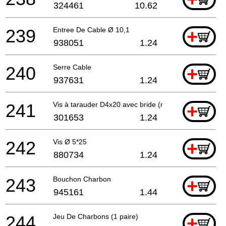
324461
10.62
239
Entree De Cable Ø 10,1
+
938051
1.24
240
Serre Cable
+
937631
1.24
241
Vis à tarauder D4x20 avec bride (noir)
+
301653
1.24
242
Vis Ø 5*25
+
880734
1.24
243
Bouchon Charbon
+
945161
1.44
244
Jeu De Charbons (1 paire)
+