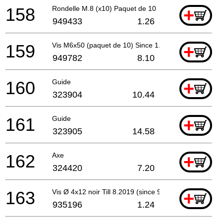
158
Rondelle M.8 (x10) Paquet de 10
+
949433
1.26
159
Vis M6x50 (paquet de 10) Since 1.1985 For Aus,saf
+
949782
8.10
160
Guide
+
323904
10.44
161
Guide
+
323905
14.58
162
Axe
+
324420
7.20
163
Vis Ø 4x12 noir Till 8.2019 (since 9.2017 Except
+
935196
1.24