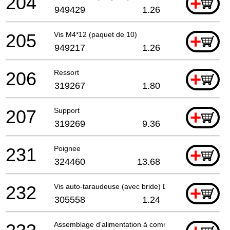
204
+
949429
1.26
205
Vis M4*12 (paquet de 10)
+
949217
1.26
206
Ressort
+
319267
1.80
207
Support
+
319269
9.36
231
Poignee
+
324460
13.68
232
Vis auto-taraudeuse (avec bride) D5x25 (noir)
+
305558
1.24
Assemblage d'alimentation à commutation