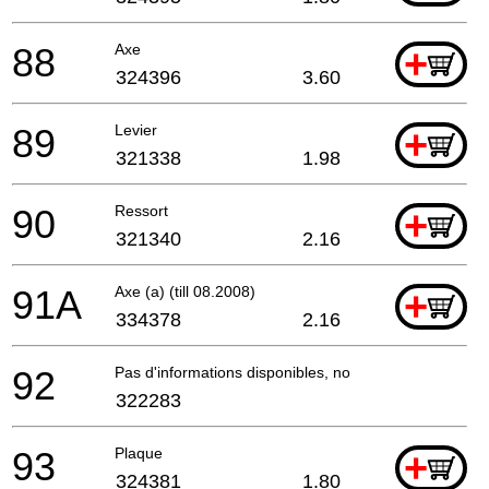
88
Axe
+
324396
3.60
89
Levier
+
321338
1.98
90
Ressort
+
321340
2.16
91A
Axe (a) (till 08.2008)
+
334378
2.16
92
Pas d'informations disponibles, non commandable
322283
93
Plaque
+
324381
1.80