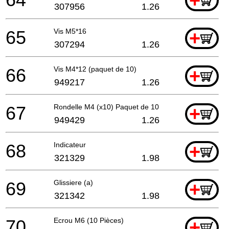
+
307956
1.26
65
Vis M5*16
+
307294
1.26
66
Vis M4*12 (paquet de 10)
+
949217
1.26
67
Rondelle M4 (x10) Paquet de 10
+
949429
1.26
68
Indicateur
+
321329
1.98
69
Glissiere (a)
+
321342
1.98
70
Ecrou M6 (10 Pièces)
+