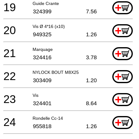
19
Guide Crante
+
324399
7.56
20
Vis Ø 4*16 (x10)
+
949325
1.26
21
Marquage
+
324416
3.78
22
NYLOCK BOUT M8X25
+
303409
1.20
23
Vis
+
324401
8.64
24
Rondelle Cc-14
+
955818
1.26