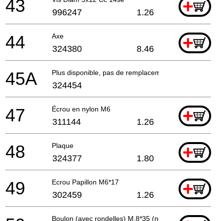
43
+
996247
1.26
44
Axe
+
324380
8.46
45A
Plus disponible, pas de remplacement
324454
47
Écrou en nylon M6
+
311144
1.26
48
Plaque
+
324377
1.80
49
Ecrou Papillon M6*17
+
302459
1.26
Boulon (avec rondelles) M.8*35 (noir)