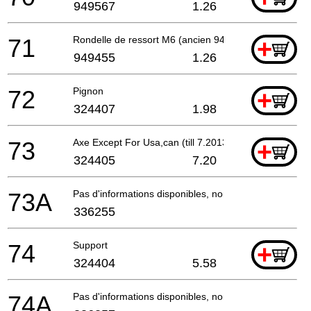
949567
1.26
71
Rondelle de ressort M6 (ancien 949455z, 10 pieces)
+
949455
1.26
72
Pignon
+
324407
1.98
73
Axe Except For Usa,can (till 7.2013 For Usa,
+
324405
7.20
73A
Pas d'informations disponibles, non commandable
336255
74
Support
+
324404
5.58
74A
Pas d'informations disponibles, non commandable