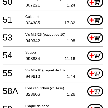
50
+
307221
1.24
51
Guide Inf
+
324385
17.82
53
Vis M.6*25 (paquet de 10)
+
949342
1.98
54
Support
+
998834
11.16
55
Vis M6x10 (paquet de 10)
+
949610
1.44
58A
Pied caoutchou (cc 14se)
+
323606
1.26
Plaque de base