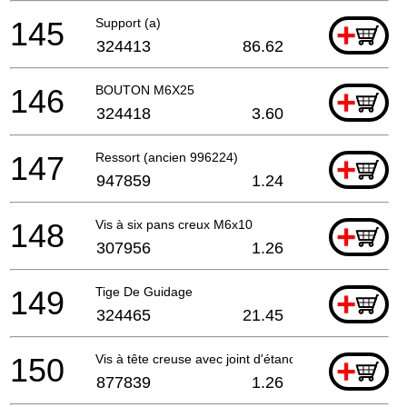
145
Support (a)
+
324413
86.62
146
BOUTON M6X25
+
324418
3.60
147
Ressort (ancien 996224)
+
947859
1.24
148
Vis à six pans creux M6x10
+
307956
1.26
149
Tige De Guidage
+
324465
21.45
150
Vis à tête creuse avec joint d'étanchéité M5x10
+
877839
1.26