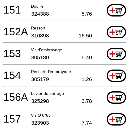
151
Douille
+
324388
5.76
152A
Ressort
+
310898
16.50
153
Vis d'embrayage
+
305180
5.40
154
Ressort d'embrayage
+
305179
1.26
156A
Levier de serrage
+
325298
3.78
157
Vis Ø 8*65
+
323903
7.74