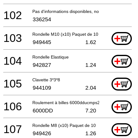
102
Pas d'informations disponibles, non commandable
336254
103
Rondelle M10 (x10) Paquet de 10
+
949445
1.62
104
Rondelle Elastique
+
942827
1.24
105
Clavette 3*3*8
+
944109
2.04
106
Roulement à billes 6000dducmps2s
+
6000DD
7.20
107
Rondelle M8 (x10) Paquet de 10
+
949426
1.26