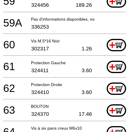
59
+
324456
189.26
59A
Pas d'informations disponibles, non commandable
336253
60
Vis M.5*16 Noir
+
302317
1.26
61
Protection Gauche
+
324411
3.60
62
Protection Droite
+
324410
3.60
63
BOUTON
+
324370
17.46
64
Vis à six pans creux M6x10