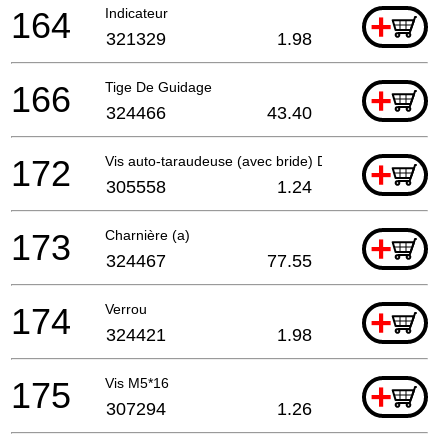
164
Indicateur
+
321329
1.98
166
Tige De Guidage
+
324466
43.40
172
Vis auto-taraudeuse (avec bride) D5x25 (noir)
+
305558
1.24
173
Charnière (a)
+
324467
77.55
174
Verrou
+
324421
1.98
175
Vis M5*16
+
307294
1.26