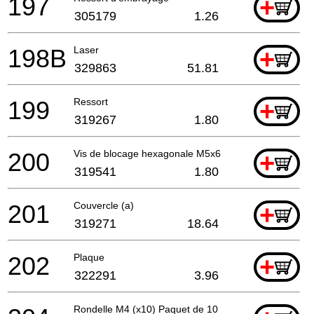
197
+
305179
1.26
198B
Laser
+
329863
51.81
199
Ressort
+
319267
1.80
200
Vis de blocage hexagonale M5x6
+
319541
1.80
201
Couvercle (a)
+
319271
18.64
202
Plaque
+
322291
3.96
Rondelle M4 (x10) Paquet de 10