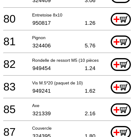
324409
3.06
80
Entretoise 8x10
+
950817
1.26
81
Pignon
+
324406
5.76
82
Rondelle de ressort M5 (10 pièces)
+
949454
1.24
83
Vis M.5*20 (paquet de 10)
+
949241
1.62
85
Axe
+
321339
2.16
87
Couvercle
+
324395
1.80