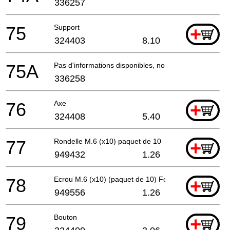
336257
75
Support
+
324403
8.10
75A
Pas d'informations disponibles, non commandable
336258
76
Axe
+
324408
5.40
77
Rondelle M.6 (x10) paquet de 10
+
949432
1.26
78
Ecrou M.6 (x10) (paquet de 10) For Europe (sl),us
+
949556
1.26
79
Bouton
+