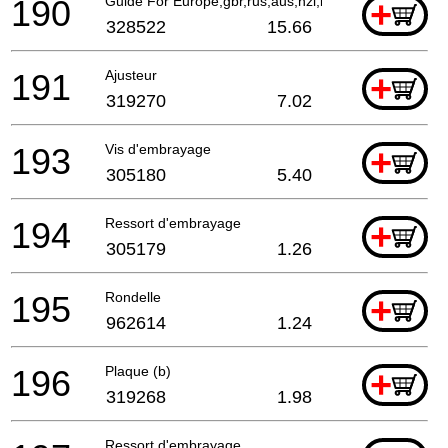
190
Guide For Europe,gbr,rus,aus,nzl,bra
+
328522
15.66
191
Ajusteur
+
319270
7.02
193
Vis d'embrayage
+
305180
5.40
194
Ressort d'embrayage
+
305179
1.26
195
Rondelle
+
962614
1.24
196
Plaque (b)
+
319268
1.98
Ressort d'embrayage