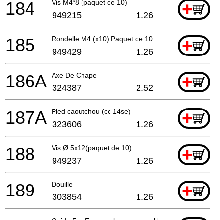
184
Vis M4*8 (paquet de 10)
+
949215
1.26
185
Rondelle M4 (x10) Paquet de 10
+
949429
1.26
186A
Axe De Chape
+
324387
2.52
187A
Pied caoutchou (cc 14se)
+
323606
1.26
188
Vis Ø 5x12(paquet de 10)
+
949237
1.26
189
Douille
+
303854
1.26