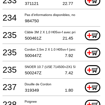
233
+
371121
22.77
234
Pas d'informations disponibles, non commandable
984750
235
Câble 3M 2 X 1,0 H05vv-f avec prise 16a CEE
+
500461Z
21.45
235
Cordon 2,5m 2 X 1.0 H05vv-f (ancien 500395z)
+
500447Z
7.92
235
SNOER 10.7 (USE 714500=2X1 5M)
+
500247Z
7.42
237
Douille de Cordon
+
319349
1.80
238
Poignee
+