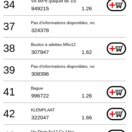
34
Vis M4*8 (paquet de 10)
+
949215
1.26
37
Pas d'informations disponibles, non commandable
324378
38
Boulon à ailettes M6x12
+
307947
1.62
39
Pas d'informations disponibles, non commandable
308396
41
Bague
+
996722
1.26
42
KLEMPLAAT
+
322047
1.66
Vis Diam 5x12 Cc 14se