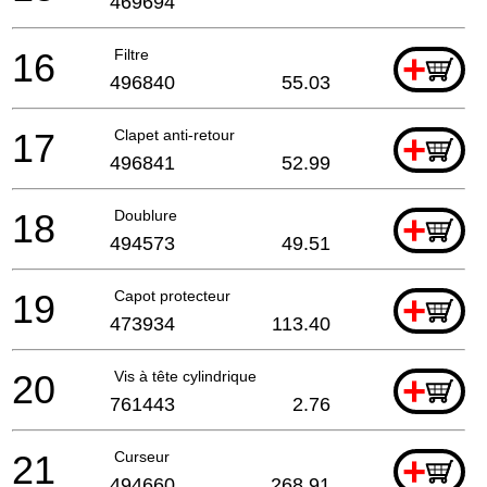
469694
16
Filtre
+
496840
55.03
17
Clapet anti-retour
+
496841
52.99
18
Doublure
+
494573
49.51
19
Capot protecteur
+
473934
113.40
20
Vis à tête cylindrique
+
761443
2.76
21
Curseur
+
494660
268.91