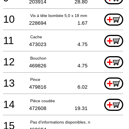
203914
28.80
10
Vis à tête bombée 5,0 x 18 mm
+
228694
1.67
11
Cache
+
473023
4.75
12
Bouchon
+
469826
4.75
13
Pince
+
479816
6.02
14
Pièce coudée
+
472608
19.31
15
Pas d'informations disponibles, non commandable