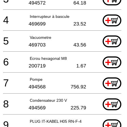
494572
64.18
4
Interrupteur à bascule
+
469699
23.52
5
Vacuometre
+
469703
43.56
6
Ecrou hexagonal M8
+
200719
1.67
7
Pompe
+
494568
756.92
8
Condensateur 230 V
+
494569
225.79
9
PLUG IT-KABEL H05 RN-F-4
+