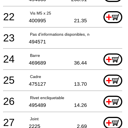
22
Vis M5 x 25
+
400995
21.35
23
Pas d'informations disponibles, non commandable
494571
24
Barre
+
469689
36.44
25
Cadre
+
475127
13.70
26
Rivet encliquetable
+
495489
14.26
27
Joint
+
2225
2.69