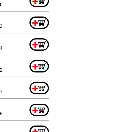
+
6
+
3
+
4
+
2
+
7
+
9
+