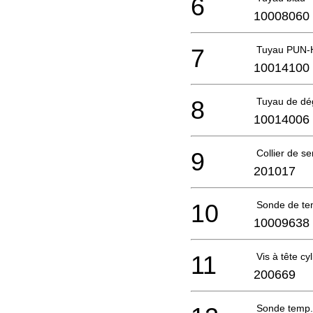
6
10008060
7
Tuyau PUN-
10014100
8
Tuyau de dé
10014006
9
Collier de s
201017
10
Sonde de te
10009638
11
Vis à tête cy
200669
Sonde temp.