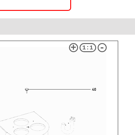
+
-
1:1