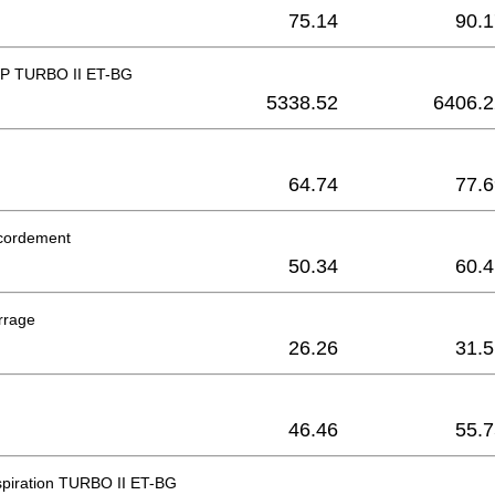
75.14
90.1
WP TURBO II ET-BG
5338.52
6406.2
64.74
77.6
ccordement
50.34
60.4
errage
26.26
31.5
46.46
55.7
spiration TURBO II ET-BG