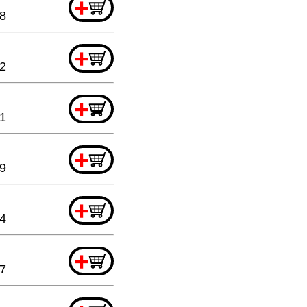
+
8
+
2
+
1
+
9
+
4
+
67