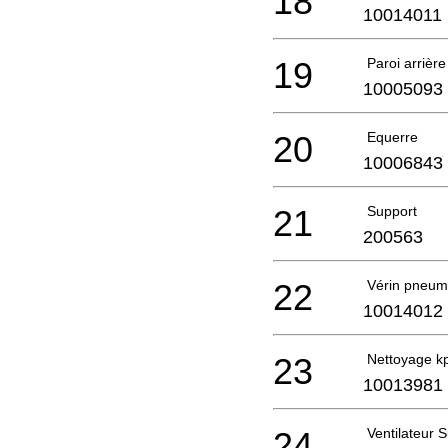
18
10014011
19
Paroi arrièr
10005093
20
Equerre
10006843
21
Support
200563
22
Vérin pneum
10014012
23
Nettoyage k
10013981
24
Ventilateu