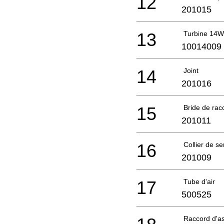
12
201015
13
Turbine 14
10014009
14
Joint
201016
15
Bride de ra
201011
16
Collier de s
201009
17
Tube d'air
500525
Raccord d'a