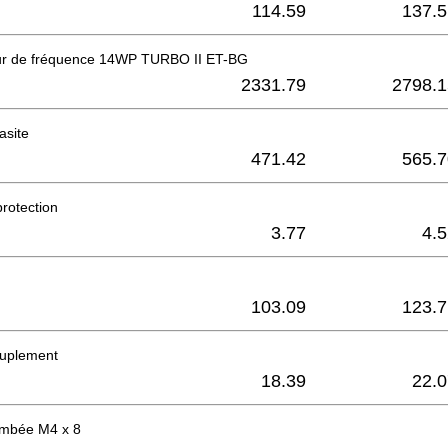
114.59
137.5
ur de fréquence 14WP TURBO II ET-BG
2331.79
2798.1
rasite
471.42
565.7
rotection
3.77
4.
103.09
123.7
ouplement
18.39
22.0
ombée M4 x 8