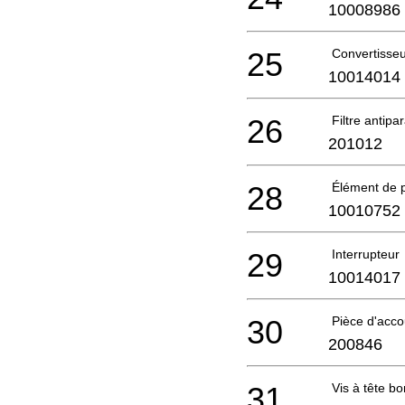
10008986
25
Convertisse
10014014
26
Filtre antipa
201012
28
Élément de p
10010752
29
Interrupteur
10014017
30
Pièce d'acc
200846
31
Vis à tête b