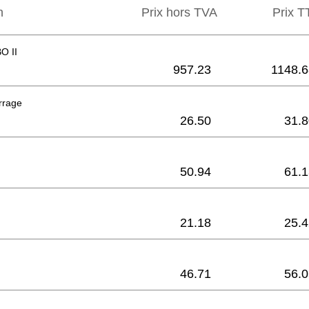
n
Prix hors TVA
Prix ​​
O II
957.23
1148.6
errage
26.50
31.8
50.94
61.1
21.18
25.4
46.71
56.0