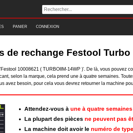
ES
PANIER
CONNEXION
s de rechange Festool Turbo 
 du 'Festool 10008621 ( TURBOIIM-14WP )'. De là, vous pouvez c
nt, selon la marque, cela prend une à quatre semaines. Toutes 
s avez besoin, pour cela vous devrez retourner la machine pour 
Attendez-vous à
une à quatre semaines
La plupart des pièces
ne peuvent pas êt
La machine doit avoir le
numéro de type