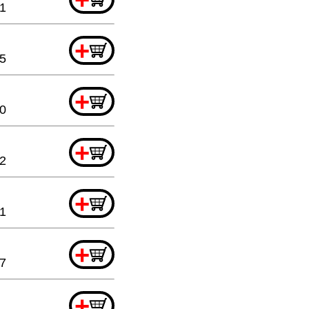
1
+
5
+
0
+
52
+
1
+
7
+