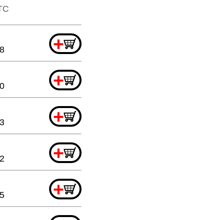
TTC
+
8
+
0
+
3
+
2
+
5