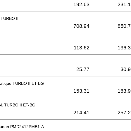
192.63
231.1
e TURBO II
708.94
850.7
113.62
136.3
25.77
30.9
atique TURBO II ET-BG
153.31
183.9
pl. TURBO II ET-BG
214.41
257.2
r Sunon PMD2412PMB1-A