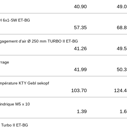
40.90
49.0
H 6x1-SW ET-BG
57.35
68.8
gagement d'air Ø 250 mm TURBO II ET-BG
41.26
49.5
errage
41.99
50.3
mpérature KTY Gebl sekopf
103.70
124.4
lindrique M5 x 10
1.39
1.
 Turbo II ET-BG