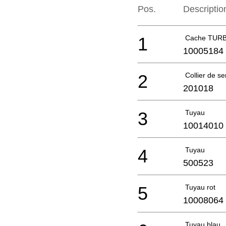
Pos.
Descriptio
1
Cache TURB
10005184
2
Collier de s
201018
3
Tuyau
10014010
4
Tuyau
500523
5
Tuyau rot
10008064
Tuyau blau