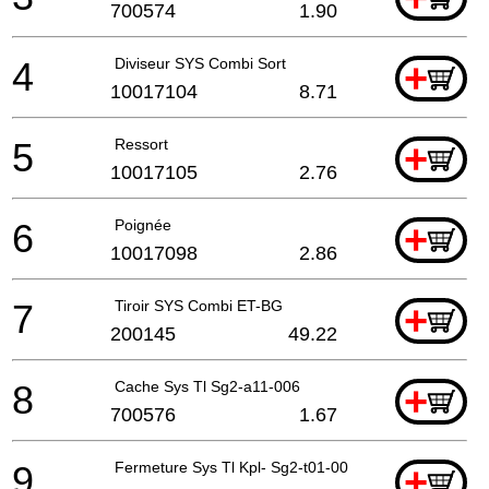
700574
1.90
4
Diviseur SYS Combi Sort
+
10017104
8.71
5
Ressort
+
10017105
2.76
6
Poignée
+
10017098
2.86
7
Tiroir SYS Combi ET-BG
+
200145
49.22
8
Cache Sys Tl Sg2-a11-006
+
700576
1.67
9
Fermeture Sys Tl Kpl- Sg2-t01-002
+