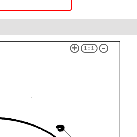
+
-
1:1