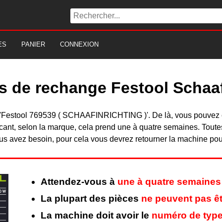
ES
PANIER
CONNEXION
s de rechange Festool Schaaf
 du 'Festool 769539 ( SCHAAFINRICHTING )'. De là, vous pouvez
nt, selon la marque, cela prend une à quatre semaines. Toutes 
s avez besoin, pour cela vous devrez retourner la machine pour 
Attendez-vous à
une à quatre semaines
La plupart des pièces
ne peuvent pas êt
La machine doit avoir le
numéro de type