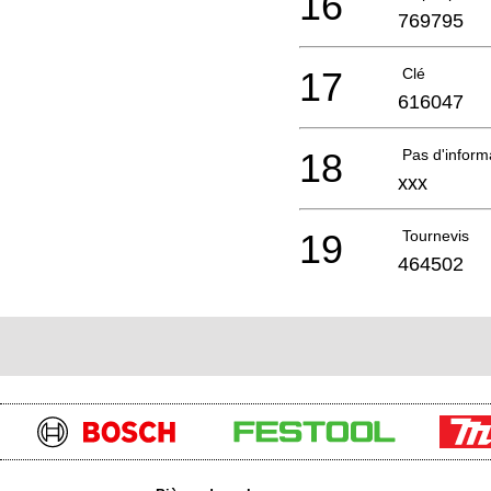
16
769795
17
Clé
616047
18
Pas d'infor
xxx
19
Tournevis
464502