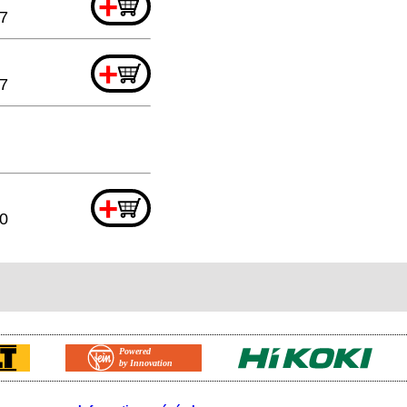
+
7
+
67
+
0