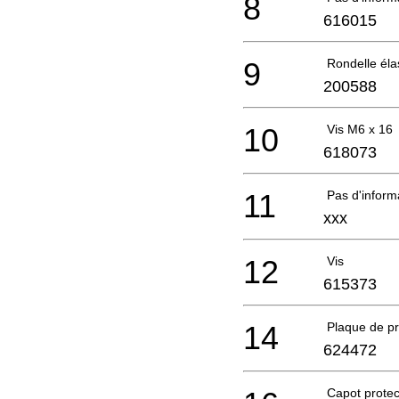
8
616015
9
Rondelle éla
200588
10
Vis M6 x 16
618073
11
Pas d'infor
xxx
12
Vis
615373
14
Plaque de pr
624472
Capot protec