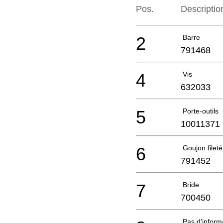
Pos.
Descriptio
2
Barre
791468
4
Vis
632033
5
Porte-outils
10011371
6
Goujon filet
791452
7
Bride
700450
Pas d'infor