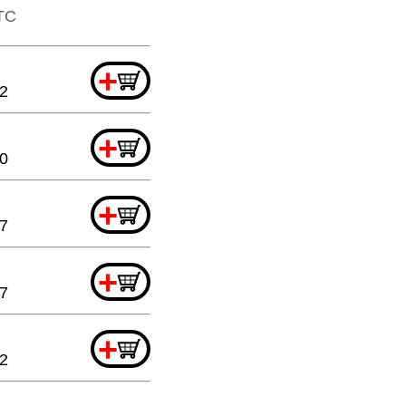
TTC
+
2
+
90
+
7
+
67
+
2