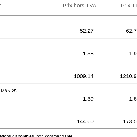
n
Prix hors TVA
Prix ​​
52.27
62.7
1.58
1.
1009.14
1210.9
é M8 x 25
1.39
1.
144.60
173.5
mations disponibles, non commandable