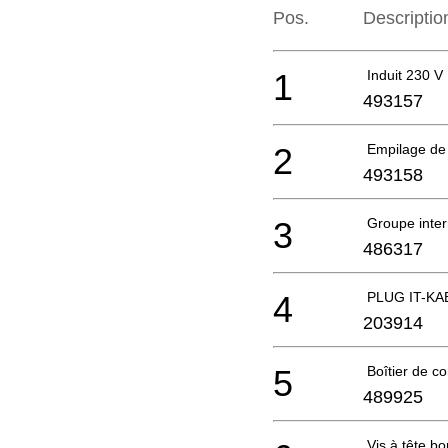
Pos.
Descriptio
1
Induit 230 V
493157
2
Empilage de 
493158
3
Groupe inter
486317
4
PLUG IT-KA
203914
5
Boîtier de c
489925
Vis à tête 