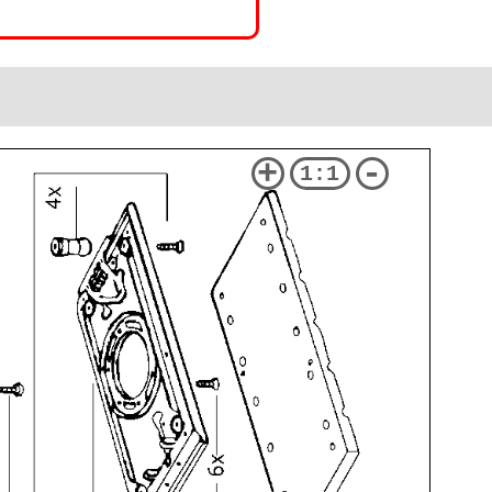
+
-
1:1