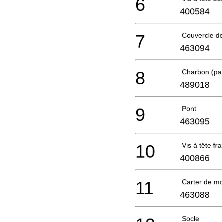
6
400584
7
Couvercle de
463094
8
Charbon (pa
489018
9
Pont
463095
10
Vis à tête fr
400866
11
Carter de m
463088
Socle