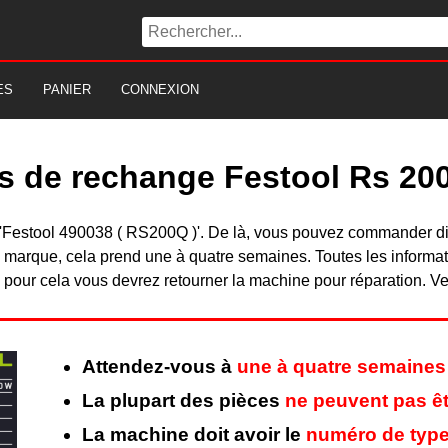
ES
PANIER
CONNEXION
es de rechange Festool Rs 20
du 'Festool 490038 ( RS200Q )'. De là, vous pouvez commander 
 marque, cela prend une à quatre semaines. Toutes les informat
pour cela vous devrez retourner la machine pour réparation. Veu
Attendez-vous à
une à quatre semaines
La plupart des pièces
ne peuvent pas êt
La machine doit avoir le
numéro de type