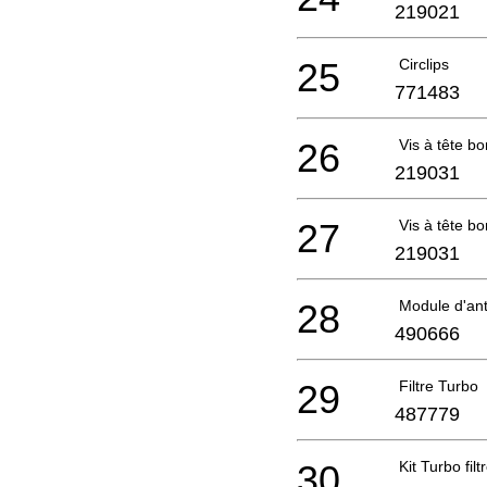
219021
25
Circlips
771483
26
Vis à tête 
219031
27
Vis à tête 
219031
28
Module d'ant
490666
29
Filtre Turbo
487779
30
Kit Turbo filt