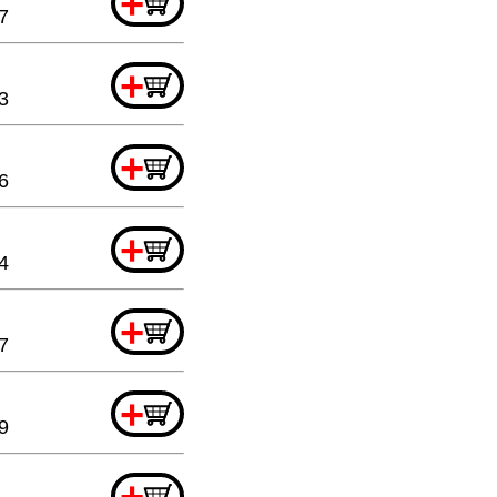
+
7
+
3
+
6
+
4
+
7
+
9
+