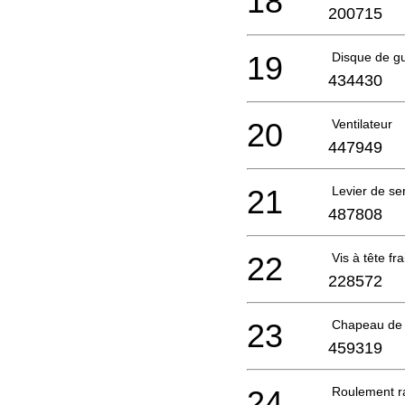
18
200715
19
Disque de gu
434430
20
Ventilateur
447949
21
Levier de se
487808
22
Vis à tête f
228572
23
Chapeau de 
459319
24
Roulement ra