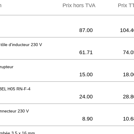
n
Prix hors TVA
Prix ​​
87.00
104.4
tôle d'inducteur 230 V
61.71
74.0
rupteur
15.00
18.0
BEL H05 RN-F-4
24.00
28.8
onnecteur 230 V
8.90
10.6
bombée 3,5 x 16 mm