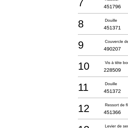
7
451796
8
Douille
451371
9
Couvercle de
490207
10
Vis à tête 
228509
11
Douille
451372
12
Ressort de f
451366
Levier de se