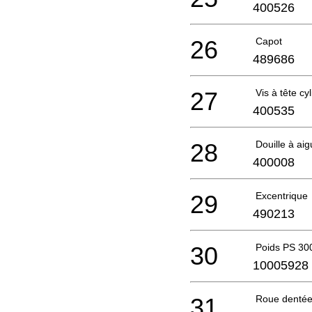
400526
26
Capot
489686
27
Vis à tête cy
400535
28
Douille à aig
400008
29
Excentrique
490213
30
Poids PS 30
10005928
31
Roue denté