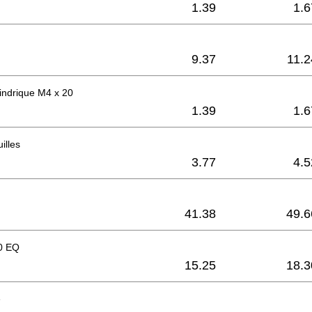
1.39
1.6
9.37
11.2
lindrique M4 x 20
1.39
1.6
uilles
3.77
4.5
41.38
49.6
0 EQ
15.25
18.3
e