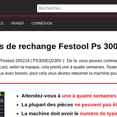
ES
PANIER
CONNEXION
es de rechange Festool Ps 30
du 'Festool 205224 ( PS300EQ230V )'. De là, vous pouvez comma
nt, selon la marque, cela prend une à quatre semaines. Toutes 
s avez besoin, pour cela vous devrez retourner la machine pour 
Attendez-vous à
une à quatre semaines
La plupart des pièces
ne peuvent pas êt
La machine doit avoir le
numéro de type