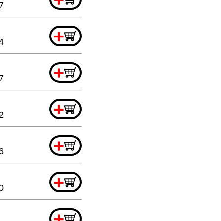
7
+
4
+
7
+
2
+
6
+
0
+