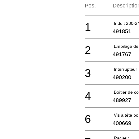
Pos.
Descriptio
1
Induit 230-2
491851
2
Empilage de 
491767
3
Interrupteur
490200
4
Boîtier de c
489927
6
Vis à tête 
400669
Racleur