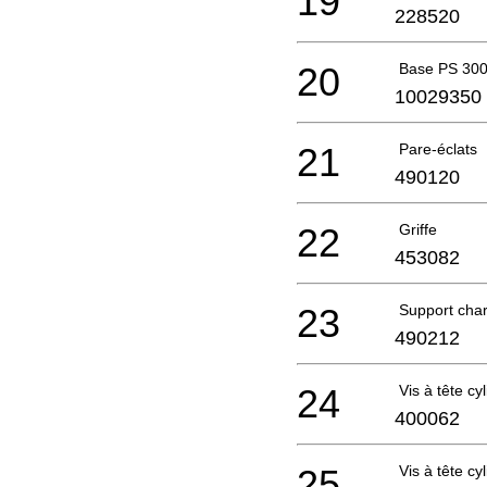
19
228520
20
Base PS 30
10029350
21
Pare-éclats
490120
22
Griffe
453082
23
Support char
490212
24
Vis à tête cy
400062
25
Vis à tête cy