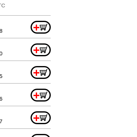
TTC
+
8
+
0
+
5
+
6
+
7