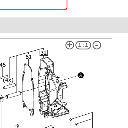
+
-
1:1