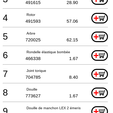
491615
28.90
4
Rotor
+
491593
57.06
5
Arbre
+
720025
62.15
6
Rondelle élastique bombée
+
466338
1.67
7
Joint torique
+
704785
8.40
8
Douille
+
773627
1.67
9
Douille de manchon LEX 2 émerisée
+