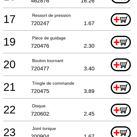
462876
16.26
17
Ressort de pression
+
720247
1.67
19
Pièce de guidage
+
720476
2.30
20
Bouton tournant
+
720477
3.40
21
Tringle de commande
+
720475
3.89
22
Disque
+
720602
2.45
23
Joint torique
+
200904
1.67