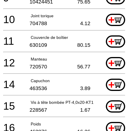
10424451
75.65
10
Joint torique
+
704788
4.12
11
Couvercle de boîtier
+
630109
80.15
12
Manteau
+
720570
56.77
14
Capuchon
+
463536
3.89
15
Vis à tête bombée PT-4,0x20-KT15
+
228567
1.67
16
Poids
+