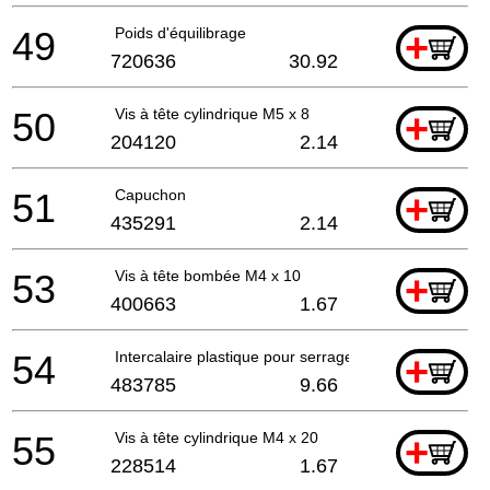
49
Poids d'équilibrage
+
720636
30.92
50
Vis à tête cylindrique M5 x 8
+
204120
2.14
51
Capuchon
+
435291
2.14
53
Vis à tête bombée M4 x 10
+
400663
1.67
54
Intercalaire plastique pour serrage des abrasifs
+
483785
9.66
55
Vis à tête cylindrique M4 x 20
+
228514
1.67