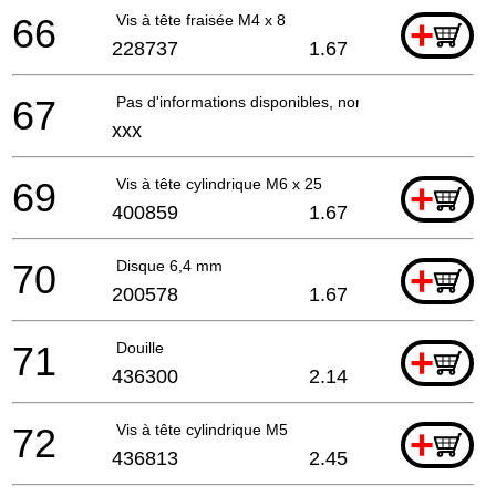
66
Vis à tête fraisée M4 x 8
+
228737
1.67
67
Pas d'informations disponibles, non commandable
xxx
69
Vis à tête cylindrique M6 x 25
+
400859
1.67
70
Disque 6,4 mm
+
200578
1.67
71
Douille
+
436300
2.14
72
Vis à tête cylindrique M5
+
436813
2.45