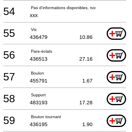
54
Pas d'informations disponibles, non commandable
xxx
55
Vis
+
436479
10.86
56
Pare-éclats
+
436513
27.16
57
Boulon
+
455791
1.67
58
Support
+
483193
17.28
59
Bouton tournant
+
436195
1.90