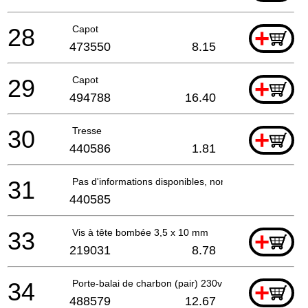
28
Capot
+
473550
8.15
29
Capot
+
494788
16.40
30
Tresse
+
440586
1.81
31
Pas d'informations disponibles, non commandable
440585
33
Vis à tête bombée 3,5 x 10 mm
+
219031
8.78
34
Porte-balai de charbon (pair) 230v
+
488579
12.67