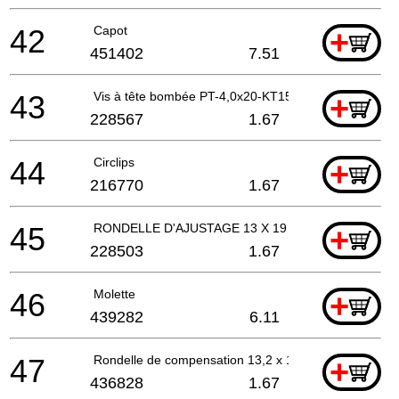
42
Capot
+
451402
7.51
43
Vis à tête bombée PT-4,0x20-KT15
+
228567
1.67
44
Circlips
+
216770
1.67
45
RONDELLE D'AJUSTAGE 13 X 19 X 0,5 MM
+
228503
1.67
46
Molette
+
439282
6.11
47
Rondelle de compensation 13,2 x 18,8 x 0,2 mm
+
436828
1.67