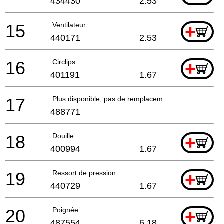
434430
2.53
15
Ventilateur
+
440171
2.53
16
Circlips
+
401191
1.67
17
Plus disponible, pas de remplacement
488771
18
Douille
+
400994
1.67
19
Ressort de pression
+
440729
1.67
20
Poignée
+
487554
6.18