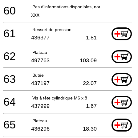
60
Pas d'informations disponibles, non commandable
xxx
61
Ressort de pression
+
436377
1.81
62
Plateau
+
497763
103.09
63
Butée
+
437197
22.07
64
Vis à tête cylindrique M6 x 8
+
437999
1.67
65
Plateau
+
436296
18.30