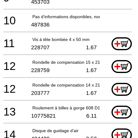
453703
10
Pas d'informations disponibles, non commandable
487836
11
Vis à tête bombée 4 x 50 mm
+
228707
1.67
12
Rondelle de compensation 15 x 21,8 x 0,2 mm
+
228759
1.67
12
Rondelle de compensation 14 x 21,8 x 0,3 mm
+
203777
1.67
13
Roulement à billes à gorge 608 D1 MC3 E U152 J2 H
+
10775821
6.11
14
Disque de guidage d'air
+