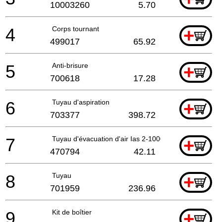
10003260
5.70
4
Corps tournant
+
499017
65.92
5
Anti-brisure
+
700618
17.28
6
Tuyau d'aspiration
+
703377
398.72
7
Tuyau d'évacuation d'air Ias 2-10000 As
+
470794
42.11
8
Tuyau
+
701959
236.96
9
Kit de boîtier
+